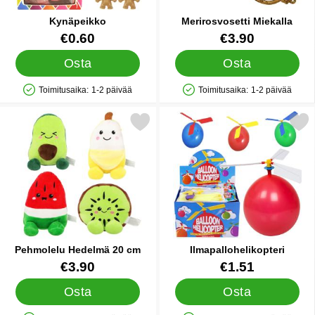
Kynäpeikko
Merirosvosetti Miekalla
Tuote.nro 12965
Tuote.nro 24310
€0.60
€3.90
Osta
Osta
Toimitusaika:
1-2 päivää
Toimitusaika:
1-2 päivää
Saatavuus: Varastossa
Saatavuus: Varastossa
Merkitse pehmolelu Hedelmä 20 cm suosikiksi
Merkitse ilmapallohelik
Pehmolelu Hedelmä 20 cm
Ilmapallohelikopteri
Tuote.nro 91994
Tuote.nro 13284
€3.90
€1.51
Osta
Osta