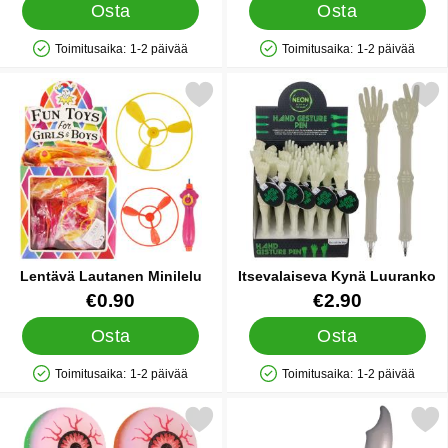
Osta
Osta
Toimitusaika:
1-2 päivää
Toimitusaika:
1-2 päivää
Saatavuus: Varastossa
Saatavuus: Varastossa
Merkitse lentävä Lautanen Minilelu suosikiksi
Merkitse itsevalaiseva Kynä
Lentävä Lautanen Minilelu
Itsevalaiseva Kynä Luuranko
Tuote.nro 14442
Tuote.nro 42600
€0.90
€2.90
Osta
Osta
Toimitusaika:
1-2 päivää
Toimitusaika:
1-2 päivää
Saatavuus: Varastossa
Saatavuus: Varastossa
Merkitse superpallo Evil Eye suosikiksi
Merkitse puhallettava Merirosvomi