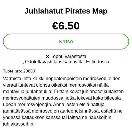
Juhlahatut Pirates Map
Osta tämä tuote, Juhlahatut Pirates Map
hinta
€6.50
Katso
Loppu varastosta
Saatavuus:
, Odotettavasti taas saatavilla:
Ei tiedossa
Tuote nro:
29880
Varmista, että kaikki nopeatempoisten merirosvobileiden
vieraat tuntevat olonsa oikeiksi merirosvoiksi näillä
mahtavilla juhlahatuilla! Erittäin kovat juhlahatut kultaisten
merirosvohattujen muodossa, jotka tekevät koko bileestä
upean merirosvojengin. Anna lasten etsiä hattuja
jännittävässä merirosvojen aarteenetsinnässä, esitellä ne
yhdessä kattauksen kanssa tai laittaa ne hauskoihin
juhlakasseihin.