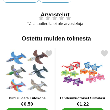
Arvostelut
Tällä tuotteella ei ole arvosteluja
Ostettu muiden toimesta
Merkitse bird Gliders Liitokone suosikiksi
Merkitse tähdenmuotoiset Silmäl
Bird Gliders Liitokone
Tähdenmuotoiset Silmälasit
Lapsille
Tuote.nro 35807
Tuote.nro 85128
€0.50
€1.22