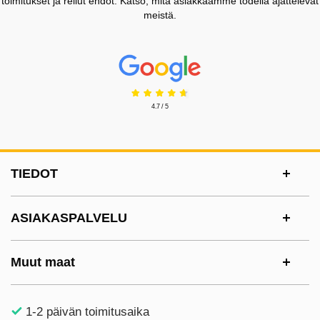
toimitukset ja reilut ehdot. Katso, mitä asiakkaamme todella ajattelevat
meistä.
Prisjakt Arvostelu: 4.7 Tähdet
4.7 / 5
Alatunnisteen sisältö Sekalaista tietoa ja l
TIEDOT
ASIAKASPALVELU
Muut maat
1-2 päivän toimitusaika