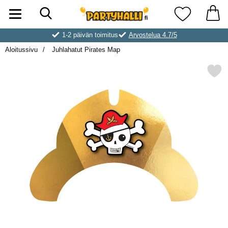
Hae
Ostoskori laajennettu Partyhallen AB
Suosikkini
1-2 päivän toimitus
Arvostelua 4.7/5
Aloitussivu
Juhlahatut Pirates Map
Merkitse juhlahatut Pirat