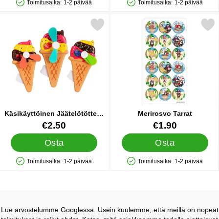
Toimitusaika:
1-2 päivää
Toimitusaika:
1-2 päivää
Saatavuus: Varastossa
Saatavuus: Varastossa
tse käsikäyttöinen Jäätelötötterö Tuuletin 8 x 17 cm suosikiksi
Merkitse merirosvo Ta
Käsikäyttöinen Jäätelötötterö
Merirosvo Tarrat
Tuuletin 8 x 17 cm
Tuote.nro 91441
Tuote.nro 40269
€2.50
€1.90
Osta
Osta
Toimitusaika:
1-2 päivää
Toimitusaika:
1-2 päivää
Saatavuus: Varastossa
Saatavuus: Varastossa
Lue arvostelumme Googlessa. Usein kuulemme, että meillä on nopeat