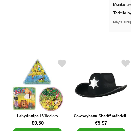
Arvostelu: 
Arvostelun k
Monika
,
20
Todella hy
Näytä alku
Merkitse labyrinttipeli Viidakko suosikiksi
Merkitse cowboyhattu Sheriffintä
Labyrinttipeli Viidakko
Cowboyhattu Sheriffintähdellä
Lapsille
Tuote.nro 12480
Tuote.nro 85106
€0.50
€5.97