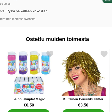
5 tähdet / 5,
irjoittaja:
16-08-16
vä! Pysyi paikallaan koko illan.
peräinen kielessä svenska
Ostettu muiden toimesta
hdellä Lapsille suosikiksi
Merkitse saippuakuplat Magic suosikiksi
Merkitse kultainen Peruukki 
Saippuakuplat Magic
Kultainen Peruukki Glitter
Tuote.nro 12437
Tuote.nro 40498
€0.50
€3.50