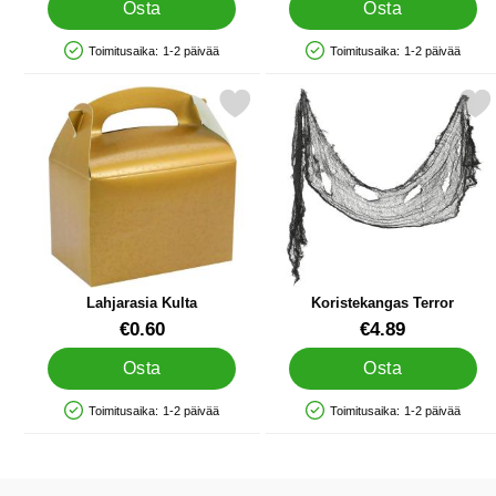
Osta
Osta
Toimitusaika:
1-2 päivää
Toimitusaika:
1-2 päivää
Saatavuus: Varastossa
Saatavuus: Varastossa
Merkitse lahjarasia Kulta suosikiksi
Merkitse koristekangas 
Lahjarasia Kulta
Koristekangas Terror
Tuote.nro 12407
Tuote.nro 11698
€0.60
€4.89
Osta
Osta
Toimitusaika:
1-2 päivää
Toimitusaika:
1-2 päivää
Saatavuus: Varastossa
Saatavuus: Varastossa