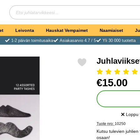
Hae
Etsi juhlatarvikkeesi
et
Leivonta
Hauskat Vempaimet
Naamiaiset
Ju
1-2 päivän toimitusaika
Asiakasarvio 4.7 / 5
Yli 30 000 tuotetta
Juhlaviikse
Merkitse juhlaviikset suosikiksi
Arvostelu: 5 Tähdet, Ohit
Osta tämä tuote, Juhla
hinta
€15.00
Loppu 
Saatavuu
Tuote nro:
10250
Kutsu tulevien juhlien 
osaan!