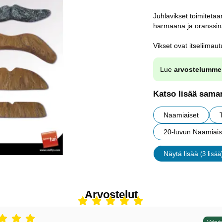
Juhlavikset toimiteta
harmaana ja oranssin
Vikset ovat itseliimautu
Lue
arvostelumme
Katso lisää saman
Naamiaiset
20-luvun Naamiais
Näytä lisää
(3 lisää
ominaisu
Arvostelut
Vahvis