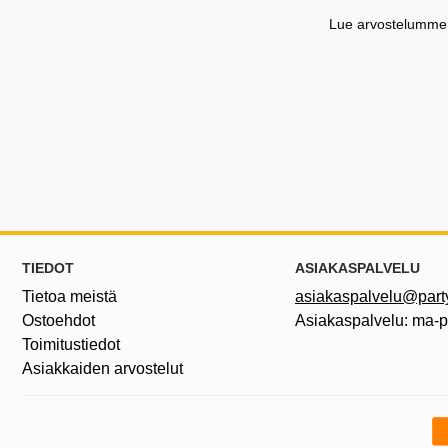
Lue arvostelumme G
Alatunnisteen sisältö Sekalaista tietoa ja l
TIEDOT
ASIAKASPALVELU
Tietoa meistä
asiakaspalvelu@partyh
Ostoehdot
Asiakaspalvelu: ma-
Toimitustiedot
Asiakkaiden arvostelut