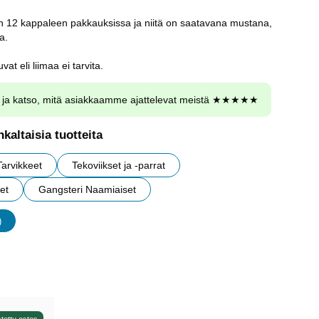
an 12 kappaleen pakkauksissa ja niitä on saatavana mustana,
a.
vat eli liimaa ei tarvita.
ja katso, mitä asiakkaamme ajattelevat meistä ★★★★★
kaltaisia tuotteita
Tarvikkeet
Tekoviikset ja -parrat
et
Gangsteri Naamiaiset
)
udet
tettu ostos