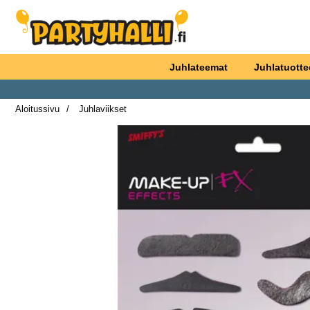
Ostoskori laajennettu Partyhallen AB
Juhlateemat
Juhlatuotte
Aloitussivu
Juhlaviikset