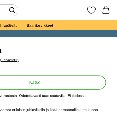
Tee haku
Suosikkini
hlapäivät
Baaritarvikkeet
t
(1 arvostelut)
a kaikki arvostelut
viikset
Katso
varastosta
, Odotettavasti taas saatavilla:
Ei tiedossa
s:
vieraat erilaisiin juhlaviiksiin ja lisää persoonallisuutta kuono-