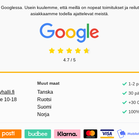
ooglessa. Usein kuulemme, että meillä on nopeat toimitukset ja reilut
asiakkaamme todella ajattelevat meistä.
Prisjakt Arvostelu: 4.7 Tähdet
4.7 / 5
inkkejä
Muut maat
1-2 p
alli.fi
Tanska
30 p
pe 10-18
Ruotsi
+30 0
Suomi
100%
Norja