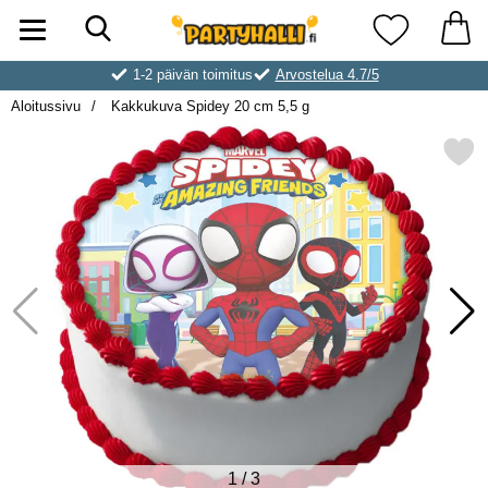
Hae
Ostoskori laajennettu Partyhallen AB
Suosikkini
1-2 päivän toimitus
Arvostelua 4.7/5
Aloitussivu
Kakkukuva Spidey 20 cm 5,5 g
Merkitse kakkukuva Spidey 20
1
/
3