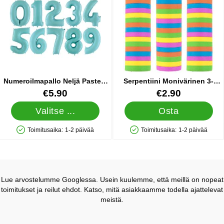
Numeroilmapallo Neljä Pastelli
Serpentiini Monivärinen 3-
Sininen
pakkaus
Tuote.nro 11182
Tuote.nro 31222
€5.90
€2.90
Valitse ...
Osta
Toimitusaika:
1-2 päivää
Toimitusaika:
1-2 päivää
Saatavuus: Varastossa
Saatavuus: Varastossa
Lue arvostelumme Googlessa. Usein kuulemme, että meillä on nopeat
toimitukset ja reilut ehdot. Katso, mitä asiakkaamme todella ajattelevat
meistä.