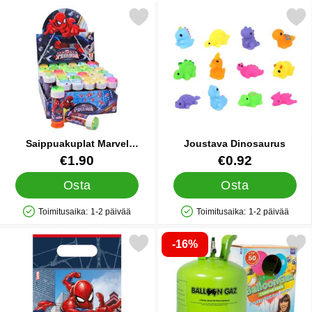
Merkitse saippuakuplat Marvel Spiderman suosikiksi
Merkitse joustava Dinos
Saippuakuplat Marvel
Joustava Dinosaurus
Spiderman
Tuote.nro 35381
Tuote.nro 87009
€1.90
€0.92
Osta
Osta
Toimitusaika:
1-2 päivää
Toimitusaika:
1-2 päivää
Saatavuus: Varastossa
Saatavuus: Varastossa
-16%
Merkitse juhlapussit Spiderman Crime Fighter suosikiksi
Merkitse heliumpullo Iso 50 pal