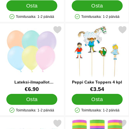
Osta
Osta
Toimitusaika:
1-2 päivää
Toimitusaika:
1-2 päivää
Saatavuus: Varastossa
Saatavuus: Varastossa
tse lateksi-ilmapallot Pastellivalikoima 50-pakkaus suosikiksi
Merkitse peppi Cake Toppe
Lateksi-ilmapallot
Peppi Cake Toppers 4 kpl
Pastellivalikoima 50-pakkaus
Tuote.nro 21139
Tuote.nro 45258
€6.90
€3.54
Osta
Osta
Toimitusaika:
1-2 päivää
Toimitusaika:
1-2 päivää
Saatavuus: Varastossa
Saatavuus: Varastossa
erkitse numeroilmapallo Neljä Pastelli Sininen suosikiksi
Merkitse serpentiini Monivärin