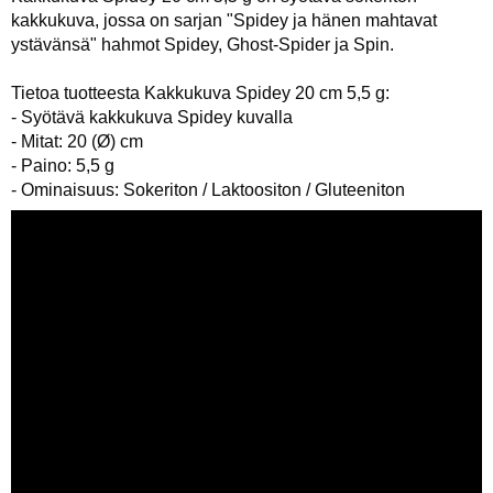
kakkukuva, jossa on sarjan "Spidey ja hänen mahtavat
ystävänsä" hahmot Spidey, Ghost‑Spider ja Spin.
Tietoa tuotteesta Kakkukuva Spidey 20 cm 5,5 g:
- Syötävä kakkukuva Spidey kuvalla
- Mitat: 20 (Ø) cm
- Paino: 5,5 g
- Ominaisuus: Sokeriton / Laktoositon / Gluteeniton