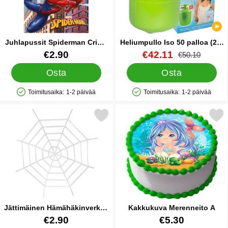
Juhlapussit Spiderman Crime
Heliumpullo Iso 50 palloa (20-
Fighter
25 cm)
Tuote.nro 42224
Tuote.nro 13480
uusi hinta
€2.90
€42.11
vanha hinta
€50.10
Osta
Osta
Toimitusaika:
1-2 päivää
Toimitusaika:
1-2 päivää
Saatavuus: Varastossa
Saatavuus: Varastossa
se jättimäinen Hämähäkinverkko Halloween-koriste suosikiksi
Merkitse kakkukuva Meren
Jättimäinen Hämähäkinverkko
Kakkukuva Merenneito A
Halloween-koriste
Tuote.nro 88961
Tuote.nro 33152
€2.90
€5.30