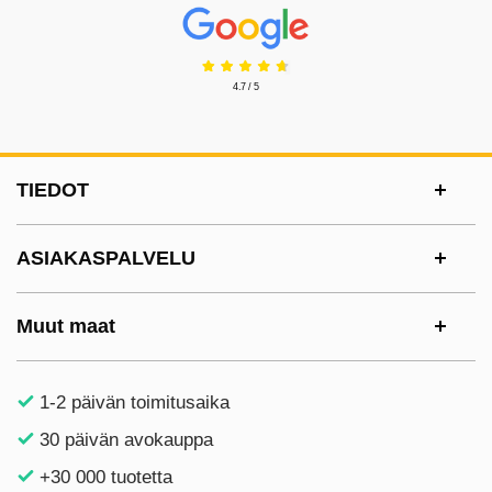
Prisjakt Arvostelu: 4.7 Tähdet
4.7 / 5
Alatunnisteen sisältö Sekalaista tietoa ja l
TIEDOT
ASIAKASPALVELU
Muut maat
1-2 päivän toimitusaika
30 päivän avokauppa
+30 000 tuotetta