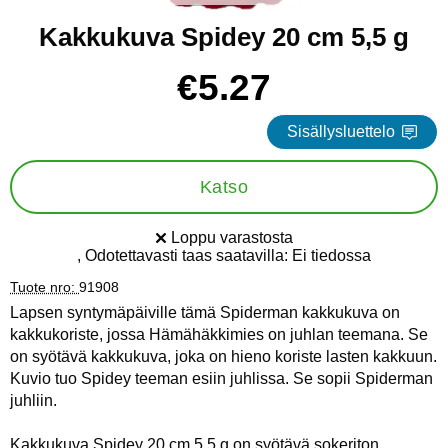
Kakkukuva Spidey 20 cm 5,5 g
Osta tämä tuote, Kakkukuva Spidey 20 cm 5,5 g
hinta
€5.27
Sisällysluettelo
Katso
Loppu varastosta
Saatavuus:
, Odotettavasti taas saatavilla:
Ei tiedossa
Tuote nro:
91908
Lapsen syntymäpäiville tämä Spiderman kakkukuva on
kakkukoriste, jossa Hämähäkkimies on juhlan teemana. Se
on syötävä kakkukuva, joka on hieno koriste lasten kakkuun.
Kuvio tuo Spidey teeman esiin juhlissa. Se sopii Spiderman
juhliin.
Kakkukuva Spidey 20 cm 5,5 g on syötävä sokeriton