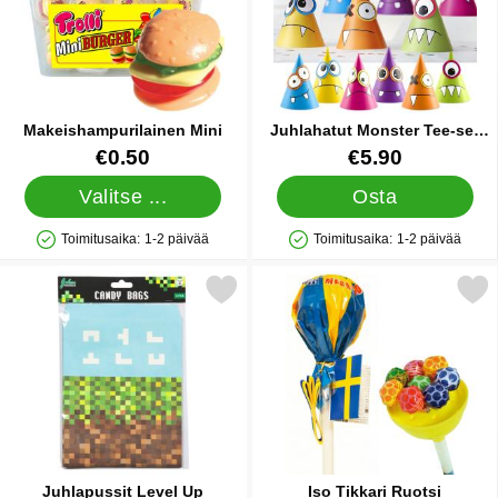
Makeishampurilainen Mini
Juhlahatut Monster Tee-se-
itse
Tuote.nro 11109
Tuote.nro 12513
€0.50
€5.90
Valitse ...
Osta
Toimitusaika:
1-2 päivää
Toimitusaika:
1-2 päivää
Saatavuus: Varastossa
Saatavuus: Varastossa
Merkitse juhlapussit Level Up suosikiksi
Merkitse iso Tikkari R
Juhlapussit Level Up
Iso Tikkari Ruotsi