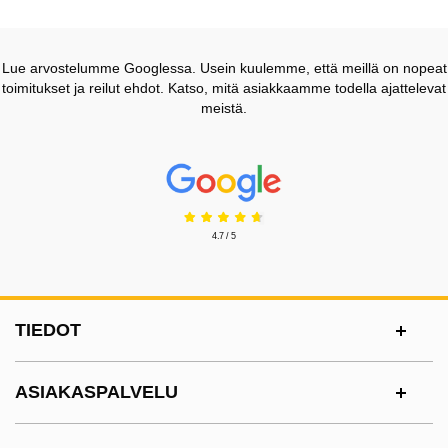
Lue arvostelumme Googlessa. Usein kuulemme, että meillä on nopeat
toimitukset ja reilut ehdot. Katso, mitä asiakkaamme todella ajattelevat
meistä.
Prisjakt Arvostelu: 4.7 Tähdet
4.7 / 5
Alatunnisteen sisältö Sekalaista tietoa ja l
TIEDOT
ASIAKASPALVELU