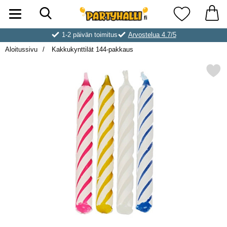
Hae
Ostoskori laajennettu Partyhallen AB
Suosikkini
1-2 päivän toimitus
Arvostelua 4.7/5
Aloitussivu
Kakkukynttilät 144-pakkaus
Merkitse kakkukynttilät 144