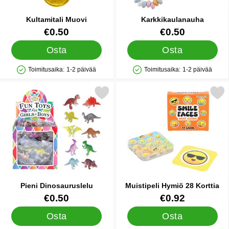
Kultamitali Muovi
Karkkikaulanauha
Tuote.nro 12482
Tuote.nro 10739
€0.50
€0.50
Osta
Osta
Toimitusaika:
1-2 päivää
Toimitusaika:
1-2 päivää
Saatavuus: Varastossa
Saatavuus: Varastossa
Merkitse pieni Dinosauruslelu suosikiksi
Merkitse muistipeli Hymiö 2
Pieni Dinosauruslelu
Muistipeli Hymiö 28 Korttia
Tuote.nro 32753
Tuote.nro 86986
€0.50
€0.92
Osta
Osta