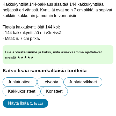
Kakkukynttilät 144-pakkaus sisältää 144 kakkukynttilää
neljässä eri värissä. Kynttilät ovat noin 7 cm pitkiä ja sopivat
kaikkiin kakkuihin ja muihin leivonnaisiin.
Tietoja kakkukynttilöitä 144 kpl:
- 144 kakkukynttilää eri väreissä.
- Mitat: n. 7 cm pitkä.
Lue
arvostelumme
ja katso, mitä asiakkaamme ajattelevat
meistä ★★★★★
Katso lisää samankaltaisia tuotteita
Juhlatuotteet
Leivonta
Juhlatarvikkeet
Kakkukoristeet
Koristeet
Näytä lisää
(1 lisää)
ominaisuudet