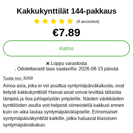
Kakkukynttilät 144-pakkaus
(4 arvostelut)
Arvostelu: 5 Tähdet, Ohita kaikki arv
Osta tämä tuote, Kakkukynttilät 144-pakkaus
hinta
€7.89
Katso
Loppu varastosta
Saatavuus:
, Odotettavasti taas saatavilla:
2026-08-15 päivää
Tuote nro:
8268
Ainoa asia, joka ei voi puuttua syntymäpäiväkakusta, ovat
tietysti kakkukynttilät! Harvat asiat voivat levittää tällaista
lämpöä ja iloa juhlapöydän ympärille. Näiden värikkäiden
kynttilöiden avulla voit helposti viimeistellä kakkusi ennen
kuin on aika laulaa syntymäpäivälapselle. Erinomaiset
syntymäpäiväkynttilät kaikille, jotka haluavat klassisen
syntymäpäiväkakun.