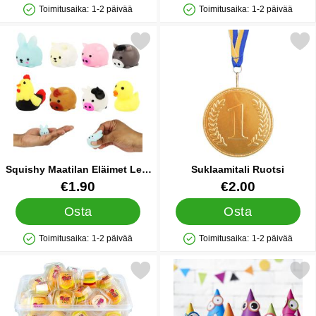
Toimitusaika:
1-2 päivää
Toimitusaika:
1-2 päivää
Saatavuus: Varastossa
Saatavuus: Varastossa
Merkitse squishy Maatilan Eläimet Lelu 3-5 cm suosikiksi
Merkitse suklaamitali R
Squishy Maatilan Eläimet Lelu
Suklaamitali Ruotsi
3-5 cm
Tuote.nro 91544
Tuote.nro 11094
€1.90
€2.00
Osta
Osta
Toimitusaika:
1-2 päivää
Toimitusaika:
1-2 päivää
Saatavuus: Varastossa
Saatavuus: Varastossa
Merkitse makeishampurilainen Mini suosikiksi
Merkitse juhlahatut Monster 