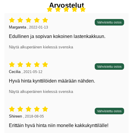
Arvostelut
Arvostelu: 5 tähdet / 5,
Vahvistettu ostos
Arvostelun kirjoittaja:
Margareta
,
2022-01-13
Edullinen ja sopivan kokoinen lastenkakkuun.
Näytä alkuperäinen kielessä svenska
Arvostelu: 5 tähdet / 5,
Vahvistettu ostos
Arvostelun kirjoittaja:
Cecilia
,
2021-05-12
Hyvä hinta kynttilöiden määrään nähden.
Näytä alkuperäinen kielessä svenska
Arvostelu: 5 tähdet / 5,
Vahvistettu ostos
Arvostelun kirjoittaja:
Shireen
,
2018-08-05
Erittäin hyvä hinta niin monelle kakkukynttilälle!