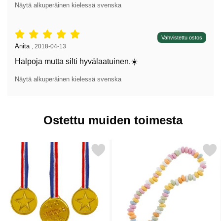
Näytä alkuperäinen kielessä svenska
Arvostelu: 5 tähdet / 5,
Vahvistettu ostos
Arvostelun kirjoittaja:
Anita
,
2018-04-13
Halpoja mutta silti hyvälaatuinen.☀️
Näytä alkuperäinen kielessä svenska
Ostettu muiden toimesta
Merkitse kultamitali Muovi suosikiksi
Merkitse karkkikaulan