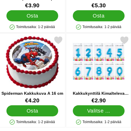
Tuote.nro 38258
Tuote.nro 11093
€3.90
€5.30
Osta
Osta
Toimitusaika:
1-2 päivää
Toimitusaika:
1-2 päivää
Saatavuus: Varastossa
Saatavuus: Varastossa
Merkitse spiderman Kakkukuva A 16 cm suosikiksi
Merkitse kakkukynttilä Kimalteleva
Spiderman Kakkukuva A 16 cm
Kakkukynttilä Kimalteleva
Vaaleansininen 5
Tuote.nro 34798
Tuote.nro 22445
€4.20
€2.90
Osta
Valitse ...
Toimitusaika:
1-2 päivää
Toimitusaika:
1-2 päivää
Saatavuus: Varastossa
Saatavuus: Varastossa