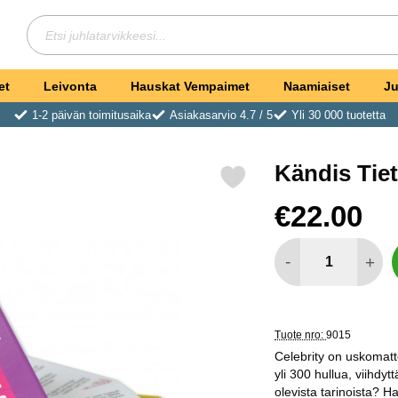
Hae
Etsi juhlatarvikkeesi
et
Leivonta
Hauskat Vempaimet
Naamiaiset
Ju
1-2 päivän toimitusaika
Asiakasarvio 4.7 / 5
Yli 30 000 tuotetta
Kändis Tiet
Merkitse kändis Tietopeli suosikiksi
Osta tämä tuote, Kändi
hinta
€22.00
määrä
-
+
Tuote nro:
9015
Celebrity on uskomatto
yli 300 hullua, viihdyt
olevista tarinoista? H