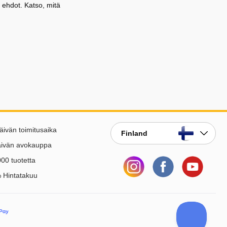
 ehdot. Katso, mitä
äivän toimitusaika
Finland
äivän avokauppa
00 tuotetta
 Hintatakuu