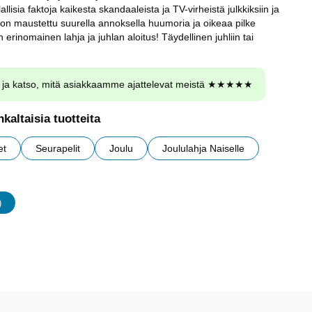
lallisia faktoja kaikesta skandaaleista ja TV-virheistä julkkiksiin ja
i on maustettu suurella annoksella huumoria ja oikeaa pilke
 erinomainen lahja ja juhlan aloitus! Täydellinen juhliin tai
ja katso, mitä asiakkaamme ajattelevat meistä ★★★★★
kaltaisia tuotteita
et
Seurapelit
Joulu
Joululahja Naiselle
)
udet