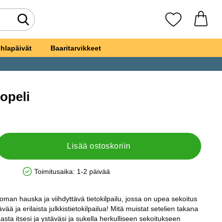
Tee haku
Suosikkini
hlapäivät
Baaritarvikkeet
opeli
s Tietopeli
Lisää ostoskoriin
Toimitusaika:
1-2 päivää
Saatavuus: Varastossa
man hauska ja viihdyttävä tietokilpailu, jossa on upea sekoitus
tävää ja erilaista julkkistietokilpailua! Mitä muistat setelien takana
aasta itsesi ja ystäväsi ja sukella herkulliseen sekoitukseen