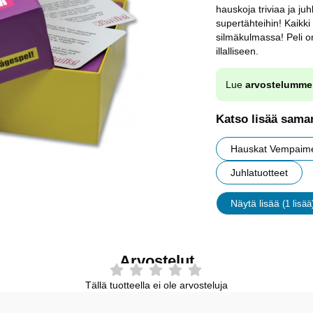
hauskoja triviaa ja juh
supertähteihin! Kaikk
silmäkulmassa! Peli on
illalliseen.
Lue
arvostelumme
Katso lisää saman
Hauskat Vempaim
Juhlatuotteet
Näytä lisää
(1 lisää
ominaisu
Arvostelut
Tällä tuotteella ei ole arvosteluja