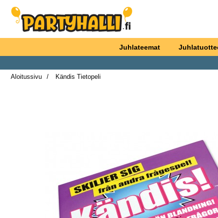
Ostoskori laajennettu Partyhallen AB
Juhlateemat
Juhlatuotte
Aloitussivu
Kändis Tietopeli