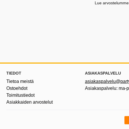
Lue arvostelumme G
Alatunnisteen sisältö Sekalaista tietoa ja l
TIEDOT
ASIAKASPALVELU
Tietoa meistä
asiakaspalvelu@partyh
Ostoehdot
Asiakaspalvelu: ma-
Toimitustiedot
Asiakkaiden arvostelut