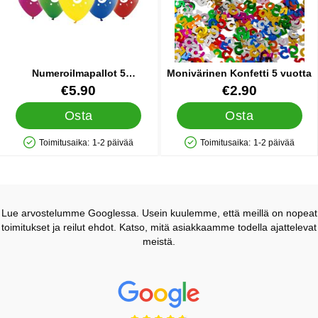
Numeroilmapallot 5
Monivärinen Konfetti 5 vuotta
Värivalikoima
Tuote.nro 33319
Tuote.nro 41041
€5.90
€2.90
Osta
Osta
Toimitusaika:
1-2 päivää
Toimitusaika:
1-2 päivää
Saatavuus: Varastossa
Saatavuus: Varastossa
Lue arvostelumme Googlessa. Usein kuulemme, että meillä on nopeat
toimitukset ja reilut ehdot. Katso, mitä asiakkaamme todella ajattelevat
meistä.
Prisjakt Arvostelu: 4.7 Tähdet