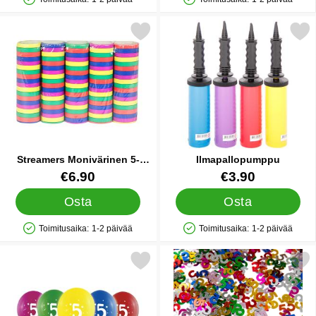
Saatavuus: Varastossa
Saatavuus: Varastossa
Merkitse streamers Monivärinen 5-pakkaus suosikiksi
Merkitse ilmapallopu
Streamers Monivärinen 5-
Ilmapallopumppu
pakkaus
Tuote.nro 34213
Tuote.nro 9838
€6.90
€3.90
Osta
Osta
Toimitusaika:
1-2 päivää
Toimitusaika:
1-2 päivää
Saatavuus: Varastossa
Saatavuus: Varastossa
Merkitse numeroilmapallot 5 Värivalikoima suosikiksi
Merkitse monivärinen Konfett