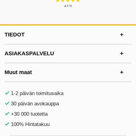
4.7 / 5
Alatunnisteen sisältö Sekalaista tietoa ja l
TIEDOT
ASIAKASPALVELU
Muut maat
1-2 päivän toimitusaika
30 päivän avokauppa
+30 000 tuotetta
100% Hintatakuu