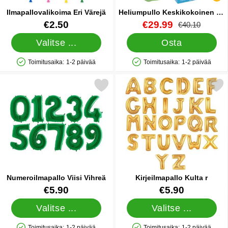
Ilmapallovalikoima Eri Värejä
Heliumpullo Keskikokoinen 30
palloa (20-25 cm)
Tuote.nro 15188
Tuote.nro 13479
uusi hinta
€2.50
€29.99
vanha hinta
€40.10
Valitse ...
Osta
Toimitusaika:
1-2 päivää
Toimitusaika:
1-2 päivää
Saatavuus: Varastossa
Saatavuus: Varastossa
Merkitse numeroilmapallo Viisi Vihreä suosikiksi
Merkitse kirjeilmapallo 
Numeroilmapallo Viisi Vihreä
Kirjeilmapallo Kulta r
Tuote.nro 11173
Tuote.nro 10083
€5.90
€5.90
Valitse ...
Valitse ...
Toimitusaika:
1-2 päivää
Toimitusaika:
1-2 päivää