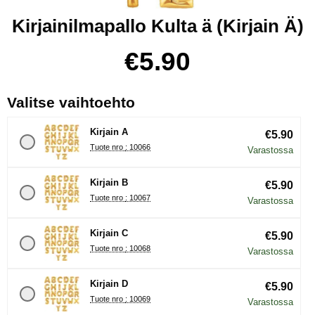
Kirjainilmapallo Kulta ä (Kirjain Ä)
Osta tämä tuote, Kirjainilmapallo Kulta ä
hinta
€5.90
, (Uuden valintanapin val
Valitse vaihtoehto
Kirjain A
€5.90
Tuote nro : 10066
Varastossa
Kirjain B
€5.90
Tuote nro : 10067
Varastossa
Kirjain C
€5.90
Tuote nro : 10068
Varastossa
Kirjain D
€5.90
Tuote nro : 10069
Varastossa