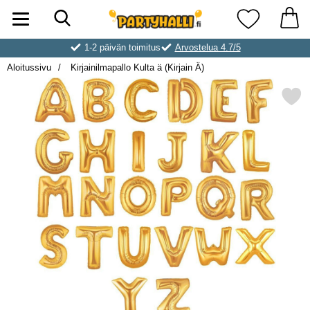
Hae
Ostoskori laajennettu Partyhallen AB
Suosikkini
1-2 päivän toimitus
Arvostelua 4.7/5
Aloitussivu
Kirjainilmapallo Kulta ä (Kirjain Ä)
Merkitse kirjainilmapallo Kulta 