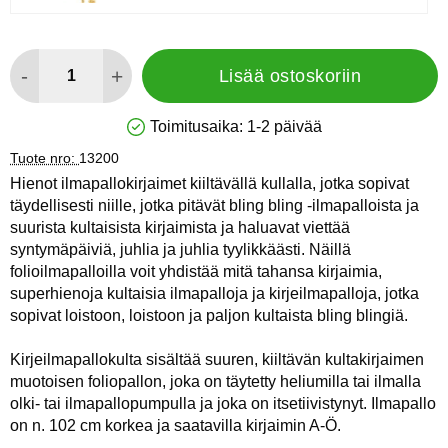
määrä
-
+
Lisää ostoskoriin
Toimitusaika:
1-2 päivää
Saatavuus: Varastossa
Tuote nro:
13200
Hienot ilmapallokirjaimet kiiltävällä kullalla, jotka sopivat
täydellisesti niille, jotka pitävät bling bling -ilmapalloista ja
suurista kultaisista kirjaimista ja haluavat viettää
syntymäpäiviä, juhlia ja juhlia tyylikkäästi. Näillä
folioilmapalloilla voit yhdistää mitä tahansa kirjaimia,
superhienoja kultaisia ilmapalloja ja kirjeilmapalloja, jotka
sopivat loistoon, loistoon ja paljon kultaista bling blingiä.
Kirjeilmapallokulta sisältää suuren, kiiltävän kultakirjaimen
muotoisen foliopallon, joka on täytetty heliumilla tai ilmalla
olki- tai ilmapallopumpulla ja joka on itsetiivistynyt. Ilmapallo
on n. 102 cm korkea ja saatavilla kirjaimin A-Ö.