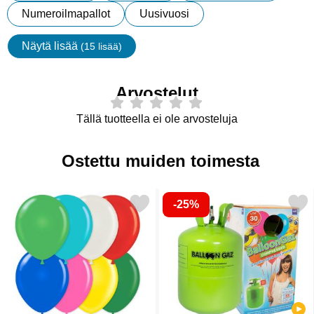
Numeroilmapallot
Uusivuosi
Näytä lisää
(15 lisää)
ominaisuudet
Arvostelut
Tällä tuotteella ei ole arvosteluja
Ostettu muiden toimesta
-25%
Merkitse ilmapallovalikoima Eri Värejä suosikiksi
Merkitse heliumpullo Keskikokoinen 3