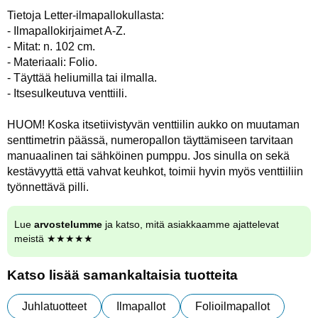
Tietoja Letter-ilmapallokullasta:
- Ilmapallokirjaimet A-Z.
- Mitat: n. 102 cm.
- Materiaali: Folio.
- Täyttää heliumilla tai ilmalla.
- Itsesulkeutuva venttiili.
HUOM! Koska itsetiivistyvän venttiilin aukko on muutaman
senttimetrin päässä, numeropallon täyttämiseen tarvitaan
manuaalinen tai sähköinen pumppu. Jos sinulla on sekä
kestävyyttä että vahvat keuhkot, toimii hyvin myös venttiiliin
työnnettävä pilli.
Lue
arvostelumme
ja katso, mitä asiakkaamme ajattelevat
meistä ★★★★★
Katso lisää samankaltaisia tuotteita
Juhlatuotteet
Ilmapallot
Folioilmapallot