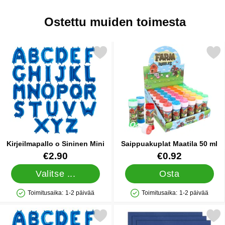
Ostettu muiden toimesta
Merkitse kirjeilmapallo o Sininen Mini suosikiksi
Merkitse saippuakuplat Maat
Kirjeilmapallo o Sininen Mini
Saippuakuplat Maatila 50 ml
Tuote.nro 10974
Tuote.nro 86980
€2.90
€0.92
Valitse ...
Osta
Toimitusaika:
1-2 päivää
Toimitusaika:
1-2 päivää
Saatavuus: Varastossa
Saatavuus: Varastossa
Merkitse kirjeilmapallo n Sininen Mini suosikiksi
Merkitse servetit Tummansinine