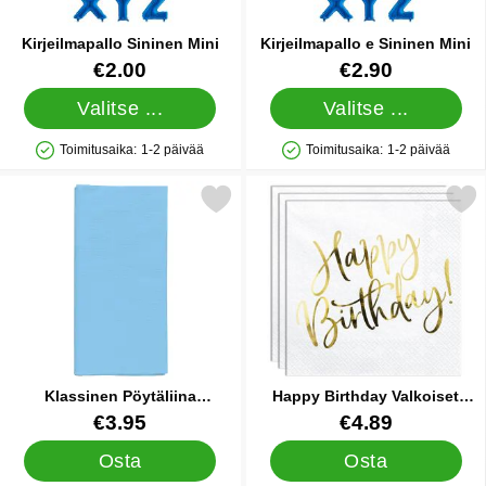
Kirjeilmapallo Sininen Mini
Kirjeilmapallo e Sininen Mini
Tuote.nro 10960
Tuote.nro 10964
€2.00
€2.90
Valitse ...
Valitse ...
Toimitusaika:
1-2 päivää
Toimitusaika:
1-2 päivää
Saatavuus: Varastossa
Saatavuus: Varastossa
Merkitse klassinen Pöytäliina Vaaleansininen suosikiksi
Merkitse happy Birthday Valkoise
Klassinen Pöytäliina
Happy Birthday Valkoiset
Vaaleansininen
Lautasliinat
Tuote.nro 83276
Tuote.nro 20489
€3.95
€4.89
Osta
Osta