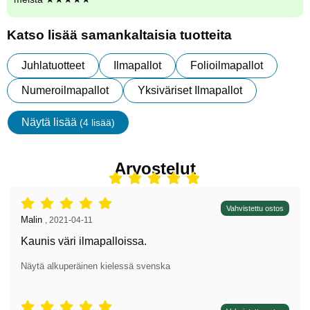
Katso lisää samankaltaisia tuotteita
Juhlatuotteet
Ilmapallot
Folioilmapallot
Numeroilmapallot
Yksiväriset Ilmapallot
Näytä lisää
(4 lisää)
ominaisuudet
Arvostelut
Arvostelu: 5 tähdet / 5,
Vahvistettu ostos
Arvostelun kirjoittaja:
Malin
,
2021-04-11
Kaunis väri ilmapalloissa.
Näytä alkuperäinen kielessä svenska