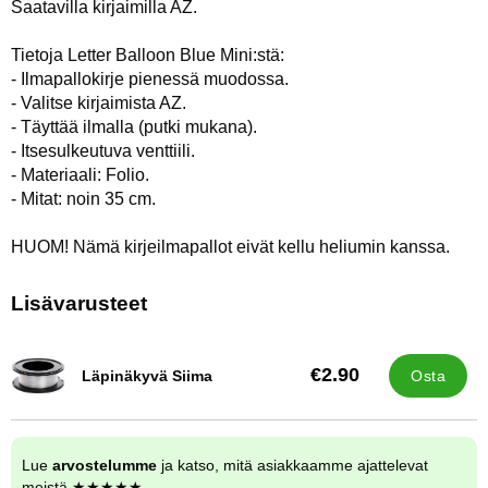
Saatavilla kirjaimilla AZ.
Tietoja Letter Balloon Blue Mini:stä:
- Ilmapallokirje pienessä muodossa.
- Valitse kirjaimista AZ.
- Täyttää ilmalla (putki mukana).
- Itsesulkeutuva venttiili.
- Materiaali: Folio.
- Mitat: noin 35 cm.
HUOM! Nämä kirjeilmapallot eivät kellu heliumin kanssa.
Lisävarusteet
€2.90
Läpinäkyvä Siima
Osta
Tuote.nro 32222
Lue
arvostelumme
ja katso, mitä asiakkaamme ajattelevat
meistä ★★★★★