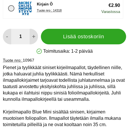
Kirjain Ö
€2.90
Tuote nro : 14318
Varastossa
määrä
-
+
Lisää ostoskoriin
Toimitusaika:
1-2 päivää
Saatavuus: Varastossa
Tuote nro:
10967
Pienet ja tyylikkäät siniset kirjeilmapallot, täydellinen niille,
jotka haluavat juhlia tyylikkäästi. Nämä herkulliset
ilmapallokirjaimet tarjoavat todellista juhlatunnelmaa ja ovat
taatusti arvostettu yksityiskohta juhlissa ja juhlissa, sillä
kukapa ei ilahtuisi nippu sinisiä folioilmapallokirjeitä. Juhli
kunnolla ilmapallokirjeellä tai useammalla.
Kirjeilmapallo Blue Mini sisältää sinisen, kirjaimen
muotoisen foliopallon. Ilmapallot täytetään ilmalla mukana
toimitetuilla pilleillä ja ne ovat kooltaan noin 35 cm.