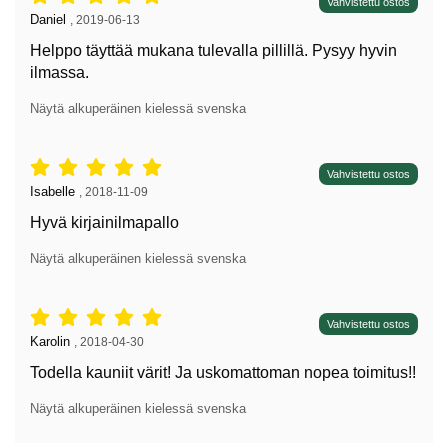
Arvostelu: 5 tähdet / 5,
Vahvistettu ostos
Arvostelun kirjoittaja:
Daniel
,
2019-06-13
Helppo täyttää mukana tulevalla pillillä. Pysyy hyvin
ilmassa.
Näytä alkuperäinen kielessä svenska
Arvostelu: 5 tähdet / 5,
Vahvistettu ostos
Arvostelun kirjoittaja:
Isabelle
,
2018-11-09
Hyvä kirjainilmapallo
Näytä alkuperäinen kielessä svenska
Arvostelu: 5 tähdet / 5,
Vahvistettu ostos
Arvostelun kirjoittaja:
Karolin
,
2018-04-30
Todella kauniit värit! Ja uskomattoman nopea toimitus!!
Näytä alkuperäinen kielessä svenska