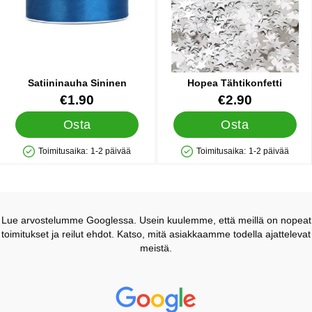
Satiininauha Sininen
Hopea Tähtikonfetti
Tuote.nro 19687
Tuote.nro 41000
€1.90
€2.90
Osta
Osta
Toimitusaika:
1-2 päivää
Toimitusaika:
1-2 päivää
Saatavuus: Varastossa
Saatavuus: Varastossa
Lue arvostelumme Googlessa. Usein kuulemme, että meillä on nopeat
toimitukset ja reilut ehdot. Katso, mitä asiakkaamme todella ajattelevat
meistä.
Prisjakt Arvostelu: 4.7 Tähdet