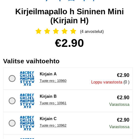
Kirjeilmapallo h Sininen Mini
(Kirjain H)
(4 arvostelut)
Arvostelu: 5 Tähdet, Ohita kaikki arv
Osta tämä tuote, Kirjeilmapallo h Sininen Mini
hinta
€2.90
, (Uuden valintanapin val
Valitse vaihtoehto
Kirjain A
€2.90
Tuote nro : 10960
Loppu varastosta
(0 )
Kirjain B
€2.90
Tuote nro : 10961
Varastossa
Kirjain C
€2.90
Tuote nro : 10962
Varastossa