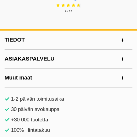
4.7 / 5
Alatunnisteen sisältö Sekalaista tietoa ja l
TIEDOT
ASIAKASPALVELU
Muut maat
1-2 päivän toimitusaika
30 päivän avokauppa
+30 000 tuotetta
100% Hintatakuu