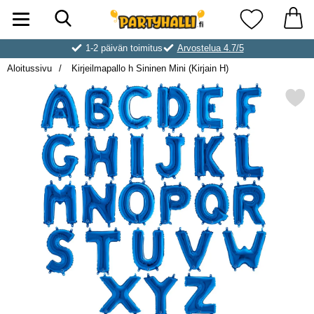
Hae
Ostoskori laajennettu Partyhallen AB
Suosikkini
1-2 päivän toimitus
Arvostelua 4.7/5
Aloitussivu
Kirjeilmapallo h Sininen Mini (Kirjain H)
Merkitse kirjeilmapallo h Sininen 