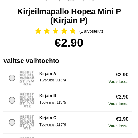
Kirjeilmapallo Hopea Mini P
(Kirjain P)
(1 arvostelut)
Arvostelu: 5 Tähdet, Ohita kaikki arv
Osta tämä tuote, Kirjeilmapallo Hopea Mini P
hinta
€2.90
, (Uuden valintanapin val
Valitse vaihtoehto
Kirjain A
€2.90
Tuote nro : 11374
Varastossa
Kirjain B
€2.90
Tuote nro : 11375
Varastossa
Kirjain C
€2.90
Tuote nro : 11376
Varastossa