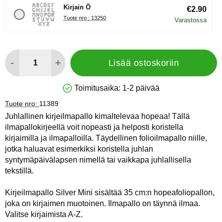
Kirjain Ö
€2.90
Tuote nro : 13250
Varastossa
määrä
-
+
Lisää ostoskoriin
Toimitusaika:
1-2 päivää
Saatavuus: Varastossa
Tuote nro:
11389
Juhlallinen kirjeilmapallo kimaltelevaa hopeaa! Tällä
ilmapallokirjeellä voit nopeasti ja helposti koristella
kirjaimilla ja ilmapalloilla. Täydellinen folioilmapallo niille,
jotka haluavat esimerkiksi koristella juhlan
syntymäpäivälapsen nimellä tai vaikkapa juhlallisella
tekstillä.
Kirjeilmapallo Silver Mini sisältää 35 cm:n hopeafoliopallon,
joka on kirjaimen muotoinen. Ilmapallo on täynnä ilmaa.
Valitse kirjaimista A-Z.