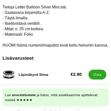
Tietoja Letter Balloon Silver Mini:stä:
- Saatavana kirjaimilla A-Z.
- Täytä ilmalla.
- Itsetiivistävä venttiili .
- Mitat: n. 35 cm korkea.
- Materiaali: Folio
HUOM! Nämä numeroilmapallot eivät kellu heliumin kanssa.
Lisävarusteet
€2.90
Läpinäkyvä Siima
Osta
Tuote.nro 32222
Lue
arvostelumme
ja katso, mitä asiakkaamme ajattelevat
meistä ★★★★★