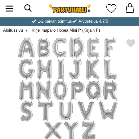
Hae
Ostoskori laajennettu Partyhallen AB
Suosikkini
1-2 päivän toimitus
Arvostelua 4.7/5
Aloitussivu
Kirjeilmapallo Hopea Mini P (Kirjain P)
Merkitse kirjeilmapallo Hopea Min