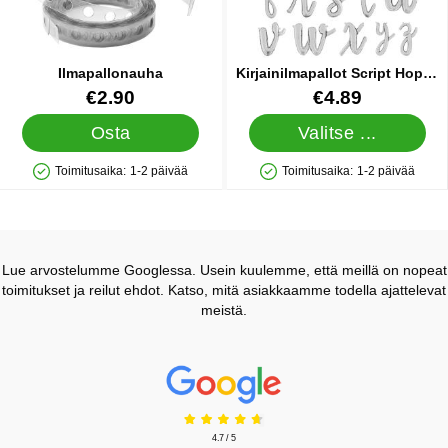
Ilmapallonauha
Kirjainilmapallot Script Hopea
H
Tuote.nro 21211
Tuote.nro 20988
€2.90
€4.89
Osta
Valitse ...
Toimitusaika:
1-2 päivää
Toimitusaika:
1-2 päivää
Saatavuus: Varastossa
Saatavuus: Varastossa
Lue arvostelumme Googlessa. Usein kuulemme, että meillä on nopeat
toimitukset ja reilut ehdot. Katso, mitä asiakkaamme todella ajattelevat
meistä.
Prisjakt Arvostelu: 4.7 Tähdet
4.7 / 5