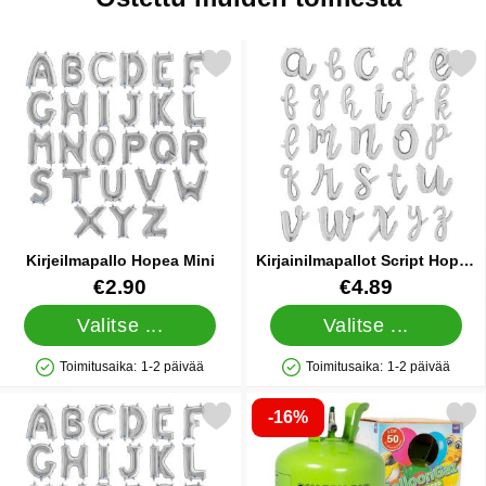
Merkitse kirjeilmapallo Hopea Mini suosikiksi
Merkitse kirjainilmapallot Sc
Kirjeilmapallo Hopea Mini
Kirjainilmapallot Script Hopea
R
Tuote.nro 11374
Tuote.nro 20998
€2.90
€4.89
Valitse ...
Valitse ...
Toimitusaika:
1-2 päivää
Toimitusaika:
1-2 päivää
Saatavuus: Varastossa
Saatavuus: Varastossa
-16%
Merkitse kirjeilmapallo Hopea Mini R suosikiksi
Merkitse heliumpullo Iso 50 pal