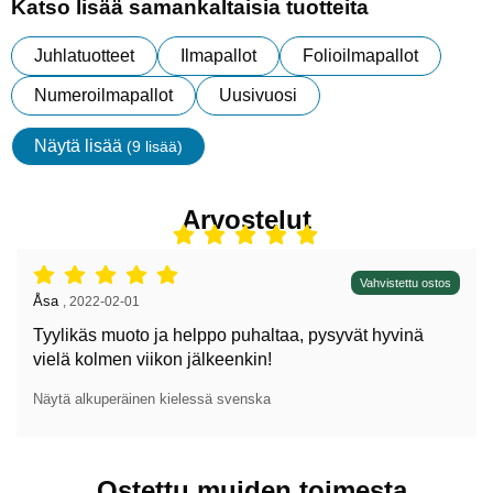
Katso lisää samankaltaisia tuotteita
Juhlatuotteet
Ilmapallot
Folioilmapallot
Numeroilmapallot
Uusivuosi
Näytä lisää
(9 lisää)
ominaisuudet
Arvostelut
Arvostelu: 5 tähdet / 5,
Vahvistettu ostos
Arvostelun kirjoittaja:
Åsa
,
2022-02-01
Tyylikäs muoto ja helppo puhaltaa, pysyvät hyvinä
vielä kolmen viikon jälkeenkin!
Näytä alkuperäinen kielessä svenska
Ostettu muiden toimesta