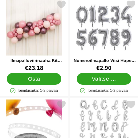
Merkitse ilmapalloviirinauha Kit Rosewood suosikiksi
Merkitse numeroilmapallo Viis
Ilmapalloviirinauha Kit
Numeroilmapallo Viisi Hopea
Rosewood
Mini
Tuote.nro 44727
Tuote.nro 10728
€23.18
€2.90
Osta
Valitse ...
Toimitusaika:
1-2 päivää
Toimitusaika:
1-2 päivää
Saatavuus: Varastossa
Saatavuus: Varastossa
Merkitse ilmapallonauha suosikiksi
Merkitse kirjainilmapallot Sc