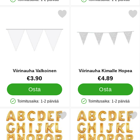
Saatavuus: Varastossa
Saatavuus: Varastossa
Merkitse viirinauha Valkoinen suosikiksi
Merkitse viirinauha Kimal
Viirinauha Valkoinen
Viirinauha Kimalle Hopea
Tuote.nro 9983
Tuote.nro 31510
€3.90
€4.89
Osta
Osta
Toimitusaika:
1-2 päivää
Toimitusaika:
1-2 päivää
Saatavuus: Varastossa
Saatavuus: Varastossa
Merkitse kirjeilmapallo Kulta o suosikiksi
Merkitse kirjeilmapallo