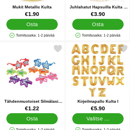
Mukit Metallic Kulta
Juhlahatut Hapsuilla Kulta 5
kpl
Tuote.nro 19638
Tuote.nro 89625
€1.90
€3.90
Osta
Osta
Toimitusaika:
1-2 päivää
Toimitusaika:
1-2 päivää
Saatavuus: Varastossa
Saatavuus: Varastossa
Merkitse tähdenmuotoiset Silmälasit Lapsille suosikiksi
Merkitse kirjeilmapallo 
Tähdenmuotoiset Silmälasit
Kirjeilmapallo Kulta l
Lapsille
Tuote.nro 85128
Tuote.nro 10077
€1.22
€5.90
Osta
Valitse ...
Toimitusaika:
1-2 päivää
Toimitusaika:
1-2 päivää