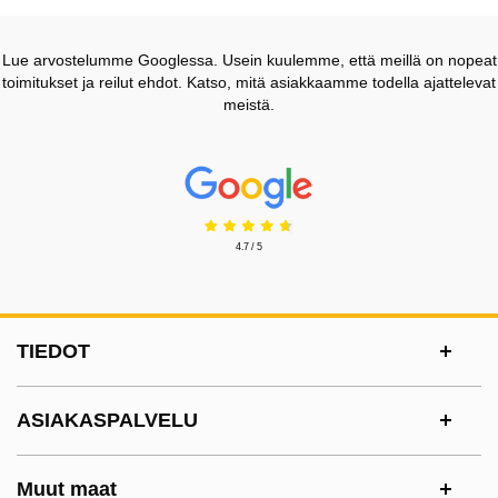
Lue arvostelumme Googlessa. Usein kuulemme, että meillä on nopeat
toimitukset ja reilut ehdot. Katso, mitä asiakkaamme todella ajattelevat
meistä.
Prisjakt Arvostelu: 4.7 Tähdet
4.7 / 5
Alatunnisteen sisältö Sekalaista tietoa ja l
TIEDOT
ASIAKASPALVELU
Muut maat