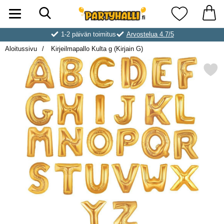
Hae
Ostoskori laajennettu Partyhallen AB
Suosikkini
1-2 päivän toimitus
Arvostelua 4.7/5
Aloitussivu
Kirjeilmapallo Kulta g (Kirjain G)
Merkitse kirjeilmapallo Kulta g