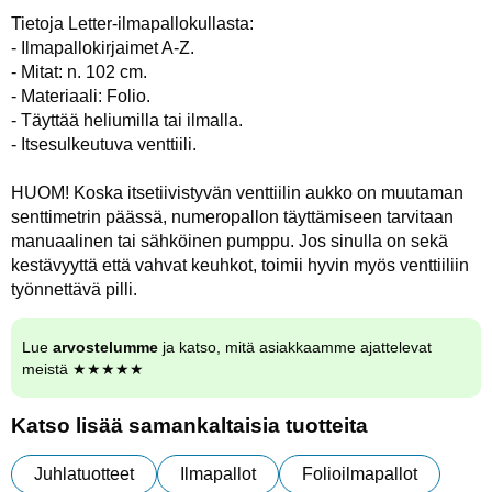
Tietoja Letter-ilmapallokullasta:
- Ilmapallokirjaimet A-Z.
- Mitat: n. 102 cm.
- Materiaali: Folio.
- Täyttää heliumilla tai ilmalla.
- Itsesulkeutuva venttiili.
HUOM! Koska itsetiivistyvän venttiilin aukko on muutaman
senttimetrin päässä, numeropallon täyttämiseen tarvitaan
manuaalinen tai sähköinen pumppu. Jos sinulla on sekä
kestävyyttä että vahvat keuhkot, toimii hyvin myös venttiiliin
työnnettävä pilli.
Lue
arvostelumme
ja katso, mitä asiakkaamme ajattelevat
meistä ★★★★★
Katso lisää samankaltaisia tuotteita
Juhlatuotteet
Ilmapallot
Folioilmapallot