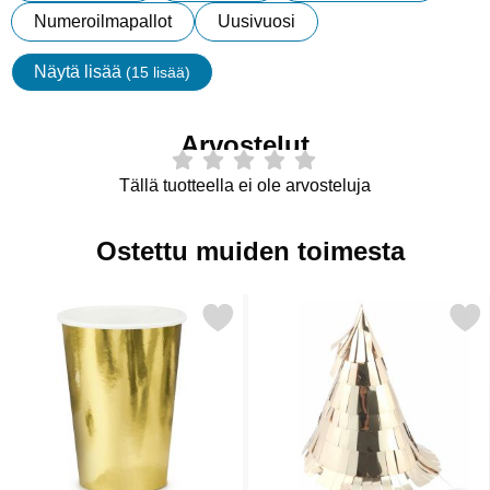
Numeroilmapallot
Uusivuosi
Näytä lisää
(15 lisää)
ominaisuudet
Arvostelut
Tällä tuotteella ei ole arvosteluja
Ostettu muiden toimesta
Merkitse mukit Metallic Kulta suosikiksi
Merkitse juhlahatut Hapsuilla