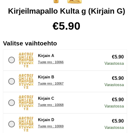
Kirjeilmapallo Kulta g (Kirjain G)
Osta tämä tuote, Kirjeilmapallo Kulta g
hinta
€5.90
, (Uuden valintanapin val
Valitse vaihtoehto
Kirjain A
€5.90
Tuote nro : 10066
Varastossa
Kirjain B
€5.90
Tuote nro : 10067
Varastossa
Kirjain C
€5.90
Tuote nro : 10068
Varastossa
Kirjain D
€5.90
Tuote nro : 10069
Varastossa