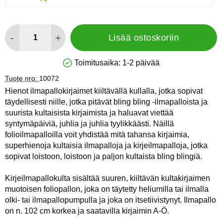
määrä
-
+
Lisää ostoskoriin
Toimitusaika:
1-2 päivää
Saatavuus: Varastossa
Tuote nro:
10072
Hienot ilmapallokirjaimet kiiltävällä kullalla, jotka sopivat
täydellisesti niille, jotka pitävät bling bling -ilmapalloista ja
suurista kultaisista kirjaimista ja haluavat viettää
syntymäpäiviä, juhlia ja juhlia tyylikkäästi. Näillä
folioilmapalloilla voit yhdistää mitä tahansa kirjaimia,
superhienoja kultaisia ilmapalloja ja kirjeilmapalloja, jotka
sopivat loistoon, loistoon ja paljon kultaista bling blingiä.
Kirjeilmapallokulta sisältää suuren, kiiltävän kultakirjaimen
muotoisen foliopallon, joka on täytetty heliumilla tai ilmalla
olki- tai ilmapallopumpulla ja joka on itsetiivistynyt. Ilmapallo
on n. 102 cm korkea ja saatavilla kirjaimin A-Ö.