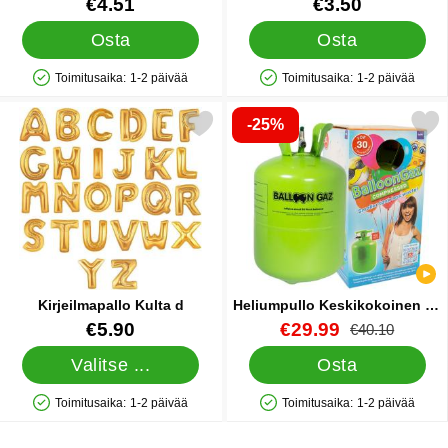
Tuote.nro 19231
Tuote.nro 16832
€4.51
€3.50
Osta
Osta
Toimitusaika:
1-2 päivää
Toimitusaika:
1-2 päivää
Saatavuus: Varastossa
Saatavuus: Varastossa
-25%
Merkitse kirjeilmapallo Kulta d suosikiksi
Merkitse heliumpullo Keskikokoinen 3
Kirjeilmapallo Kulta d
Heliumpullo Keskikokoinen 30
palloa (20-25 cm)
Tuote.nro 10069
Tuote.nro 13479
uusi hinta
€5.90
€29.99
vanha hinta
€40.10
Valitse ...
Osta
Toimitusaika:
1-2 päivää
Toimitusaika:
1-2 päivää
Saatavuus: Varastossa
Saatavuus: Varastossa