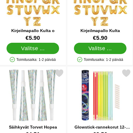
Kirjeilmapallo Kulta o
Kirjeilmapallo Kulta
Tuote.nro 10080
Tuote.nro 10066
€5.90
€5.90
Valitse ...
Valitse ...
Toimitusaika:
1-2 päivää
Toimitusaika:
1-2 päivää
Saatavuus: Varastossa
Saatavuus: Varastossa
Merkitse säihkyvät Torvet Hopea suosikiksi
Merkitse glowstick-rannekorut
Säihkyvät Torvet Hopea
Glowstick-rannekorut 12-
pakkaus