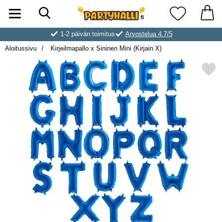
Hae
Ostoskori laajennettu Partyhallen AB
Suosikkini
1-2 päivän toimitus
Arvostelua 4.7/5
Aloitussivu
Kirjeilmapallo x Sininen Mini (Kirjain X)
Merkitse kirjeilmapallo x Sininen 