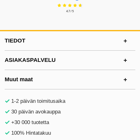
4.7 / 5
Alatunnisteen sisältö Sekalaista tietoa ja l
TIEDOT
ASIAKASPALVELU
Muut maat
1-2 päivän toimitusaika
30 päivän avokauppa
+30 000 tuotetta
100% Hintatakuu