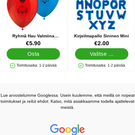
Ryhmä Hau Valmiina
Kirjeilmapallo Sininen Mini
Toimintaan Ilmapallot
Tuote.nro 34863
Tuote.nro 10960
€5.90
€2.00
Osta
Valitse ...
Toimitusaika:
1-2 päivää
Toimitusaika:
1-2 päivää
Saatavuus: Varastossa
Saatavuus: Varastossa
Lue arvostelumme Googlessa. Usein kuulemme, että meillä on nopeat
toimitukset ja reilut ehdot. Katso, mitä asiakkaamme todella ajattelevat
meistä.
Prisjakt Arvostelu: 4.7 Tähdet