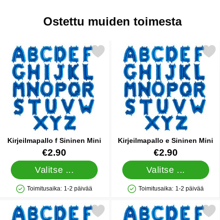
Ostettu muiden toimesta
Merkitse kirjeilmapallo f Sininen Mini suosikiksi
Merkitse kirjeilmapallo e Si
Kirjeilmapallo f Sininen Mini
Kirjeilmapallo e Sininen Mini
Tuote.nro 10965
Tuote.nro 10964
€2.90
€2.90
Valitse ...
Valitse ...
Toimitusaika:
1-2 päivää
Toimitusaika:
1-2 päivää
Saatavuus: Varastossa
Saatavuus: Varastossa
Merkitse kirjeilmapallo l Sininen Mini suosikiksi
Merkitse kirjeilmapallo i Si