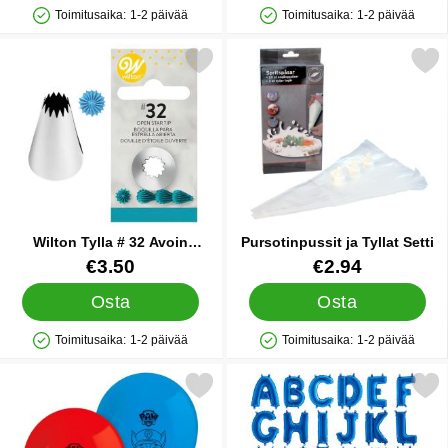
Toimitusaika:
1-2 päivää
Toimitusaika:
1-2 päivää
Saatavuus: Varastossa
Saatavuus: Varastossa
Merkitse wilton Tylla # 32 Avoin Tähtitylla suosikiksi
Merkitse pursotinpussit ja T
Wilton Tylla # 32 Avoin
Pursotinpussit ja Tyllat Setti
Tähtitylla
Tuote.nro 35256
Tuote.nro 44972
€3.50
€2.94
Osta
Osta
Toimitusaika:
1-2 päivää
Toimitusaika:
1-2 päivää
Saatavuus: Varastossa
Saatavuus: Varastossa
kitse ryhmä Hau Valmiina Toimintaan Ilmapallot suosikiksi
Merkitse kirjeilmapallo Sin