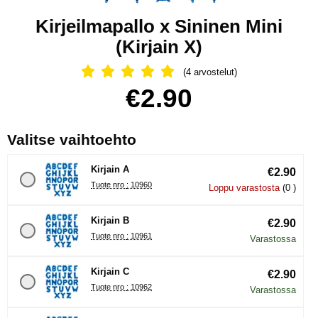
Kirjeilmapallo x Sininen Mini
(Kirjain X)
(4 arvostelut)
Arvostelu: 5 Tähdet, Ohita kaikki arv
Osta tämä tuote, Kirjeilmapallo x Sininen Mini
hinta
€2.90
, (Uuden valintanapin val
Valitse vaihtoehto
Kirjain A
€2.90
Tuote nro : 10960
Loppu varastosta
(0 )
Kirjain B
€2.90
Tuote nro : 10961
Varastossa
Kirjain C
€2.90
Tuote nro : 10962
Varastossa