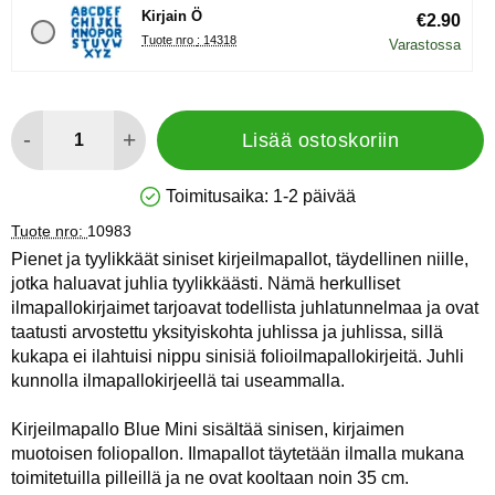
Kirjain Ö
€2.90
Tuote nro : 14318
Varastossa
määrä
-
+
Lisää ostoskoriin
Toimitusaika:
1-2 päivää
Saatavuus: Varastossa
Tuote nro:
10983
Pienet ja tyylikkäät siniset kirjeilmapallot, täydellinen niille,
jotka haluavat juhlia tyylikkäästi. Nämä herkulliset
ilmapallokirjaimet tarjoavat todellista juhlatunnelmaa ja ovat
taatusti arvostettu yksityiskohta juhlissa ja juhlissa, sillä
kukapa ei ilahtuisi nippu sinisiä folioilmapallokirjeitä. Juhli
kunnolla ilmapallokirjeellä tai useammalla.
Kirjeilmapallo Blue Mini sisältää sinisen, kirjaimen
muotoisen foliopallon. Ilmapallot täytetään ilmalla mukana
toimitetuilla pilleillä ja ne ovat kooltaan noin 35 cm.