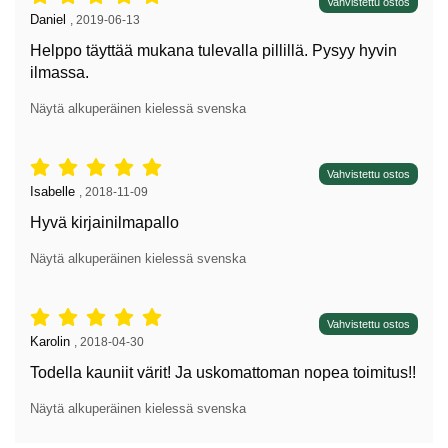
Arvostelu: 5 tähdet / 5,
Vahvistettu ostos
Arvostelun kirjoittaja:
Daniel
,
2019-06-13
Helppo täyttää mukana tulevalla pillillä. Pysyy hyvin
ilmassa.
Näytä alkuperäinen kielessä svenska
Arvostelu: 5 tähdet / 5,
Vahvistettu ostos
Arvostelun kirjoittaja:
Isabelle
,
2018-11-09
Hyvä kirjainilmapallo
Näytä alkuperäinen kielessä svenska
Arvostelu: 5 tähdet / 5,
Vahvistettu ostos
Arvostelun kirjoittaja:
Karolin
,
2018-04-30
Todella kauniit värit! Ja uskomattoman nopea toimitus!!
Näytä alkuperäinen kielessä svenska