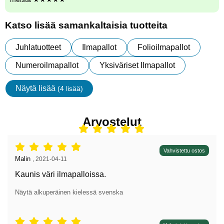
Katso lisää samankaltaisia tuotteita
Juhlatuotteet
Ilmapallot
Folioilmapallot
Numeroilmapallot
Yksiväriset Ilmapallot
Näytä lisää
(4 lisää)
ominaisuudet
Arvostelut
Arvostelu: 5 tähdet / 5,
Vahvistettu ostos
Arvostelun kirjoittaja:
Malin
,
2021-04-11
Kaunis väri ilmapalloissa.
Näytä alkuperäinen kielessä svenska