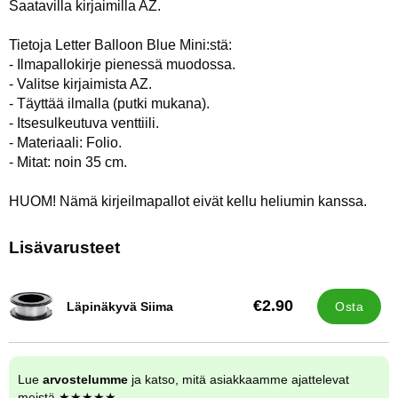
Saatavilla kirjaimilla AZ.
Tietoja Letter Balloon Blue Mini:stä:
- Ilmapallokirje pienessä muodossa.
- Valitse kirjaimista AZ.
- Täyttää ilmalla (putki mukana).
- Itsesulkeutuva venttiili.
- Materiaali: Folio.
- Mitat: noin 35 cm.
HUOM! Nämä kirjeilmapallot eivät kellu heliumin kanssa.
Lisävarusteet
€2.90
Läpinäkyvä Siima
Osta
Tuote.nro 32222
Lue
arvostelumme
ja katso, mitä asiakkaamme ajattelevat
meistä ★★★★★