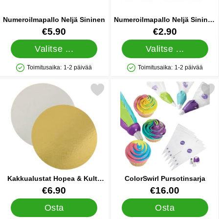
Numeroilmapallo Neljä Sininen
Numeroilmapallo Neljä Sininen
Mini
Tuote.nro 5065
Tuote.nro 10990
€5.90
€2.90
Valitse ...
Valitse ...
Toimitusaika:
1-2 päivää
Toimitusaika:
1-2 päivää
Saatavuus: Varastossa
Saatavuus: Varastossa
itse kakkualustat Hopea & Kulta 35 cm 3-pakkaus suosikiksi
Merkitse colorSwirl Purso
Kakkualustat Hopea & Kulta
ColorSwirl Pursotinsarja
35 cm 3-pakkaus
Tuote.nro 35858
Tuote.nro 14876
€6.90
€16.00
Osta
Osta