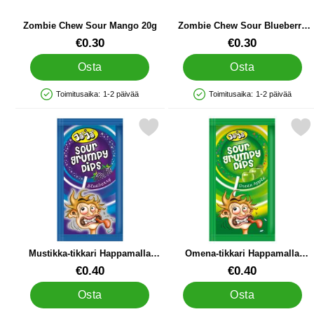
Zombie Chew Sour Mango 20g
Zombie Chew Sour Blueberry
20g
Tuote.nro 90113
Tuote.nro 90109
€0.30
€0.30
Osta
Osta
Toimitusaika:
1-2 päivää
Toimitusaika:
1-2 päivää
Saatavuus: Varastossa
Saatavuus: Varastossa
Merkitse mustikka-tikkari Happamalla Karkkipulverilla 15g suosikiksi
Merkitse omena-tikkari Happamalla K
Mustikka-tikkari Happamalla
Omena-tikkari Happamalla
Karkkipulverilla 15g
Karkkipulverilla 15g
Tuote.nro 89877
Tuote.nro 89879
€0.40
€0.40
Osta
Osta