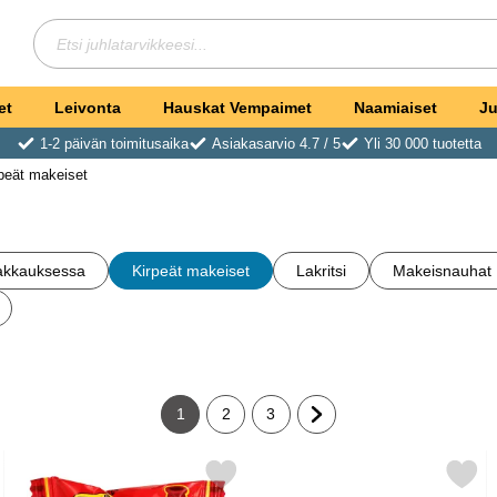
Hae
Etsi juhlatarvikkeesi
et
Leivonta
Hauskat Vempaimet
Naamiaiset
Ju
1-2 päivän toimitusaika
Asiakasarvio 4.7 / 5
Yli 30 000 tuotetta
peät makeiset
pakkauksessa
Kirpeät makeiset
Lakritsi
Makeisnauhat
1
2
3
Tämänhetkinen sivu, Sivu
Siirry sivulle
Siirry sivulle
Siirry seuraavalle sivulle
i Härkä 5g suosikiksi
Merkitse hapan Purukumi Kola 5g suosikiksi
Merkitse zombie Chew Sour Stra