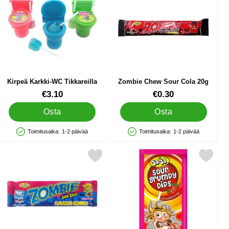
Kirpeä Karkki-WC Tikkareilla
Zombie Chew Sour Cola 20g
Tuote.nro 40115
Tuote.nro 90111
€3.10
€0.30
Osta
Osta
Toimitusaika:
1-2 päivää
Toimitusaika:
1-2 päivää
Saatavuus: Varastossa
Saatavuus: Varastossa
ple 20g suosikiksi
itse zombie Chew Sour Blueberry & Strawberry 30g suosikiksi
Merkitse mansikka-tikkari Happamalla Kark