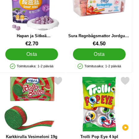
Hapan ja Sitkeä
Sura Regnbågsmattor Jordgubb
Viinirypälekarkki 60g
Karkki
Tuote.nro 89901
Tuote.nro 44543
€2.70
€4.50
Osta
Osta
Toimitusaika:
1-2 päivää
Toimitusaika:
1-2 päivää
Saatavuus: Varastossa
Saatavuus: Varastossa
akarkit 60g suosikiksi
Merkitse karkkirulla Vesimeloni 19g suosikiksi
Merkitse trolli Pop Eye 4 kp
Karkkirulla Vesimeloni 19g
Trolli Pop Eye 4 kpl