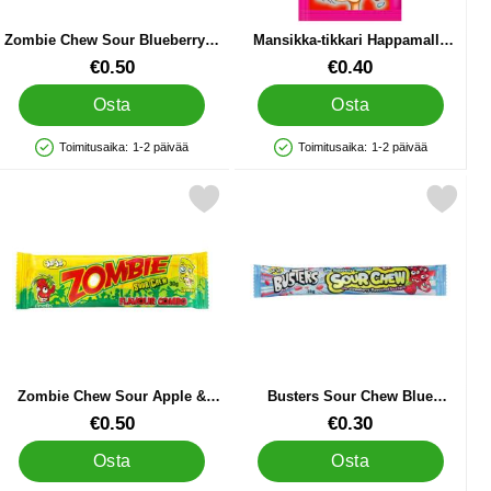
Zombie Chew Sour Blueberry &
Mansikka-tikkari Happamalla
Strawberry 30g
Karkkipulverilla 15g
Tuote.nro 90107
Tuote.nro 89876
€0.50
€0.40
Osta
Osta
Toimitusaika:
1-2 päivää
Toimitusaika:
1-2 päivää
Saatavuus: Varastossa
Saatavuus: Varastossa
edelmähyytelöllä 60 g suosikiksi
Merkitse zombie Chew Sour Apple & Lemon 30g suosikiksi
Merkitse busters Sour Chew Blue Raspberry
Zombie Chew Sour Apple &
Busters Sour Chew Blue
Lemon 30g
Raspberry & Strawberry 20g
Tuote.nro 90108
Tuote.nro 90116
€0.50
€0.30
Osta
Osta