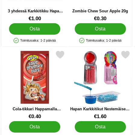
3 yhdessä Karkkitikku Hapan
Zombie Chew Sour Apple 20g
Jauheineen 28 g
Tuote.nro 90324
Tuote.nro 90112
€1.00
€0.30
Osta
Osta
Toimitusaika:
1-2 päivää
Toimitusaika:
1-2 päivää
Saatavuus: Varastossa
Saatavuus: Varastossa
arkkipulverilla 15g suosikiksi
Merkitse cola-tikkari Happamalla Karkkipulverilla 15g suosikiksi
Merkitse hapan Karkkitikut Nestemäisellä H
Cola-tikkari Happamalla
Hapan Karkkitikut Nestemäisellä
Karkkipulverilla 15g
Hedelmähyytelöllä 60 g
Tuote.nro 89878
Tuote.nro 90250
€0.40
€1.60
Osta
Osta