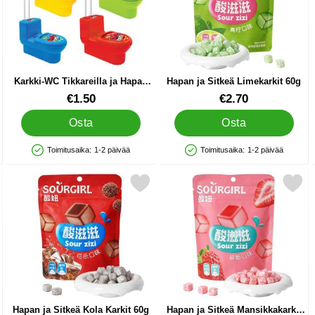
Karkki-WC Tikkareilla ja Hapan
Hapan ja Sitkeä Limekarkit 60g
Jauhe
Tuote.nro 89934
Tuote.nro 89900
€1.50
€2.70
Osta
Osta
Toimitusaika:
1-2 päivää
Toimitusaika:
1-2 päivää
Saatavuus: Varastossa
Saatavuus: Varastossa
rkä 16 kpl 80g suosikiksi
Merkitse hapan ja Sitkeä Kola Karkit 60g suosikiksi
Merkitse hapan ja Sitkeä Mansikk
Hapan ja Sitkeä Kola Karkit 60g
Hapan ja Sitkeä Mansikkakarkit