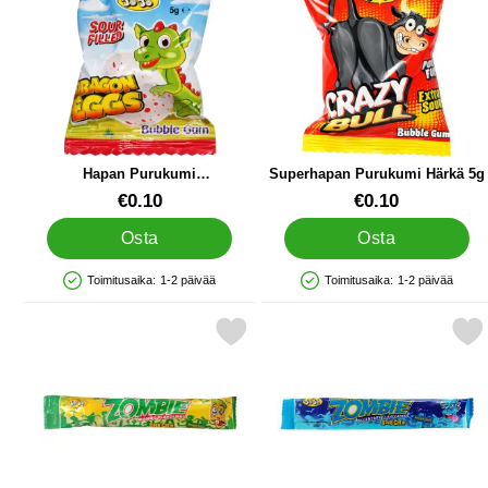
Hapan Purukumi
Superhapan Purukumi Härkä 5g
Lohikäärmemuna 5g
Tuote.nro 90134
Tuote.nro 90129
€0.10
€0.10
Osta
Osta
Toimitusaika:
1-2 päivää
Toimitusaika:
1-2 päivää
Saatavuus: Varastossa
Saatavuus: Varastossa
Merkitse zombie Chew Sour Mango 20g suosikiksi
Merkitse zombie Chew Sour Bl
M