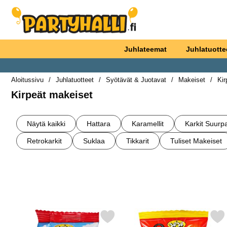
Ostoskori laajennettu Partyhallen AB
Juhlateemat
Juhlatuotte
Aloitussivu
Juhlatuotteet
Syötävät & Juotavat
Makeiset
Kir
Kirpeät makeiset
alakategoriat
Siirry
tuotteisiin
Näytä kaikki
Hattara
Karamellit
Karkit Suur
Makeiset
Retrokarkit
Suklaa
Tikkarit
Tuliset Makeiset
Suodata/lajittele
tuotelista
Merkitse hapan Purukumi Lohikäärmemuna 5g suosikiksi
Merkitse superhapan Purukum