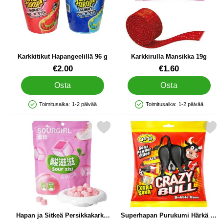
Karkkitikut Hapangeelillä 96 g
Karkkirulla Mansikka 19g
Tuote.nro 90323
Tuote.nro 84811
€2.00
€1.60
Osta
Osta
Toimitusaika:
1-2 päivää
Toimitusaika:
1-2 päivää
Saatavuus: Varastossa
Saatavuus: Varastossa
Merkitse hapan ja Sitkeä Persikkakarkki 60g suosikiksi
Merkitse superhapan Purukumi Hä
Hapan ja Sitkeä Persikkakarkki
Superhapan Purukumi Härkä 16