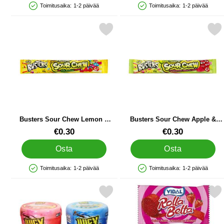
Toimitusaika:
1-2 päivää
Toimitusaika:
1-2 päivää
Saatavuus: Varastossa
Saatavuus: Varastossa
Merkitse busters Sour Chew Lemon & Fruit 20g suosikiksi
Merkitse busters Sour Chew Apple 
Busters Sour Chew Lemon &
Busters Sour Chew Apple &
Fruit 20g
Watermelon 20g
Tuote.nro 90115
Tuote.nro 90114
€0.30
€0.30
Osta
Osta
Toimitusaika:
1-2 päivää
Toimitusaika:
1-2 päivää
Saatavuus: Varastossa
Saatavuus: Varastossa
Merkitse karkkitikut Hapangeelillä 96 g suosikiksi
Merkitse karkkirulla Mans