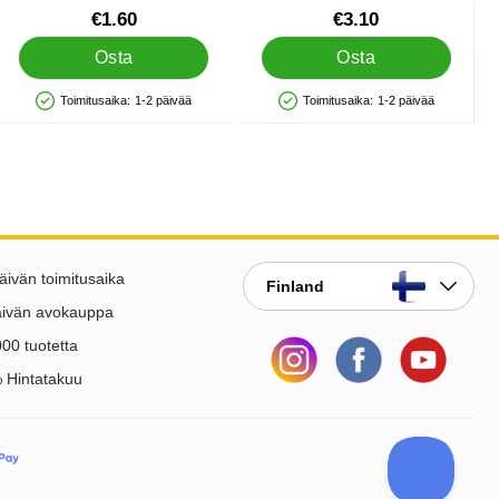
Tuote.nro 84809
Tuote.nro 43556
€1.60
€3.10
Osta
Osta
Toimitusaika:
1-2 päivää
Toimitusaika:
1-2 päivää
Saatavuus: Varastossa
Saatavuus: Varastossa
äivän toimitusaika
Finland
äivän avokauppa
00 tuotetta
 Hintatakuu