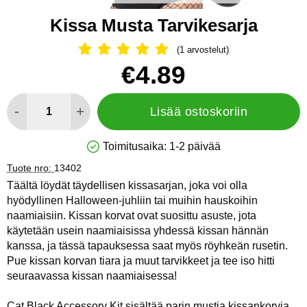
Kissa Musta Tarvikesarja
(1 arvostelut)
Arvostelu: 5 Tähdet, Ohita kaikki arv
Osta tämä tuote, Kissa Musta Tarvikesarja
hinta
€4.89
määrä
-
+
Lisää ostoskoriin
Toimitusaika:
1-2 päivää
Saatavuus: Varastossa
Tuote nro:
13402
Täältä löydät täydellisen kissasarjan, joka voi olla
hyödyllinen Halloween-juhliin tai muihin hauskoihin
naamiaisiin. Kissan korvat ovat suosittu asuste, jota
käytetään usein naamiaisissa yhdessä kissan hännän
kanssa, ja tässä tapauksessa saat myös röyhkeän rusetin.
Pue kissan korvan tiara ja muut tarvikkeet ja tee iso hitti
seuraavassa kissan naamiaisessa!
Cat Black Accessory Kit sisältää parin mustia kissankorvia