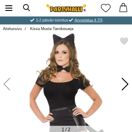
Hae
Ostoskori laajennettu Partyhallen AB
Suosikkini
1-2 päivän toimitus
Arvostelua 4.7/5
Aloitussivu
Kissa Musta Tarvikesarja
Merkitse kissa Musta Tarvi
1
/
2