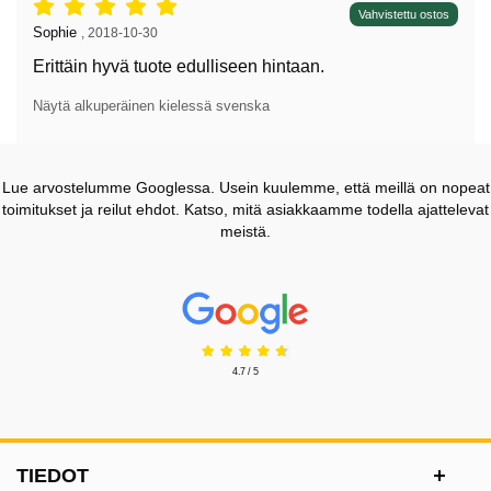
Arvostelu: 5 tähdet / 5,
Vahvistettu ostos
Arvostelun kirjoittaja:
Sophie
,
2018-10-30
Erittäin hyvä tuote edulliseen hintaan.
Näytä alkuperäinen kielessä svenska
Lue arvostelumme Googlessa. Usein kuulemme, että meillä on nopeat
toimitukset ja reilut ehdot. Katso, mitä asiakkaamme todella ajattelevat
meistä.
Prisjakt Arvostelu: 4.7 Tähdet
4.7 / 5
Alatunnisteen sisältö Sekalaista tietoa ja l
TIEDOT