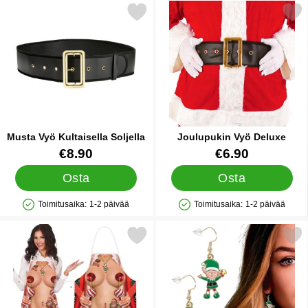
Merkitse musta Vyö Kultaisella Soljella suosikiksi
Merkitse joulupukin Vyö 
Musta Vyö Kultaisella Soljella
Joulupukin Vyö Deluxe
Tuote.nro 40294
Tuote.nro 32197
€8.90
€6.90
Osta
Osta
Toimitusaika:
1-2 päivää
Toimitusaika:
1-2 päivää
Saatavuus: Varastossa
Saatavuus: Varastossa
Merkitse jouluinen Esiliina Alaston Nainen suosikiksi
Merkitse korvakorut To