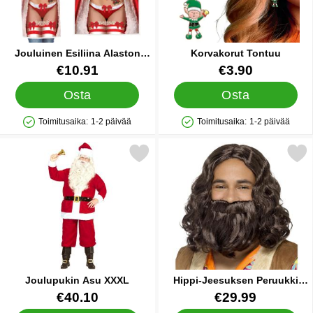
Jouluinen Esiliina Alaston
Korvakorut Tontuu
Nainen
Tuote.nro 89050
Tuote.nro 89670
€10.91
€3.90
Osta
Osta
Toimitusaika:
1-2 päivää
Toimitusaika:
1-2 päivää
Saatavuus: Varastossa
Saatavuus: Varastossa
Merkitse joulupukin Asu XXXL suosikiksi
Merkitse hippi-Jeesuksen Peruu
Joulupukin Asu XXXL
Hippi-Jeesuksen Peruukki
Parralla
Tuote.nro 25394
Tuote.nro 18888
€40.10
€29.99