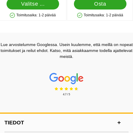
Valitse ...
Osta
Toimitusaika:
1-2 päivää
Toimitusaika:
1-2 päivää
Saatavuus: Varastossa
Saatavuus: Varastossa
Lue arvostelumme Googlessa. Usein kuulemme, että meillä on nopeat
toimitukset ja reilut ehdot. Katso, mitä asiakkaamme todella ajattelevat
meistä.
Prisjakt Arvostelu: 4.7 Tähdet
4.7 / 5
Alatunnisteen sisältö Sekalaista tietoa ja l
TIEDOT