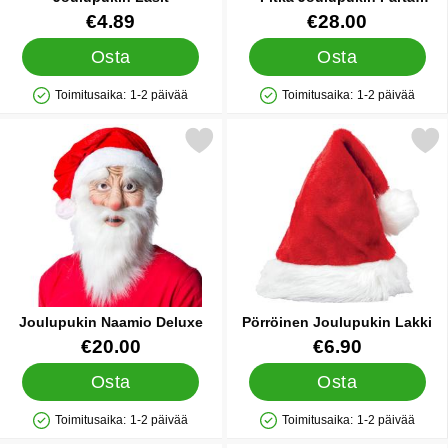
Peruukilla ja Kulmakarvoilla
Tuote.nro 12119
Tuote.nro 13887
€4.89
€28.00
Osta
Osta
Toimitusaika:
1-2 päivää
Toimitusaika:
1-2 päivää
Saatavuus: Varastossa
Saatavuus: Varastossa
Merkitse joulupukin Naamio Deluxe suosikiksi
Merkitse pörröinen Joulupu
Joulupukin Naamio Deluxe
Pörröinen Joulupukin Lakki
Tuote.nro 9614
Tuote.nro 31611
€20.00
€6.90
Osta
Osta
Toimitusaika:
1-2 päivää
Toimitusaika:
1-2 päivää
Saatavuus: Varastossa
Saatavuus: Varastossa