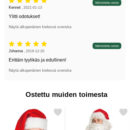
Arvostelu: 5 tähdet / 5,
Vahvistettu ostos
Arvostelun kirjoittaja:
Kennet
,
2021-01-13
Ylitti odotukset!
Näytä alkuperäinen kielessä svenska
Arvostelu: 5 tähdet / 5,
Vahvistettu ostos
Arvostelun kirjoittaja:
Johanna
,
2019-12-20
Erittäin tyylikäs ja edullinen!
Näytä alkuperäinen kielessä svenska
Ostettu muiden toimesta
Merkitse joulupukin Lakki Deluxe suosikiksi
Merkitse joulupukin Parta ja Per