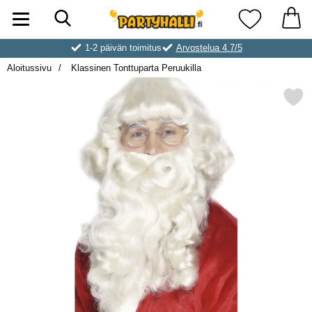
Hae
Ostoskori laajennettu Partyhallen AB
Suosikkini
1-2 päivän toimitus
Arvostelua 4.7/5
Aloitussivu
Klassinen Tonttuparta Peruukilla
Merkitse klassinen Tonttuparta