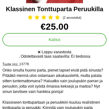
Klassinen Tonttuparta Peruukilla
(2 arvostelut)
Arvostelu: 5 Tähdet, Ohita kaikki arv
Osta tämä tuote, Klassinen Tonttuparta Peruukilla
hinta
€25.00
Katso
Loppu varastosta
Saatavuus:
, Odotettavasti taas saatavilla:
Ei tiedossa
Tuote nro:
13778
Onko sinulla huono parta, pienet lapset eivät pidä sinusta?
Pitääkö mennä ulos ostamaan aikakauslehti, mutta palata
sitten tuntemattomana? Haluatko vain joulupukin parran ja
peruukin, jotta voit syödä ilmaisia keksejä ja maitoa? Nyt
sinun tarvitsee vain hankkia poroja!
Klassiseen tonttupartaan ja peruukkiin kuuluu realistinen
tonttuparta ja peruukki. Kiinnitä vain joulupukin parta