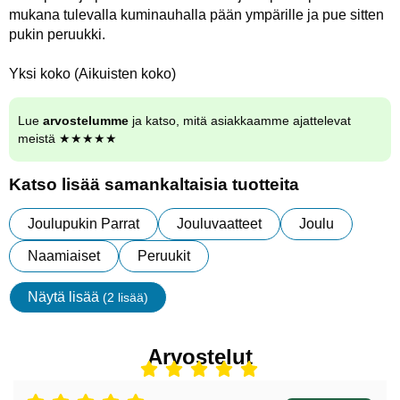
mukana tulevalla kuminauhalla pään ympärille ja pue sitten
pukin peruukki.
Yksi koko (Aikuisten koko)
Lue
arvostelumme
ja katso, mitä asiakkaamme ajattelevat
meistä ★★★★★
Katso lisää samankaltaisia tuotteita
Joulupukin Parrat
Jouluvaatteet
Joulu
Naamiaiset
Peruukit
Näytä lisää
(2 lisää)
ominaisuudet
Arvostelut