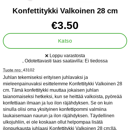
Konfettitykki Valkoinen 28 cm
Osta tämä tuote, Konfettitykki Valkoinen 28 cm
hinta
€3.50
Katso
Loppu varastosta
Saatavuus:
, Odotettavasti taas saatavilla:
Ei tiedossa
Tuote nro:
43102
Juhlan tekemiseksi erityisen juhlavaksi ja
mieleenpainuvaksi esittelemme Konfettitykki Valkoinen 28
cm. Tämä konfettitykki muuttaa jokaisen juhlan
taianomaiseksi hetkeksi, kun se heittää valkoista, pyöreää
konfettiaan ilmaan ja luo ilon räjähdyksen. Se on kuin
sinulla olisi oma yksityinen konfettipommi valmiina
laukaisemaan naurun ja ilon räjähdyksen. Täydellinen
ulkojuhliin, ei ole koskaan ollut helpompaa lisätä
ilonpurkausta juhlaasi Konfettitykki Valkoinen 28 cm:llä.