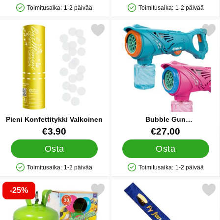
Toimitusaika:
1-2 päivää
Toimitusaika:
1-2 päivää
Saatavuus: Varastossa
Saatavuus: Varastossa
Merkitse pieni Konfettitykki Valkoinen suosikiksi
Merkitse bubble Gun Saippuaku
Pieni Konfettitykki Valkoinen
Bubble Gun
Saippuakuplapistooli
Tuote.nro 29825
Tuote.nro 35833
€3.90
€27.00
Osta
Osta
Toimitusaika:
1-2 päivää
Toimitusaika:
1-2 päivää
Saatavuus: Varastossa
Saatavuus: Varastossa
-25%
se heliumpullo Keskikokoinen 30 palloa (20-25 cm) suosikiksi
Merkitse fy Fan Vad Jag Är Br