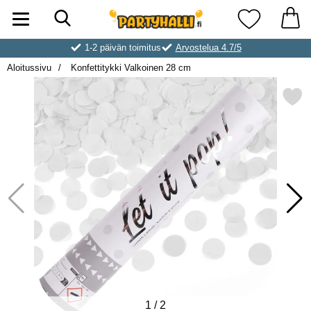
Hae
Ostoskori laajennettu Partyhallen AB
Suosikkini
1-2 päivän toimitus
Arvostelua 4.7/5
Aloitussivu
Konfettitykki Valkoinen 28 cm
Merkitse konfettitykki Valko
1
/
2