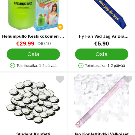
Heliumpullo Keskikokoinen 30
Fy Fan Vad Jag Är Bra
palloa (20-25 cm)
Olkanauha
Tuote.nro 13479
uusi hinta
Tuote.nro 27867
€29.99
€5.90
vanha hinta
€40.10
Osta
Osta
Toimitusaika:
1-2 päivää
Toimitusaika:
1-2 päivää
Saatavuus: Varastossa
Saatavuus: Varastossa
Merkitse student Konfetti Ylioppilaslakkit suosikiksi
Merkitse iso Konfettitykki Valk
Student Konfetti
Iso Konfettitykki Valkoiset