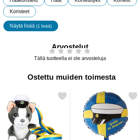
Hääkoristelu
Häät
Konfettitykit
Konfetit
Koristeet
Näytä lisää
(1 lisää)
ominaisuudet
Arvostelut
Tällä tuotteella ei ole arvosteluja
Ostettu muiden toimesta
 ylioppilasnalle Koira Valkoinen/Tummanharmaa 15 cm suosikik
Merkitse ylioppilasilmapallo Ruots