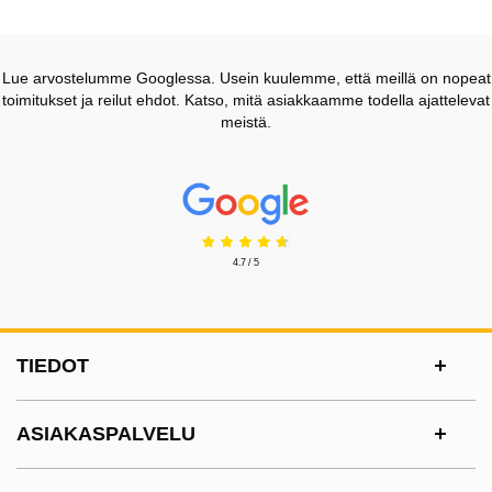
Lue arvostelumme Googlessa. Usein kuulemme, että meillä on nopeat
toimitukset ja reilut ehdot. Katso, mitä asiakkaamme todella ajattelevat
meistä.
Prisjakt Arvostelu: 4.7 Tähdet
4.7 / 5
Alatunnisteen sisältö Sekalaista tietoa ja l
TIEDOT
ASIAKASPALVELU