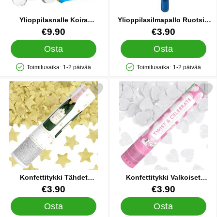
Ylioppilasnalle Koira
Ylioppilasilmapallo Ruotsin
Valkoinen/Tummanharmaa 15
Lipulla Folio
Tuote.nro 90680
Tuote.nro 12894
€9.90
€3.90
cm
Osta
Osta
Toimitusaika:
1-2 päivää
Toimitusaika:
1-2 päivää
Saatavuus: Varastossa
Saatavuus: Varastossa
kitse konfettitykki Tähdet Samppanjakulta 20 cm suosikiksi
Merkitse konfettitykki Valkoiset
Konfettitykki Tähdet
Konfettitykki Valkoiset
Samppanjakulta 20 cm
Sydämet 28 cm
Tuote.nro 87964
Tuote.nro 87976
€3.90
€3.90
Osta
Osta