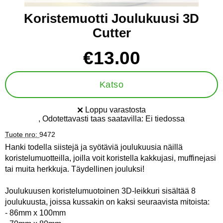
Koristemuotti Joulukuusi 3D
Cutter
Osta tämä tuote, Koristemuotti Joulukuusi 3D Cutter
hinta
€13.00
Katso
Loppu varastosta
Saatavuus:
, Odotettavasti taas saatavilla:
Ei tiedossa
Tuote nro:
9472
Hanki todella siistejä ja syötäviä joulukuusia näillä
koristelumuotteilla, joilla voit koristella kakkujasi, muffinejasi
tai muita herkkuja. Täydellinen jouluksi!
Joulukuusen koristelumuotoinen 3D-leikkuri sisältää 8
joulukuusta, joissa kussakin on kaksi seuraavista mitoista:
- 86mm x 100mm