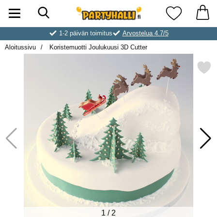
Hae
Ostoskori laajennettu Partyhallen AB
Suosikkini
1-2 päivän toimitus
Arvostelua 4.7/5
Aloitussivu
Koristemuotti Joulukuusi 3D Cutter
Merkitse koristemuotti Joulukuu
1
/
2