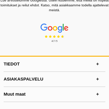
Lue arvostelumme Googlessa. Usein kuulemme, että meillä on nopeat
toimitukset ja reilut ehdot. Katso, mitä asiakkaamme todella ajattelevat
meistä.
Prisjakt Arvostelu: 4.7 Tähdet
4.7 / 5
Alatunnisteen sisältö Sekalaista tietoa ja l
TIEDOT
ASIAKASPALVELU
Muut maat