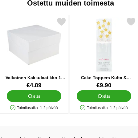
Ostettu muiden toimesta
Merkitse valkoinen Kakkulaatikko 1-pakkaus suosikiksi
Merkitse cake Toppers Kulta & 
Valkoinen Kakkulaatikko 1-
Cake Toppers Kulta &
pakkaus
Kimalletähdet
Tuote.nro 26758
Tuote.nro 35583
€4.89
€9.90
Osta
Osta
Toimitusaika:
1-2 päivää
Toimitusaika:
1-2 päivää
Saatavuus: Varastossa
Saatavuus: Varastossa