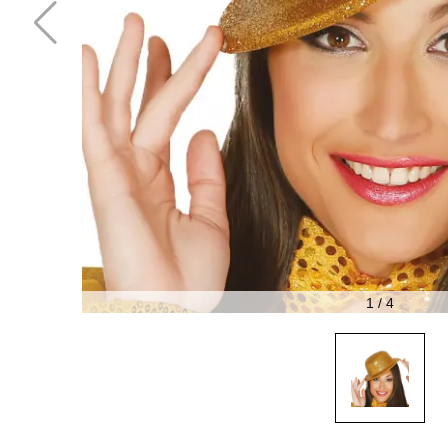
1
/
4