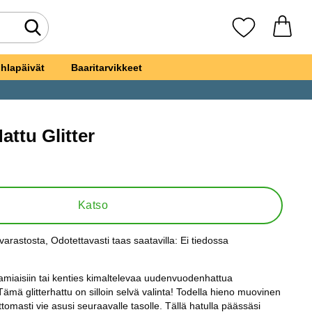
Tee haku
Suosikkini
hlapäivät
Baaritarvikkeet
attu Glitter
inen Hattu Glitter
Katso
varastosta
, Odotettavasti taas saatavilla:
Ei tiedossa
s:
aamiaisiin tai kenties kimaltelevaa uudenvuodenhattua
mä glitterhattu on silloin selvä valinta! Todella hieno muovinen
ttomasti vie asusi seuraavalle tasolle. Tällä hatulla päässäsi