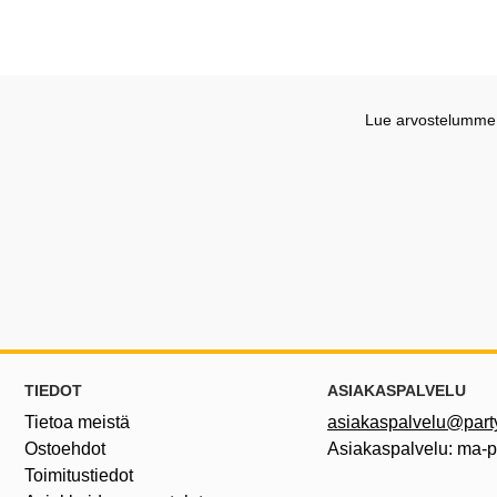
Lue arvostelumme G
Alatunnisteen sisältö Sekalaista tietoa ja l
TIEDOT
ASIAKASPALVELU
Tietoa meistä
asiakaspalvelu@partyh
Ostoehdot
Asiakaspalvelu: ma-
Toimitustiedot