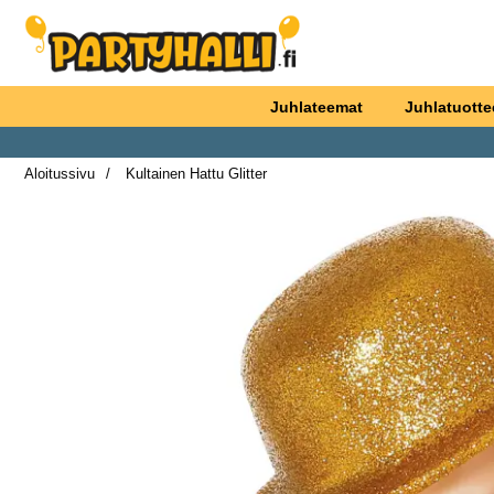
Ostoskori laajennettu Partyhallen AB
Juhlateemat
Juhlatuotte
Aloitussivu
Kultainen Hattu Glitter