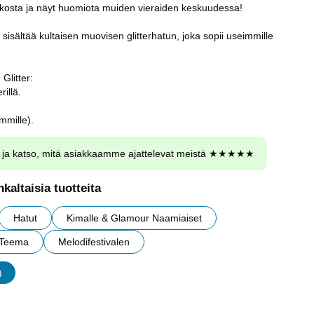
ukosta ja näyt huomiota muiden vieraiden keskuudessa!
r sisältää kultaisen muovisen glitterhatun, joka sopii useimmille
Glitter:
rillä.
mmille).
ja katso, mitä asiakkaamme ajattelevat meistä ★★★★★
kaltaisia tuotteita
Hatut
Kimalle & Glamour Naamiaiset
r Teema
Melodifestivalen
)
udet