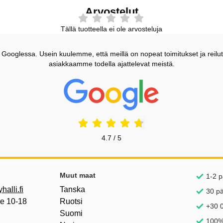
Arvostelut
Tällä tuotteella ei ole arvosteluja
ooglessa. Usein kuulemme, että meillä on nopeat toimitukset ja reilut
asiakkaamme todella ajattelevat meistä.
Prisjakt Arvostelu: 4.7 Tähdet
4.7 / 5
inkkejä
Muut maat
1-2 p
alli.fi
Tanska
30 p
pe 10-18
Ruotsi
+30 0
Suomi
100%