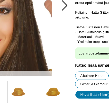
erotut epäilemättä jo
Kultainen Hattu Glitte
aikuisille.
Tietoa Kultainen Hattu 
- Hattu kultaisella glitte
- Materiaali: Muovi.
- Yksi koko (sopii usei
Lue
arvostelumme
Katso lisää saman
Aikuisten Hatut
Glitter ja Glamou
Näytä lisää
(4 lisää
ominaisu