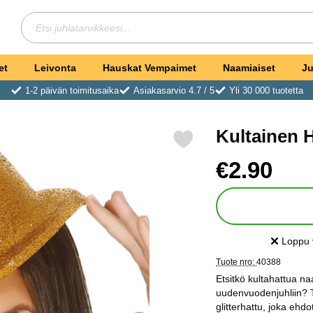
Hae
Etsi juhlatarvikkeesi
et
Leivonta
Hauskat Vempaimet
Naamiaiset
Ju
1-2 päivän toimitusaika
Asiakasarvio 4.7 / 5
Yli 30 000 tuotetta
Kultainen H
Merkitse kultainen Hattu Glitter suosikiksi
Osta tämä tuote, Kulta
hinta
€2.90
Loppu 
Saatavuu
Tuote nro:
40388
Etsitkö kultahattua n
uudenvuodenjuhliin? Tä
glitterhattu, joka ehdo