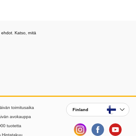
 ehdot. Katso, mitä
äivän toimitusaika
Finland
äivän avokauppa
00 tuotetta
 Hintatakuu