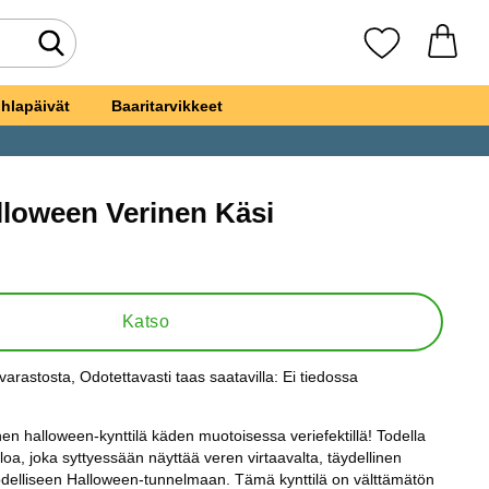
Tee haku
Suosikkini
hlapäivät
Baaritarvikkeet
lloween Verinen Käsi
tilä Halloween Verinen Käsi
Katso
varastosta
, Odotettavasti taas saatavilla:
Ei tiedossa
s:
nen halloween-kynttilä käden muotoisessa veriefektillä! Todella
aloa, joka syttyessään näyttää veren virtaavalta, täydellinen
odelliseen Halloween-tunnelmaan. Tämä kynttilä on välttämätön