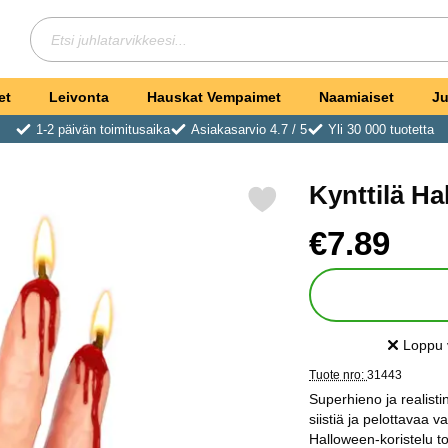
Hae
Etsi juhlatarvikkeesi
et
Leivonta
Hauskat Vempaimet
Naamiaiset
Ju
1-2 päivän toimitusaika
Asiakasarvio 4.7 / 5
Yli 30 000 tuotetta
Kynttilä Ha
Merkitse kynttilä Halloween Verinen Käsi suosikiksi
Osta tämä tuote, Kynt
hinta
€7.89
Loppu 
Saatavuu
Tuote nro:
31443
Superhieno ja realisti
siistiä ja pelottavaa v
Halloween-koristelu t