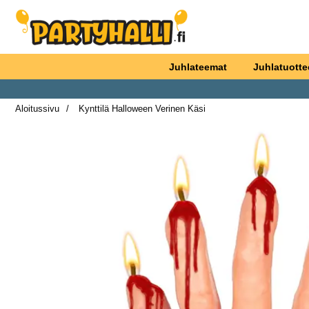
Ostoskori laajennettu Partyhallen AB
Juhlateemat
Juhlatuotte
Aloitussivu
Kynttilä Halloween Verinen Käsi