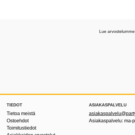
Lue arvostelumme G
Alatunnisteen sisältö Sekalaista tietoa ja l
TIEDOT
ASIAKASPALVELU
Tietoa meistä
asiakaspalvelu@partyh
Ostoehdot
Asiakaspalvelu: ma-
Toimitustiedot