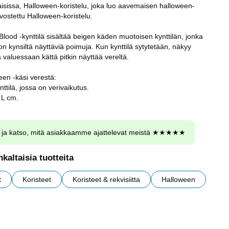
sissa, Halloween-koristelu, joka luo aavemaisen halloween-
vostettu Halloween-koristelu.
lood -kynttilä sisältää beigen käden muotoisen kynttilän, jonka
n kynsiltä näyttäviä poimuja. Kun kynttilä sytytetään, näkyy
a valuessaan kättä pitkin näyttää vereltä.
ween -käsi verestä:
tilä, jossa on verivaikutus.
 L cm.
ja katso, mitä asiakkaamme ajattelevat meistä ★★★★★
kaltaisia tuotteita
t
Koristeet
Koristeet & rekvisiitta
Halloween