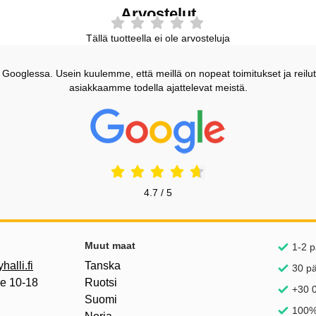
Arvostelut
Tällä tuotteella ei ole arvosteluja
ooglessa. Usein kuulemme, että meillä on nopeat toimitukset ja reilut
asiakkaamme todella ajattelevat meistä.
Prisjakt Arvostelu: 4.7 Tähdet
4.7 / 5
inkkejä
Muut maat
1-2 p
alli.fi
Tanska
30 p
pe 10-18
Ruotsi
+30 0
Suomi
100%