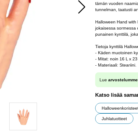
tämän vuoden naamiai
tunnelman, taatusti ar
Halloween Hand with B
jokaisessa sormessa o
punainen kynttilä, jok
Tietoja kynttilä Hallo
- Käden muotoinen kynt
- Mitat: noin 16 L x 23
- Materiaali: Steariini.
Lue
arvostelumme
Katso lisää saman
Halloweenkoristee
Juhlatuotteet