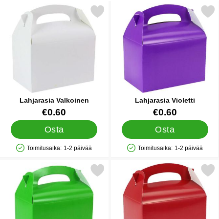
Merkitse lahjarasia Valkoinen suosikiksi
Merkitse lahjarasia Vio
Lahjarasia Valkoinen
Lahjarasia Violetti
Tuote.nro 12409
Tuote.nro 12413
€0.60
€0.60
Osta
Osta
Toimitusaika:
1-2 päivää
Toimitusaika:
1-2 päivää
Saatavuus: Varastossa
Saatavuus: Varastossa
Merkitse lahjarasia Vihreä suosikiksi
Merkitse lahjarasia Pun