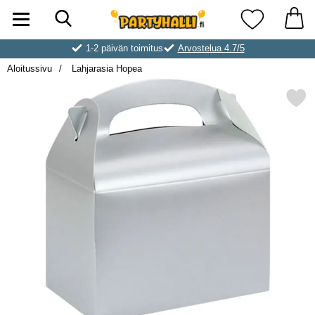
Hae
Ostoskori laajennettu Partyhallen AB
Suosikkini
1-2 päivän toimitus
Arvostelua 4.7/5
Aloitussivu
Lahjarasia Hopea
Merkitse lahjarasia Ho