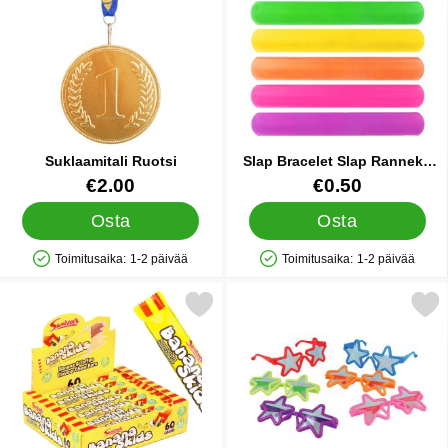
Suklaamitali Ruotsi
Slap Bracelet Slap Ranneke
Yksivärinen
Tuote.nro 11094
Tuote.nro 38230
€2.00
€0.50
Osta
Osta
Toimitusaika:
1-2 päivää
Toimitusaika:
1-2 päivää
Saatavuus: Varastossa
Saatavuus: Varastossa
Merkitse banana Skids suosikiksi
Merkitse tähdenmuotoiset Silmäl