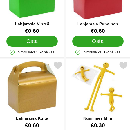
Lahjarasia Vihreä
Lahjarasia Punainen
Tuote.nro 12412
Tuote.nro 12414
€0.60
€0.60
Osta
Osta
Toimitusaika:
1-2 päivää
Toimitusaika:
1-2 päivää
Saatavuus: Varastossa
Saatavuus: Varastossa
Merkitse lahjarasia Kulta suosikiksi
Merkitse kumimies Mi
Lahjarasia Kulta
Kumimies Mini
Tuote.nro 12407
Tuote.nro 12483
€0.60
€0.30