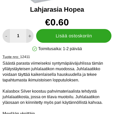
Lahjarasia Hopea
Osta tämä tuote, Lahjarasia Hopea
hinta
€0.60
määrä
-
+
Lisää ostoskoriin
Toimitusaika:
1-2 päivää
Saatavuus: Varastossa
Tuote nro:
12411
Säästä parasta viimeiseksi syntymäpäiväjuhlissa tämän
yllätystäyteisen juhlalaatikon muodossa. Juhlalaatikko
voidaan täyttää kaikenlaisella hauskuudella ja tekee
tapahtumasta ikimuistoisen lopputuloksen.
Kalasbox Silver koostuu pahvimateriaalista tehdystä
juhlalaatikosta, jossa on tilava muotoilu. Juhlalaatikon
yläosaan on kiinnitetty myös pari käytännöllistä kahvaa.
Myydään yksittäin.