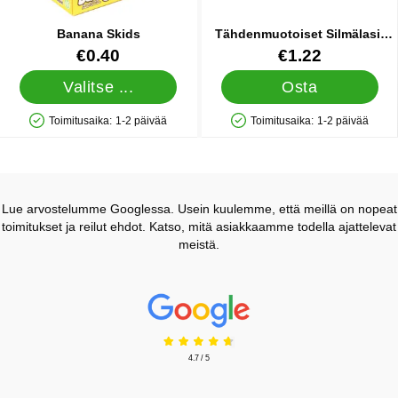
Banana Skids
Tähdenmuotoiset Silmälasit
Lapsille
Tuote.nro 14252
Tuote.nro 85128
€0.40
€1.22
Valitse ...
Osta
Toimitusaika:
1-2 päivää
Toimitusaika:
1-2 päivää
Saatavuus: Varastossa
Saatavuus: Varastossa
Lue arvostelumme Googlessa. Usein kuulemme, että meillä on nopeat
toimitukset ja reilut ehdot. Katso, mitä asiakkaamme todella ajattelevat
meistä.
Prisjakt Arvostelu: 4.7 Tähdet
4.7 / 5