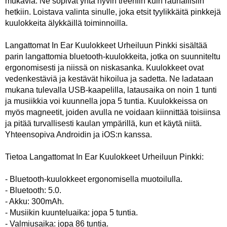
mukavia. Ne sopivat yhtä hyvin treeniin kuin rauhallisiin
hetkiin. Loistava valinta sinulle, joka etsit tyylikkäitä pinkkejä
kuulokkeita älykkäillä toiminnoilla.
Langattomat In Ear Kuulokkeet Urheiluun Pinkki sisältää
parin langattomia bluetooth-kuulokkeita, jotka on suunniteltu
ergonomisesti ja niissä on niskasanka. Kuulokkeet ovat
vedenkestäviä ja kestävät hikoilua ja sadetta. Ne ladataan
mukana tulevalla USB-kaapelilla, latausaika on noin 1 tunti
ja musiikkia voi kuunnella jopa 5 tuntia. Kuulokkeissa on
myös magneetit, joiden avulla ne voidaan kiinnittää toisiinsa
ja pitää turvallisesti kaulan ympärillä, kun et käytä niitä.
Yhteensopiva Androidin ja iOS:n kanssa.
Tietoa Langattomat In Ear Kuulokkeet Urheiluun Pinkki:
- Bluetooth-kuulokkeet ergonomisella muotoilulla.
- Bluetooth: 5.0.
- Akku: 300mAh.
- Musiikin kuunteluaika: jopa 5 tuntia.
- Valmiusaika: jopa 86 tuntia.