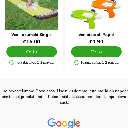
Vesiliukumäki Single
Vesipistooli Rapid
Tuote.nro 28184
Tuote.nro 35128
€15.00
€1.90
Osta
Osta
Toimitusaika:
1-2 päivää
Toimitusaika:
1-2 päivää
Saatavuus: Varastossa
Saatavuus: Varastossa
Lue arvostelumme Googlessa. Usein kuulemme, että meillä on nopeat
toimitukset ja reilut ehdot. Katso, mitä asiakkaamme todella ajattelevat
meistä.
Prisjakt Arvostelu: 4.7 Tähdet