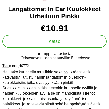
Langattomat In Ear Kuulokkeet
Urheiluun Pinkki
Osta tämä tuote, Langattomat In Ear Kuulokkeet Urheiluun Pin
hinta
€10.91
Katso
Loppu varastosta
Saatavuus:
, Odotettavasti taas saatavilla:
Ei tiedossa
Tuote nro:
40772
Haluatko kuunnella musiikkia sekä tyylikkäästi että
kätevästi? Tutustu näihin langattomiin bluetooth-
kuulokkeisiin, jotka ovat tyylikkään pinkit!
Suosikkimusiikkiasi pitäisi tietenkin kuunnella tyylillä ja
näiden kuulokkeiden avulla se on mahdollista. Hienot
kuulokkeet, joissa on niskasanka ja käytännölliset
painikkeet, jotka tekevät niistä sekä helppokäyttöisiä että