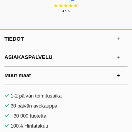
4.7 / 5
Alatunnisteen sisältö Sekalaista tietoa ja l
TIEDOT
ASIAKASPALVELU
Muut maat
1-2 päivän toimitusaika
30 päivän avokauppa
+30 000 tuotetta
100% Hintatakuu