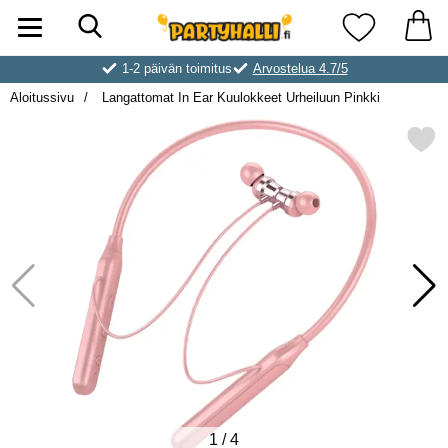
Hae
Ostoskori laajennettu Partyhallen AB
Suosikkini
1-2 päivän toimitus
Arvostelua 4.7/5
Aloitussivu
Langattomat In Ear Kuulokkeet Urheiluun Pinkki
Merkitse langattomat In Ear Kuulokkee
1
/
4