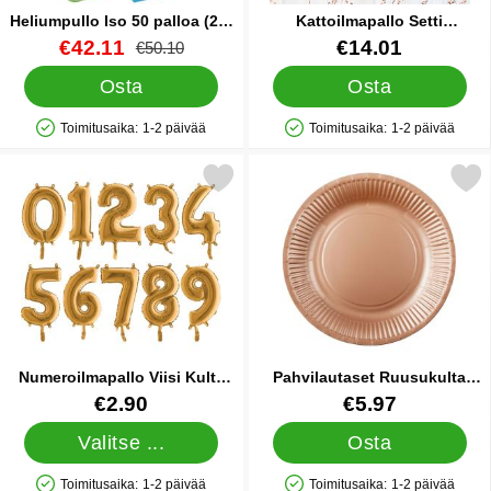
Heliumpullo Iso 50 palloa (20-
Kattoilmapallo Setti
25 cm)
Ruusukulta
Tuote.nro 13480
uusi hinta
Tuote.nro 25716
€42.11
€14.01
vanha hinta
€50.10
Osta
Osta
Toimitusaika:
1-2 päivää
Toimitusaika:
1-2 päivää
Saatavuus: Varastossa
Saatavuus: Varastossa
Merkitse numeroilmapallo Viisi Kulta Mini suosikiksi
Merkitse pahvilautaset Ruusukul
Numeroilmapallo Viisi Kulta
Pahvilautaset Ruusukulta
Mini
18cm 20 kpl
Tuote.nro 10836
Tuote.nro 83215
€2.90
€5.97
Valitse ...
Osta
Toimitusaika:
1-2 päivää
Toimitusaika:
1-2 päivää