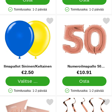
Toimitusaika:
1-2 päivää
Toimitusaika:
1-2 päivää
Saatavuus: Varastossa
Saatavuus: Varastossa
Merkitse ilmapallot Sininen/Keltainen suosikiksi
Merkitse numeroilmapallo 50 
Ilmapallot Sininen/Keltainen
Numeroilmapallo 50
Ruusukulta
Tuote.nro 10452
Tuote.nro 29281
€2.50
€10.91
Valitse ...
Osta
Toimitusaika:
1-2 päivää
Toimitusaika:
1-2 päivää
Saatavuus: Varastossa
Saatavuus: Varastossa
erkitse happy 50th Cocktailtikut Vaaleanpinkki suosikiksi
Merkitse happy 50th Riippuvat Koris