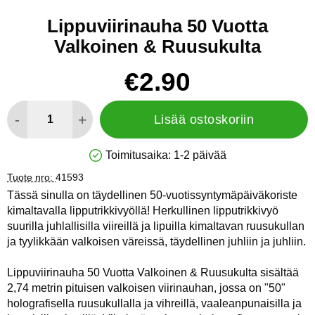
Lippuviirinauha 50 Vuotta
Valkoinen & Ruusukulta
Osta tämä tuote, Lippuviirinauha 50 Vuotta Valkoinen & Ruusu
hinta
€2.90
määrä
-
+
Lisää ostoskoriin
Toimitusaika:
1-2 päivää
Saatavuus: Varastossa
Tuote nro:
41593
Tässä sinulla on täydellinen 50-vuotissyntymäpäiväkoriste
kimaltavalla lipputrikkivyöllä! Herkullinen lipputrikkivyö
suurilla juhlallisilla viireillä ja lipuilla kimaltavan ruusukullan
ja tyylikkään valkoisen väreissä, täydellinen juhliin ja juhliin.
Lippuviirinauha 50 Vuotta Valkoinen & Ruusukulta sisältää
2,74 metrin pituisen valkoisen viirinauhan, jossa on "50"
holografisella ruusukullalla ja vihreillä, vaaleanpunaisilla ja