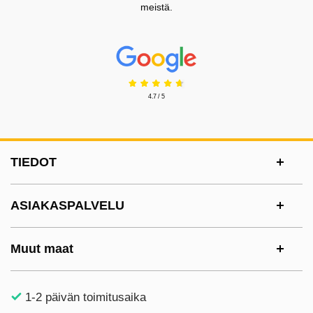
meistä.
Prisjakt Arvostelu: 4.7 Tähdet
4.7 / 5
Alatunnisteen sisältö Sekalaista tietoa ja l
TIEDOT
ASIAKASPALVELU
Muut maat
1-2 päivän toimitusaika