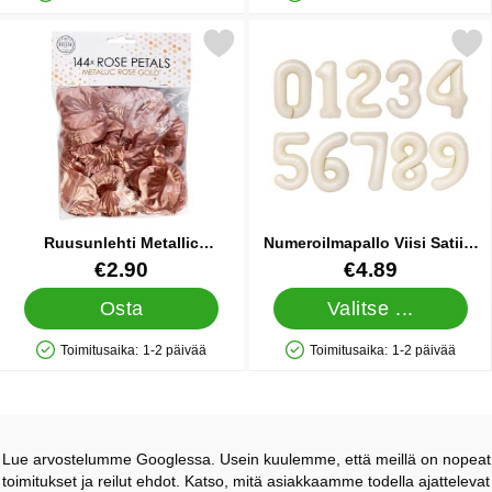
Saatavuus: Varastossa
Saatavuus: Varastossa
Merkitse ruusunlehti Metallic Ruusukulta suosikiksi
Merkitse numeroilmapallo Viisi Satii
Ruusunlehti Metallic
Numeroilmapallo Viisi Satiini
Ruusukulta
Kerma 46x80,5 cm
Tuote.nro 33411
Tuote.nro 90586
€2.90
€4.89
Osta
Valitse ...
Toimitusaika:
1-2 päivää
Toimitusaika:
1-2 päivää
Saatavuus: Varastossa
Saatavuus: Varastossa
Lue arvostelumme Googlessa. Usein kuulemme, että meillä on nopeat
toimitukset ja reilut ehdot. Katso, mitä asiakkaamme todella ajattelevat