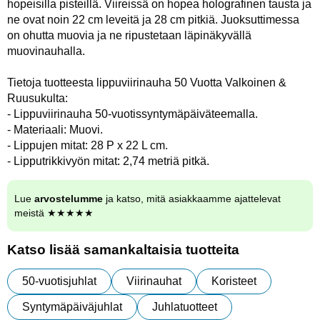
hopeisilla pisteillä. Viireissä on hopea holografinen tausta ja
ne ovat noin 22 cm leveitä ja 28 cm pitkiä. Juoksuttimessa
on ohutta muovia ja ne ripustetaan läpinäkyvällä
muovinauhalla.
Tietoja tuotteesta lippuviirinauha 50 Vuotta Valkoinen &
Ruusukulta:
- Lippuviirinauha 50-vuotissyntymäpäiväteemalla.
- Materiaali: Muovi.
- Lippujen mitat: 28 P x 22 L cm.
- Lipputrikkivyön mitat: 2,74 metriä pitkä.
Lue
arvostelumme
ja katso, mitä asiakkaamme ajattelevat
meistä ★★★★★
Katso lisää samankaltaisia tuotteita
50-vuotisjuhlat
Viirinauhat
Koristeet
Syntymäpäiväjuhlat
Juhlatuotteet