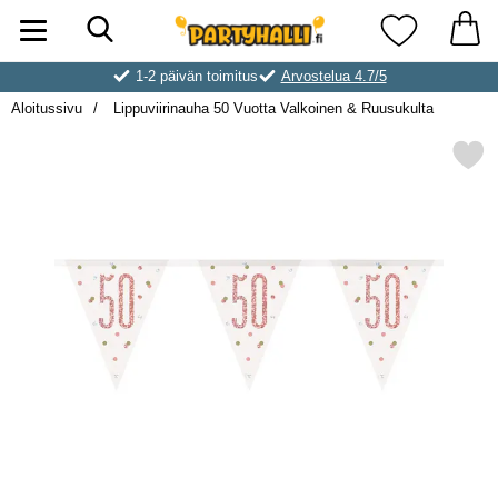
Hae
Ostoskori laajennettu Partyhallen AB
Suosikkini
1-2 päivän toimitus
Arvostelua 4.7/5
Aloitussivu
Lippuviirinauha 50 Vuotta Valkoinen & Ruusukulta
Merkitse lippuviirinauha 50 Vuotta Val