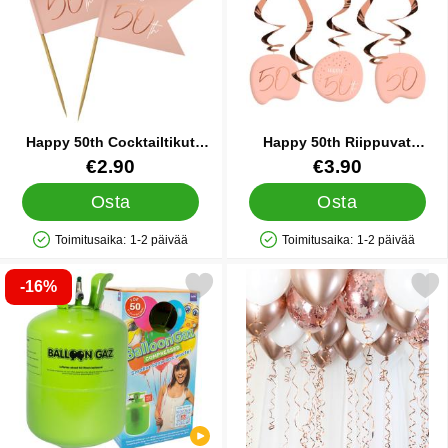
Happy 50th Cocktailtikut
Happy 50th Riippuvat
Vaaleanpinkki
Koristeet Vaaleanpinkki
Tuote.nro 22526
Tuote.nro 22516
€2.90
€3.90
Osta
Osta
Toimitusaika:
1-2 päivää
Toimitusaika:
1-2 päivää
Saatavuus: Varastossa
Saatavuus: Varastossa
-16%
Merkitse heliumpullo Iso 50 palloa (20-25 cm) suosikiksi
Merkitse kattoilmapallo Setti