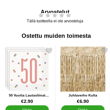
Arvostelut
Tällä tuotteella ei ole arvosteluja
Ostettu muiden toimesta
 50 Vuotta Lautasliinat Valkoinen & Vaaleanpunainen suosikiks
Merkitse juhlaverho K
50 Vuotta Lautasliinat
Juhlaverho Kulta
Valkoinen & Vaaleanpunainen
Tuote.nro 41653
Tuote.nro 20485
€2.90
€6.90
Osta
Osta