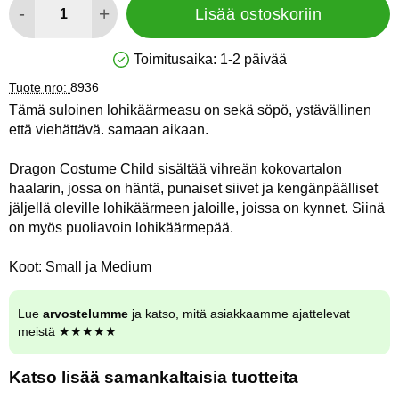
-
+
Lisää ostoskoriin
Toimitusaika:
1-2 päivää
Saatavuus: Varastossa
Tuote nro:
8936
Tämä suloinen lohikäärmeasu on sekä söpö, ystävällinen
että viehättävä. samaan aikaan.
Dragon Costume Child sisältää vihreän kokovartalon
haalarin, jossa on häntä, punaiset siivet ja kengänpäälliset
jäljellä oleville lohikäärmeen jaloille, joissa on kynnet. Siinä
on myös puoliavoin lohikäärmepää.
Koot: Small ja Medium
Lue
arvostelumme
ja katso, mitä asiakkaamme ajattelevat
meistä ★★★★★
Katso lisää samankaltaisia tuotteita