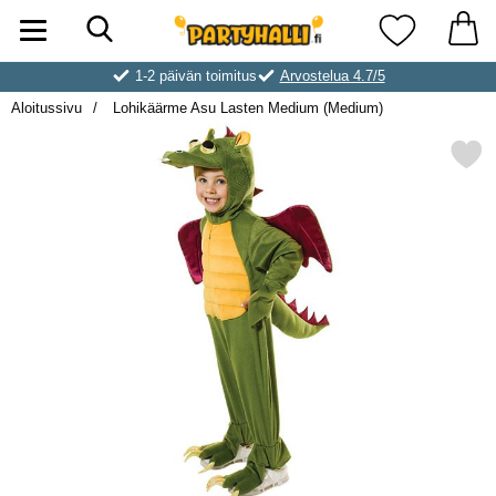
Hae
Ostoskori laajennettu Partyhallen AB
Suosikkini
1-2 päivän toimitus
Arvostelua 4.7/5
Aloitussivu
Lohikäärme Asu Lasten Medium (Medium)
Merkitse lohikäärme Asu Lasten M