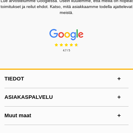
Lue arvostelumme Googlessa. Usein kuulemme, että meillä on nopeat
toimitukset ja reilut ehdot. Katso, mitä asiakkaamme todella ajattelevat
meistä.
Prisjakt Arvostelu: 4.7 Tähdet
4.7 / 5
Alatunnisteen sisältö Sekalaista tietoa ja l
TIEDOT
ASIAKASPALVELU
Muut maat