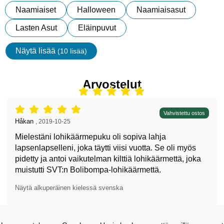
Naamiaiset
Halloween
Naamiaisasut
Lasten Asut
Eläinpuvut
Näytä lisää
(10 lisää)
ominaisuudet
Arvostelut
Arvostelu: 5 tähdet / 5,
Vahvistettu ostos
Arvostelun kirjoittaja:
Håkan
,
2019-10-25
Mielestäni lohikäärmepuku oli sopiva lahja
lapsenlapselleni, joka täytti viisi vuotta. Se oli myös
pidetty ja antoi vaikutelman kilttiä lohikäärmettä, joka
muistutti SVT:n Bolibompa-lohikäärmettä.
Näytä alkuperäinen kielessä svenska