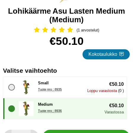
Lohikäärme Asu Lasten Medium
(Medium)
(1 arvostelut)
Arvostelu: 5 Tähdet, Ohita kaikki arv
Osta tämä tuote, Lohikäärme Asu Lasten Medium
hinta
€50.10
Kokotaulukko
, (Uuden valintanapin val
Valitse vaihtoehto
Small
€50.10
Tuote nro : 8935
Loppu varastosta
(0 )
Medium
€50.10
Tuote nro : 8936
Varastossa
määrä