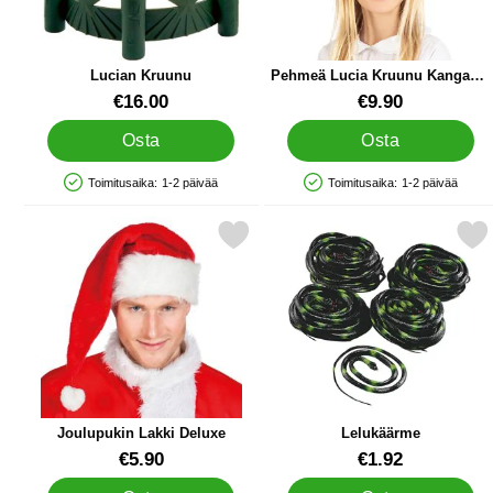
Lucian Kruunu
Pehmeä Lucia Kruunu Kangasta
Lasten
Tuote.nro 9603
Tuote.nro 40250
€16.00
€9.90
Osta
Osta
Toimitusaika:
1-2 päivää
Toimitusaika:
1-2 päivää
Saatavuus: Varastossa
Saatavuus: Varastossa
Merkitse joulupukin Lakki Deluxe suosikiksi
Merkitse lelukäärm
Joulupukin Lakki Deluxe
Lelukäärme
Tuote.nro 16378
Tuote.nro 6481
€5.90
€1.92