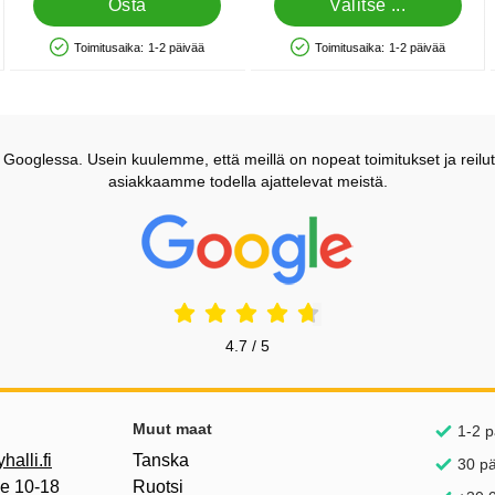
Osta
Valitse ...
Toimitusaika:
1-2 päivää
Toimitusaika:
1-2 päivää
Saatavuus: Varastossa
Saatavuus: Varastossa
ooglessa. Usein kuulemme, että meillä on nopeat toimitukset ja reilut
asiakkaamme todella ajattelevat meistä.
Prisjakt Arvostelu: 4.7 Tähdet
4.7 / 5
inkkejä
Muut maat
1-2 p
alli.fi
Tanska
30 p
pe 10-18
Ruotsi