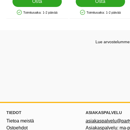
Osta
Osta
Toimitusaika:
1-2 päivää
Toimitusaika:
1-2 päivää
Saatavuus: Varastossa
Saatavuus: Varastossa
Lue arvostelumme G
Alatunnisteen sisältö Sekalaista tietoa ja l
TIEDOT
ASIAKASPALVELU
Tietoa meistä
asiakaspalvelu@partyh
Ostoehdot
Asiakaspalvelu: ma-