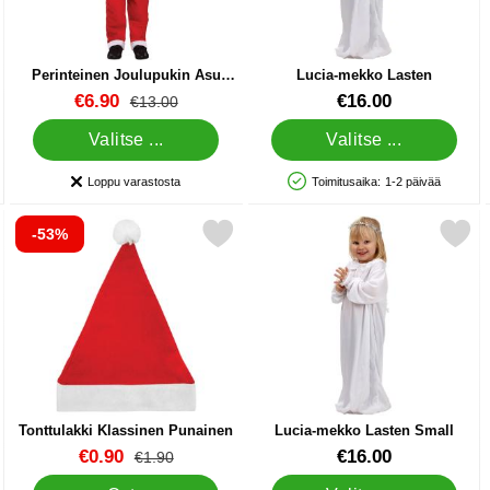
Perinteinen Joulupukin Asu
Lucia-mekko Lasten
Lasten Large
Tuote.nro 16322
Tuote.nro 13853
uusi hinta
€6.90
€16.00
vanha hinta
€13.00
Valitse ...
Valitse ...
Loppu varastosta
Toimitusaika:
1-2 päivää
Saatavuus:
Saatavuus: Varastossa
-53%
e suosikiksi
Merkitse tonttulakki Klassinen Punainen suosikiksi
Merkitse lucia-mekko Lasten
Tonttulakki Klassinen Punainen
Lucia-mekko Lasten Small
Tuote.nro 89361
Tuote.nro 13854
uusi hinta
€0.90
€16.00
vanha hinta
€1.90