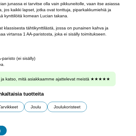
ian junassa ei tarvitse olla vain pikkuneitolle, vaan itse asiassa
jos kaikki lapset, jotka ovat tonttuja, piparkakkumiehiä ja
tää kynttilöitä komean Lucian takana.
at klassisesta tähtikynttilästä, jossa on punainen kahva ja
aa virtansa 1 AA-paristosta, joka ei sisälly toimitukseen.
-paristo (ei sisälly)
ea.
ja katso, mitä asiakkaamme ajattelevat meistä ★★★★★
kaltaisia tuotteita
Tarvikkeet
Joulu
Joulukoristeet
)
udet