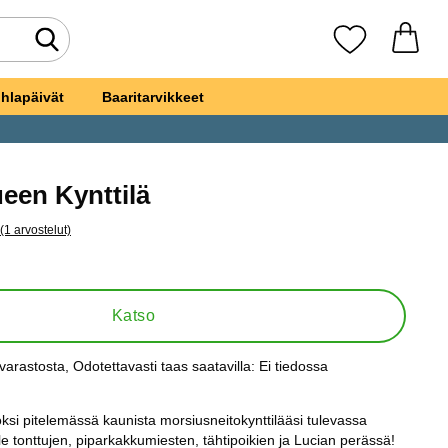
Tee haku
Suosikkini
hlapäivät
Baaritarvikkeet
een Kynttilä
(1 arvostelut)
a kaikki arvostelut
a-kulkueen Kynttilä
Katso
varastosta
, Odotettavasti taas saatavilla:
Ei tiedossa
s:
si pitelemässä kaunista morsiusneitokynttilääsi tulevassa
e tonttujen, piparkakkumiesten, tähtipoikien ja Lucian perässä!