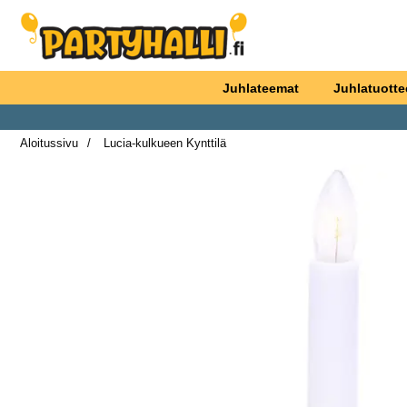
Ostoskori laajennettu Partyhallen AB
Juhlateemat
Juhlatuotte
Aloitussivu
Lucia-kulkueen Kynttilä