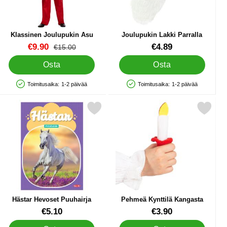
Klassinen Joulupukin Asu
Joulupukin Lakki Parralla
Tuote.nro 89360
Tuote.nro 32343
uusi hinta
€9.90
€4.89
vanha hinta
€15.00
Osta
Osta
Toimitusaika:
1-2 päivää
Toimitusaika:
1-2 päivää
Saatavuus: Varastossa
Saatavuus: Varastossa
 Small suosikiksi
Merkitse hästar Hevoset Puuhairja suosikiksi
Merkitse pehmeä Kynttilä Kang
Hästar Hevoset Puuhairja
Pehmeä Kynttilä Kangasta
Tuote.nro 31287
Tuote.nro 40251
€5.10
€3.90