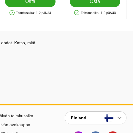
Osta
Osta
Toimitusaika:
1-2 päivää
Toimitusaika:
1-2 päivää
Saatavuus: Varastossa
Saatavuus: Varastossa
 ehdot. Katso, mitä
äivän toimitusaika
Finland
äivän avokauppa