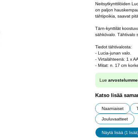
Neitsytkynttilöiden Luc
on paljon hauskempaa, 
tähtipoikia, saavat pi
Tärn-kynttilät koostuv
sähkövalo. Tähtivalo s
Tiedot tähtivalosta:
- Lucia-junan valo.
- Virtalähteenä: 1 x AA
- Mitat: n. 17 cm kork
Lue
arvostelumme
Katso lisää saman
Naamiaiset
Jouluvaatteet
Näytä lisää
(1 lisää
ominaisu