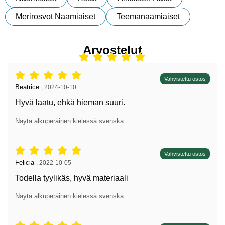
Merirosvot Naamiaiset
Teemanaamiaiset
Arvostelut
Arvostelu: 5 tähdet / 5,
Vahvistettu ostos
Arvostelun kirjoittaja:
Beatrice
,
2024-10-10
Hyvä laatu, ehkä hieman suuri.
Näytä alkuperäinen kielessä svenska
Arvostelu: 5 tähdet / 5,
Vahvistettu ostos
Arvostelun kirjoittaja:
Felicia
,
2022-10-05
Todella tyylikäs, hyvä materiaali
Näytä alkuperäinen kielessä svenska