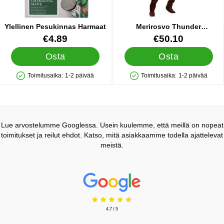
Ylellinen Pesukinnas Harmaat
Merirosvo Thunder
Naamiaisasu
Tuote.nro 42602
Tuote.nro 38341
€4.89
€50.10
Osta
Osta
Toimitusaika:
1-2 päivää
Toimitusaika:
1-2 päivää
Saatavuus: Varastossa
Saatavuus: Varastossa
Lue arvostelumme Googlessa. Usein kuulemme, että meillä on nopeat
toimitukset ja reilut ehdot. Katso, mitä asiakkaamme todella ajattelevat
meistä.
Prisjakt Arvostelu: 4.7 Tähdet
4.7 / 5