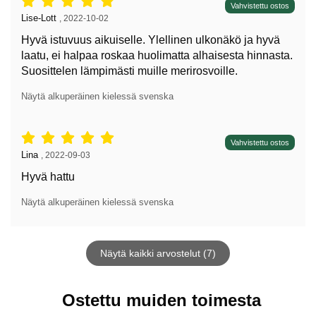
Arvostelu: 5 tähdet / 5,
Vahvistettu ostos
Arvostelun kirjoittaja:
Lise-Lott
,
2022-10-02
Hyvä istuvuus aikuiselle. Ylellinen ulkonäkö ja hyvä
laatu, ei halpaa roskaa huolimatta alhaisesta hinnasta.
Suosittelen lämpimästi muille merirosvoille.
Näytä alkuperäinen kielessä svenska
Arvostelu: 5 tähdet / 5,
Vahvistettu ostos
Arvostelun kirjoittaja:
Lina
,
2022-09-03
Hyvä hattu
Näytä alkuperäinen kielessä svenska
Näytä kaikki arvostelut (7)
Ostettu muiden toimesta