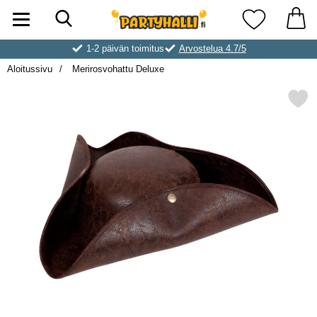
Hae
Ostoskori laajennettu Partyhallen AB
Suosikkini
1-2 päivän toimitus
Arvostelua 4.7/5
Aloitussivu
Merirosvohattu Deluxe
Merkitse merirosvohattu 