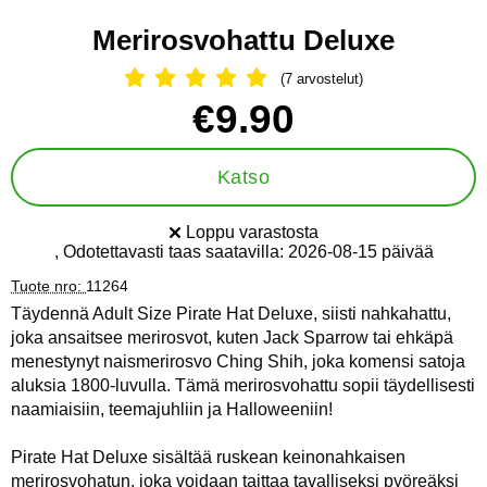
Merirosvohattu Deluxe
(7 arvostelut)
Arvostelu: 5 Tähdet, Ohita kaikki arv
Osta tämä tuote, Merirosvohattu Deluxe
hinta
€9.90
Katso
Loppu varastosta
Saatavuus:
, Odotettavasti taas saatavilla:
2026-08-15 päivää
Tuote nro:
11264
Täydennä Adult Size Pirate Hat Deluxe, siisti nahkahattu,
joka ansaitsee merirosvot, kuten Jack Sparrow tai ehkäpä
menestynyt naismerirosvo Ching Shih, joka komensi satoja
aluksia 1800-luvulla. Tämä merirosvohattu sopii täydellisesti
naamiaisiin, teemajuhliin ja Halloweeniin!
Pirate Hat Deluxe sisältää ruskean keinonahkaisen
merirosvohatun, joka voidaan taittaa tavalliseksi pyöreäksi