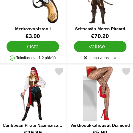
Merirosvopistooli
Seitsemän Meren Piraatti
Naamiaisasu Large
Tuote.nro 15430
Tuote.nro 6883
€3.90
€70.20
Osta
Valitse ...
Toimitusaika:
1-2 päivää
Loppu varastosta
Saatavuus: Varastossa
Saatavuus:
erkitse caribbean Pirate Naamiaisasu Medium suosikiksi
Merkitse verkkosukkahousu
Caribbean Pirate Naamiaisasu
Verkkosukkahousut Diamond
Medium
Tuote.nro 17155
Tuote.nro 19366
€29.99
€5.90