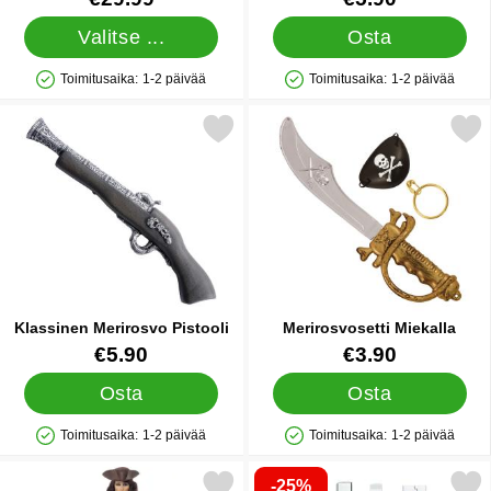
Valitse ...
Osta
Toimitusaika:
1-2 päivää
Toimitusaika:
1-2 päivää
Saatavuus: Varastossa
Saatavuus: Varastossa
Merkitse klassinen Merirosvo Pistooli suosikiksi
Merkitse merirosvosetti M
Klassinen Merirosvo Pistooli
Merirosvosetti Miekalla
Tuote.nro 39368
Tuote.nro 24310
€5.90
€3.90
Osta
Osta
Toimitusaika:
1-2 päivää
Toimitusaika:
1-2 päivää
Saatavuus: Varastossa
Saatavuus: Varastossa
-25%
tse seitsemän Meren Piraatti Naisten Naamiaisasu suosikiksi
Merkitse uSB 3-in-1 Latauskaapeli Ligh