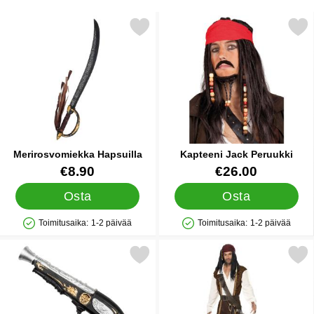
Merkitse merirosvomiekka Hapsuilla suosikiksi
Merkitse kapteeni Jack P
Merirosvomiekka Hapsuilla
Kapteeni Jack Peruukki
Tuote.nro 22865
Tuote.nro 15610
€8.90
€26.00
Osta
Osta
Toimitusaika:
1-2 päivää
Toimitusaika:
1-2 päivää
Saatavuus: Varastossa
Saatavuus: Varastossa
Merkitse merirosvopistooli suosikiksi
Merkitse seitsemän Meren Piraatti 