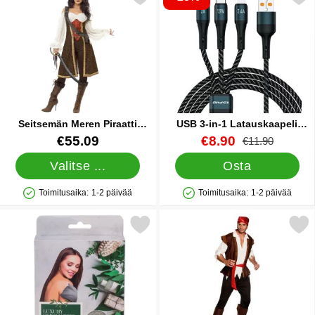
Seitsemän Meren Piraatti
USB 3-in-1 Latauskaapeli
Naisten Naamiaisasu
Lightning USB C ja Micro
Tuote.nro 6887
Tuote.nro 40780
uusi hinta
€55.09
€8.90
vanha hinta
€11.90
Valitse ...
Osta
Toimitusaika:
1-2 päivää
Toimitusaika:
1-2 päivää
Saatavuus: Varastossa
Saatavuus: Varastossa
Merkitse ylellinen Pesukinnas Harmaat suosikiksi
Merkitse merirosvo Thunder 