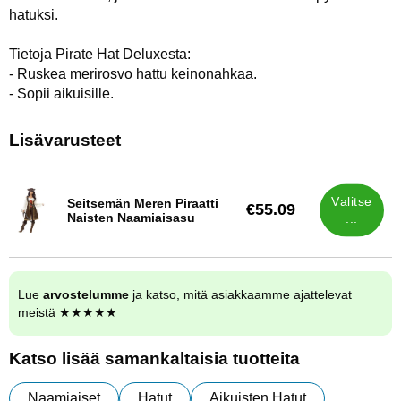
hatuksi.
Tietoja Pirate Hat Deluxesta:
- Ruskea merirosvo hattu keinonahkaa.
- Sopii aikuisille.
Lisävarusteet
Valitse
Seitsemän Meren Piraatti
€55.09
Tuote.nro 6887
Naisten Naamiaisasu
...
Lue
arvostelumme
ja katso, mitä asiakkaamme ajattelevat
meistä ★★★★★
Katso lisää samankaltaisia tuotteita
Naamiaiset
Hatut
Aikuisten Hatut