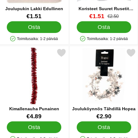
Joulupukin Lakki Edullinen
Koristeet Suuret Rusetit
Hopea/Kulta
Tuote.nro 9737
Tuote.nro 32517
uusi hinta
€1.51
€1.51
vanha hinta
€2.50
Osta
Osta
Toimitusaika:
1-2 päivää
Toimitusaika:
1-2 päivää
Saatavuus: Varastossa
Saatavuus: Varastossa
Merkitse kimallenauha Punainen suosikiksi
Merkitse jouluköynnös Tähdi
Kimallenauha Punainen
Jouluköynnös Tähdillä Hopea
Tuote.nro 25345
Tuote.nro 25350
€4.89
€2.90
Osta
Osta