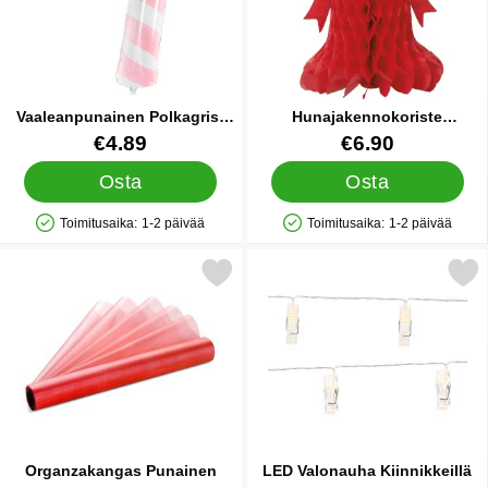
Vaaleanpunainen Polkagris-
Hunajakennokoriste
kuvioitu Folioilmapallo
Joulukello
Tuote.nro 20442
Tuote.nro 9859
€4.89
€6.90
Osta
Osta
Toimitusaika:
1-2 päivää
Toimitusaika:
1-2 päivää
Saatavuus: Varastossa
Saatavuus: Varastossa
Merkitse organzakangas Punainen suosikiksi
Merkitse lED Valonauha Kiin
Organzakangas Punainen
LED Valonauha Kiinnikkeillä