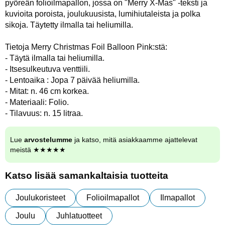
pyöreän folioilmapallon, jossa on "Merry X-Mas" -teksti ja
kuvioita poroista, joulukuusista, lumihiutaleista ja polka
sikoja. Täytetty ilmalla tai heliumilla.
Tietoja Merry Christmas Foil Balloon Pink:stä:
- Täytä ilmalla tai heliumilla.
- Itsesulkeutuva venttiili.
- Lentoaika : Jopa 7 päivää heliumilla.
- Mitat: n. 46 cm korkea.
- Materiaali: Folio.
- Tilavuus: n. 15 litraa.
Lue
arvostelumme
ja katso, mitä asiakkaamme ajattelevat
meistä ★★★★★
Katso lisää samankaltaisia tuotteita
Joulukoristeet
Folioilmapallot
Ilmapallot
Joulu
Juhlatuotteet