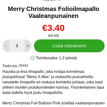
Merry Christmas Folioilmapallo
Vaaleanpunainen
Osta tämä tuote, Merry Christmas Folioilmapallo Vaaleanpun
uusi hinta
€3.40
vanha hinta
€4.89
määrä
-
+
Lisää ostoskoriin
Toimitusaika:
1-2 päivää
Saatavuus: Varastossa
Tuote nro:
35441
Hauska ja kiva ilmapallo, joka nostaa tunnelmaa
joulujuhlissa! "Merry X-Mas" ja mukavilla jouluaiheilla
varustettu ilmapallo on mukava koristella juhlaan, joka sopii
yhteen muiden joulukoristeiden kanssa. Yksinkertainen tapa
taata todella hyvä joulu ilmapallolla.
Merry Christmas Foil Balloon Pink sisältää vaaleanpunaisen