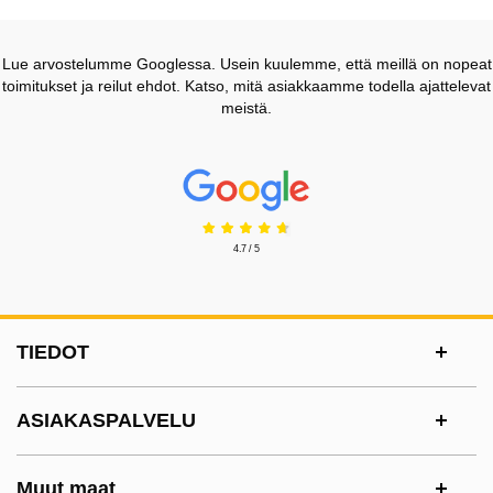
Lue arvostelumme Googlessa. Usein kuulemme, että meillä on nopeat
toimitukset ja reilut ehdot. Katso, mitä asiakkaamme todella ajattelevat
meistä.
Prisjakt Arvostelu: 4.7 Tähdet
4.7 / 5
Alatunnisteen sisältö Sekalaista tietoa ja l
TIEDOT
ASIAKASPALVELU
Muut maat