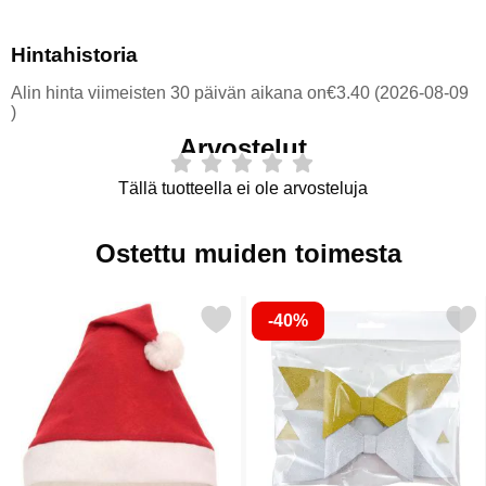
Hintahistoria
Alin hinta viimeisten 30 päivän aikana on€3.40 (2026-08-09
)
Arvostelut
Tällä tuotteella ei ole arvosteluja
Ostettu muiden toimesta
-40%
Merkitse joulupukin Lakki Edullinen suosikiksi
Merkitse koristeet Suuret Ruset