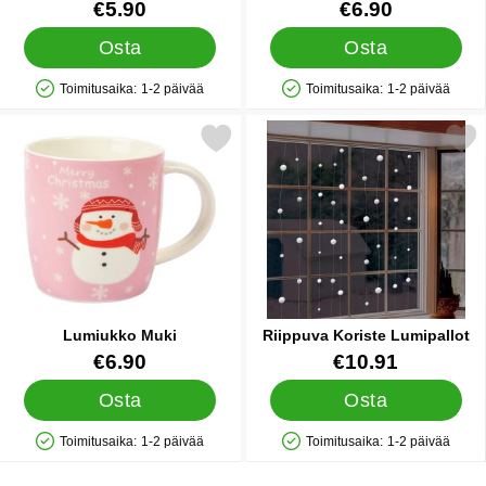
Tuote.nro 19714
Tuote.nro 26035
€5.90
€6.90
Osta
Osta
Toimitusaika:
1-2 päivää
Toimitusaika:
1-2 päivää
Saatavuus: Varastossa
Saatavuus: Varastossa
Merkitse lumiukko Muki suosikiksi
Merkitse riippuva Koriste L
Lumiukko Muki
Riippuva Koriste Lumipallot
Tuote.nro 44168
Tuote.nro 31610
€6.90
€10.91
Osta
Osta
Toimitusaika:
1-2 päivää
Toimitusaika:
1-2 päivää
Saatavuus: Varastossa
Saatavuus: Varastossa