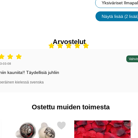
Yksiväriset Ilmapal
Näytä lisää
(2 lisää
ominaisu
Arvostelut
5 tähdet / 5,
Vahvis
irjoittaja:
3-03-08
niin kauniita!! Täydellisiä juhliin
peräinen kielessä svenska
Ostettu muiden toimesta
ot Musta suosikiksi
Merkitse silmäkarkki Pääkallo 10g suosikiksi
Merkitse romanttinen Punainen Konfetti