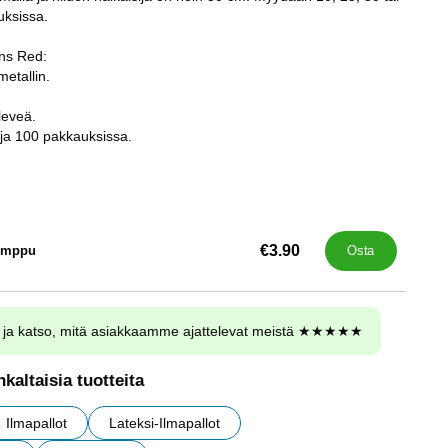
ksissa.
ons Red:
metallin.
leveä.
ja 100 pakkauksissa.
€3.90
umppu
Osta
ja katso, mitä asiakkaamme ajattelevat meistä ★★★★★
kaltaisia tuotteita
Ilmapallot
Lateksi-Ilmapallot