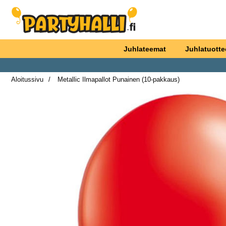
Ostoskori laajennettu Partyhallen AB
Juhlateemat
Juhlatuotte
Aloitussivu
Metallic Ilmapallot Punainen (10-pakkaus)