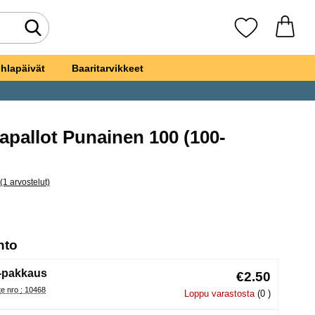
Tee haku
Suosikkini
hlapäivät
Baaritarvikkeet
mapallot Punainen 100 (100-
i
(1 arvostelut)
a kaikki arvostelut
llic Ilmapallot Punainen 100
, (Uuden valintanapin valitseminen lataa sivun
hto
-pakkaus
€2.50
Tuote nro : 10468
Loppu varastosta
(0 )