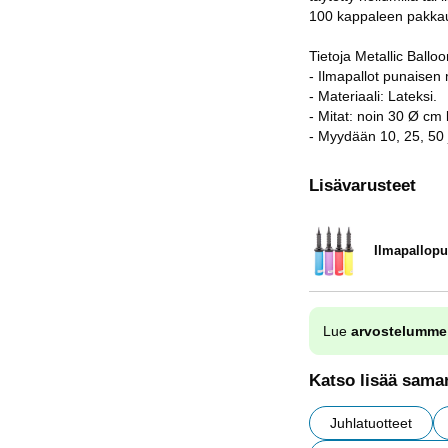
100 kappaleen pakkau
Tietoja Metallic Ballo
- Ilmapallot punaisen 
- Materiaali: Lateksi.
- Mitat: noin 30 Ø cm 
- Myydään 10, 25, 50 
Lisävarusteet
Ilmapallop
Tuote.nro 9838
Lue
arvostelumme
Katso lisää saman
Juhlatuotteet