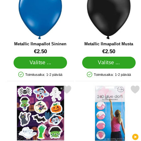
Metallic Ilmapallot Sininen
Metallic Ilmapallot Musta
Tuote.nro 10496
Tuote.nro 10476
€2.50
€2.50
Valitse ...
Valitse ...
Toimitusaika:
1-2 päivää
Toimitusaika:
1-2 päivää
Saatavuus: Varastossa
Saatavuus: Varastossa
Merkitse halloween Spooky Stickers suosikiksi
Merkitse teippipilkut Ilma