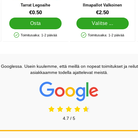
Tarrat Legoaihe
Ilmapallot Valkoinen
Tuote.nro 32750
Tuote.nro 5006
€0.50
€2.50
Osta
Valitse ...
Toimitusaika:
1-2 päivää
Toimitusaika:
1-2 päivää
Saatavuus: Varastossa
Saatavuus: Varastossa
ooglessa. Usein kuulemme, että meillä on nopeat toimitukset ja reilut
asiakkaamme todella ajattelevat meistä.
Prisjakt Arvostelu: 4.7 Tähdet
4.7 / 5