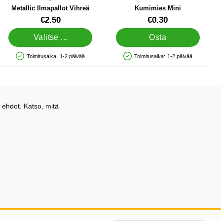
Metallic Ilmapallot Vihreä
Kumimies Mini
Tuote.nro 10464
Tuote.nro 12483
€2.50
€0.30
Valitse ...
Osta
Toimitusaika:
1-2 päivää
Toimitusaika:
1-2 päivää
Saatavuus: Varastossa
Saatavuus: Varastossa
 ehdot. Katso, mitä