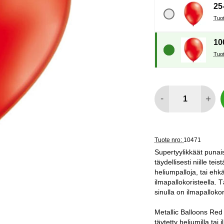
25
10
määrä
-
+
Tuote nro:
10471
Supertyylikkäät punaise
täydellisesti niille t
heliumpalloja, tai ehk
ilmapallokoristeella. T
sinulla on ilmapalloko
Metallic Balloons Red 
täytetty heliumilla tai