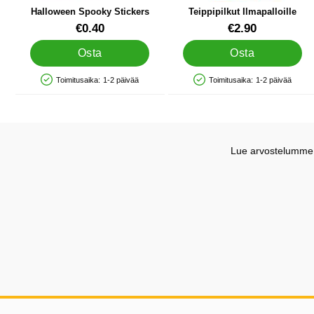
Halloween Spooky Stickers
Teippipilkut Ilmapalloille
Tuote.nro 38683
Tuote.nro 22428
€0.40
€2.90
Osta
Osta
Toimitusaika:
1-2 päivää
Toimitusaika:
1-2 päivää
Saatavuus: Varastossa
Saatavuus: Varastossa
Lue arvostelumme G