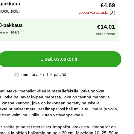
-pakkaus
€4.89
Tuote nro : 10469
Loppu varastosta
(0 )
0-pakkaus
€14.01
Tuote nro : 10471
Varastossa
Lisää ostoskoriin
Toimitusaika:
1-2 päivää
Saatavuus: Varastossa
t lateksiilmapallot viileällä metalliefektillä, jotka sopivat
eistä, jotka haluavat kylpeä meressä, joka on täynnä mahtavia
ä katsoa kattoon, joka on kokonaan peitetty hauskalla
äytä punaiset metalliset ilmapallosi heliumilla tai ilmalla ja voila,
risteet valmiina juhliin, kuten ystävänpäivään.
sisältää punaiset metalliset ilmapallot lateksista. Ilmapallot on
 ilmalla ja niiden halkaisija on noin 30 cm. Myydään 10, 25, 50 tai