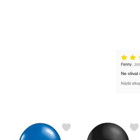
Arvostelu: 
Arvostelun k
Fanny
,
202
Ne olivat 
Näytä alku
Merkitse metallic Ilmapallot Sininen suosikiksi
Merkitse metallic Ilmapall