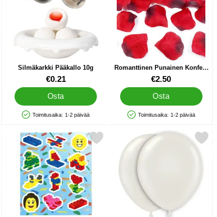
Silmäkarkki Pääkallo 10g
Romanttinen Punainen Konfetti
Ruusun Terälehti
Tuote.nro 89914
Tuote.nro 12387
€0.21
€2.50
Osta
Osta
Toimitusaika:
1-2 päivää
Toimitusaika:
1-2 päivää
Saatavuus: Varastossa
Saatavuus: Varastossa
palloille suosikiksi
Merkitse tarrat Legoaihe suosikiksi
Merkitse ilmapallot Valko