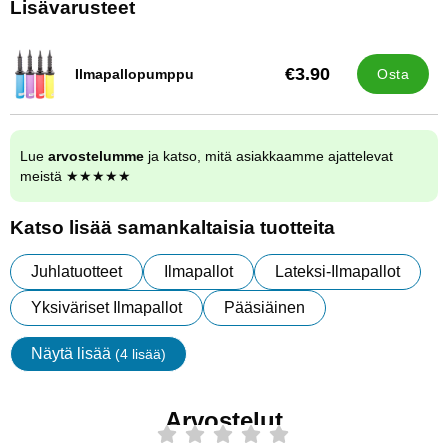
Lisävarusteet
€3.90
Ilmapallopumppu
Osta
Tuote.nro 9838
Lue
arvostelumme
ja katso, mitä asiakkaamme ajattelevat
meistä ★★★★★
Katso lisää samankaltaisia tuotteita
Juhlatuotteet
Ilmapallot
Lateksi-Ilmapallot
Yksiväriset Ilmapallot
Pääsiäinen
Näytä lisää
(4 lisää)
ominaisuudet
Arvostelut