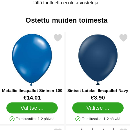
Tällä tuotteella ei ole arvosteluja
Ostettu muiden toimesta
Merkitse metallic Ilmapallot Sininen 100 suosikiksi
Merkitse siniset Lateksi Ilma
Metallic Ilmapallot Sininen 100
Siniset Lateksi Ilmapallot Navy
Tuote.nro 10499
Tuote.nro 38395
€14.01
€3.90
Valitse ...
Valitse ...
Toimitusaika:
1-2 päivää
Toimitusaika:
1-2 päivää
Saatavuus: Varastossa
Saatavuus: Varastossa