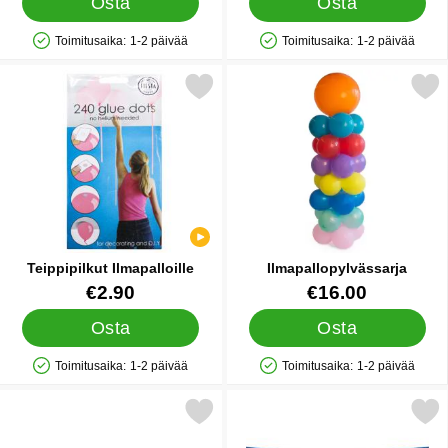
Osta
Osta
Toimitusaika:
1-2 päivää
Toimitusaika:
1-2 päivää
Saatavuus: Varastossa
Saatavuus: Varastossa
Merkitse teippipilkut Ilmapalloille suosikiksi
Merkitse ilmapallopylvä
Teippipilkut Ilmapalloille
Ilmapallopylvässarja
Tuote.nro 22428
Tuote.nro 16817
€2.90
€16.00
Osta
Osta
Toimitusaika:
1-2 päivää
Toimitusaika:
1-2 päivää
Saatavuus: Varastossa
Saatavuus: Varastossa
Merkitse pieni Lippunauha Sininen suosikiksi
Merkitse jumbo Viirinauha