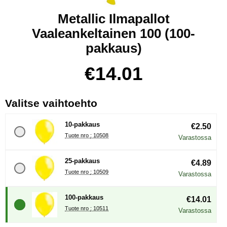
Metallic Ilmapallot
Vaaleankeltainen 100 (100-
pakkaus)
Osta tämä tuote, Metallic Ilmapallot Vaaleankeltainen 100
hinta
€14.01
, (Uuden valintanapin val
Valitse vaihtoehto
10-pakkaus
€2.50
Tuote nro : 10508
Varastossa
25-pakkaus
€4.89
Tuote nro : 10509
Varastossa
100-pakkaus
€14.01
Tuote nro : 10511
Varastossa