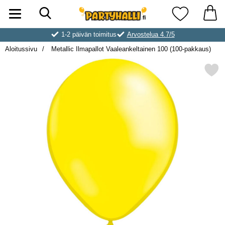
Hae
Ostoskori laajennettu Partyhallen AB
Suosikkini
1-2 päivän toimitus
Arvostelua 4.7/5
Aloitussivu
Metallic Ilmapallot Vaaleankeltainen 100 (100-pakkaus)
Merkitse metallic Ilmapallot Vaaleankelta