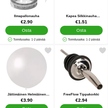
Ilmapallonauha
Kapea Silkkinauha
Sininen/Keltainen 5 m
Tuote.nro 21211
Tuote.nro 87398
€2.90
€1.51
Osta
Osta
Toimitusaika:
1-2 päivää
Toimitusaika:
1-2 päivää
Saatavuus: Varastossa
Saatavuus: Varastossa
Merkitse jättimäinen Helmiäinen Ilmapallo suosikiksi
Merkitse freeFlow Tippa
Jättimäinen Helmiäinen
FreeFlow Tippakorkki
Ilmapallo
Tuote.nro 14991
Tuote.nro 44705
€3.90
€2.94