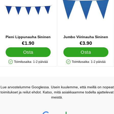
Pieni Lippunauha Sininen
Jumbo Viirinauha Sininen
Tuote.nro 34823
Tuote.nro 14699
€1.90
€3.90
Osta
Osta
Toimitusaika:
1-2 päivää
Toimitusaika:
1-2 päivää
Saatavuus: Varastossa
Saatavuus: Varastossa
Lue arvostelumme Googlessa. Usein kuulemme, että meillä on nopeat
toimitukset ja reilut ehdot. Katso, mitä asiakkaamme todella ajattelevat
meistä.
Prisjakt Arvostelu: 4.7 Tähdet