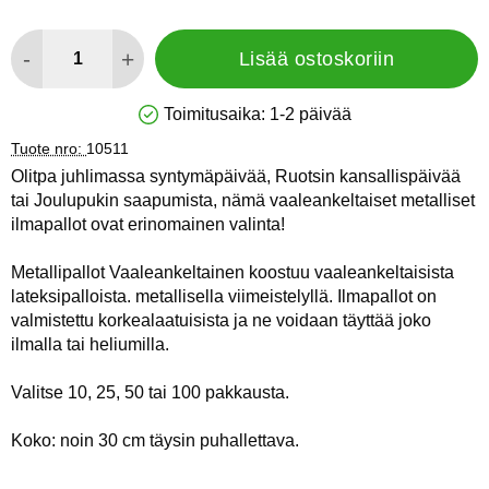
määrä
-
+
Lisää ostoskoriin
Toimitusaika:
1-2 päivää
Saatavuus: Varastossa
Tuote nro:
10511
Olitpa juhlimassa syntymäpäivää, Ruotsin kansallispäivää
tai Joulupukin saapumista, nämä vaaleankeltaiset metalliset
ilmapallot ovat erinomainen valinta!
Metallipallot Vaaleankeltainen koostuu vaaleankeltaisista
lateksipalloista. metallisella viimeistelyllä. Ilmapallot on
valmistettu korkealaatuisista ja ne voidaan täyttää joko
ilmalla tai heliumilla.
Valitse 10, 25, 50 tai 100 pakkausta.
Koko: noin 30 cm täysin puhallettava.