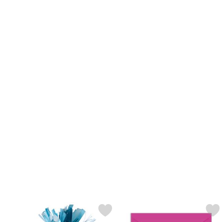
Merkitse ilmapallopaino Satiini Pastelli Blue suosikiksi
Merkitse shimmer ja Shine Glitter F