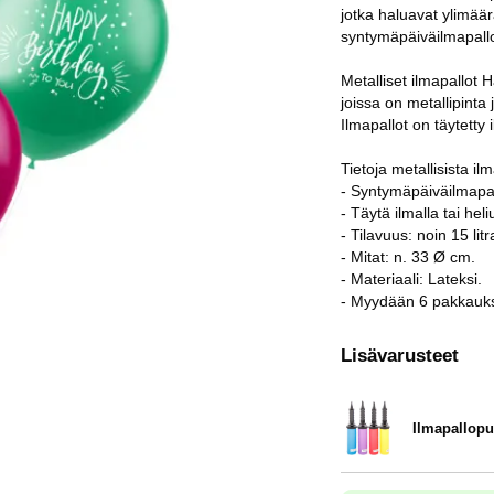
jotka haluavat ylimää
syntymäpäiväilmapallo
Metalliset ilmapallot H
joissa on metallipinta
Ilmapallot on täytetty 
Tietoja metallisista i
- Syntymäpäiväilmapal
- Täytä ilmalla tai heli
- Tilavuus: noin 15 litr
- Mitat: n. 33 Ø cm.
- Materiaali: Lateksi.
- Myydään 6 pakkauk
Lisävarusteet
Ilmapallop
Tuote.nro 9838