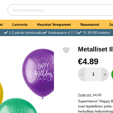
Hae
Etsi juhlatarvikkeesi
et
Leivonta
Hauskat Vempaimet
Naamiaiset
Ju
1-2 päivän toimitusaika
Asiakasarvio 4.7 / 5
Yli 30 000 tuotetta
Metalliset 
Merkitse metalliset Ilmapallot Happy Birthday to You suosikik
Osta tämä tuote, Metal
hinta
€4.89
määrä
-
+
Tuote nro:
34109
Superhienot "Happy Bir
ovat täydellinen juhla-
herkullisia heliumilmapa