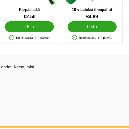
Kärpäslätkä
10 v Lateksi-ilmapallot
Tuote.nro 35341
Tuote.nro 34058
€2.50
€4.89
Osta
Osta
Toimitusaika:
1-2 päivää
Toimitusaika:
1-2 päivää
Saatavuus: Varastossa
Saatavuus: Varastossa
 ehdot. Katso, mitä