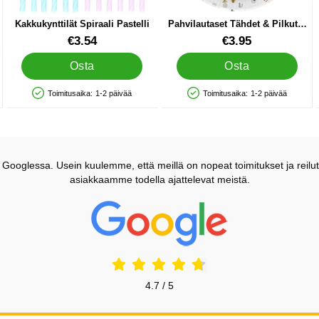
Kakkukynttilät Spiraali Pastelli
Pahvilautaset Tähdet & Pilkut 8
kpl
Tuote.nro 84021
Tuote.nro 86006
€3.54
€3.95
Osta
Osta
Toimitusaika:
1-2 päivää
Toimitusaika:
1-2 päivää
Saatavuus: Varastossa
Saatavuus: Varastossa
ooglessa. Usein kuulemme, että meillä on nopeat toimitukset ja reilut
asiakkaamme todella ajattelevat meistä.
Prisjakt Arvostelu: 4.7 Tähdet
4.7 / 5