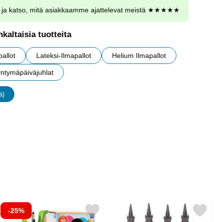
ja katso, mitä asiakkaamme ajattelevat meistä ★★★★★
kaltaisia tuotteita
allot
Lateksi-Ilmapallot
Helium Ilmapallot
ntymäpäiväjuhlat
ä)
uudet
-25%
rds 10g suosikiksi
itse heliumpullo Keskikokoinen 30 palloa (20-25 cm) suosikiksi
Merkitse ilmapallopumppu