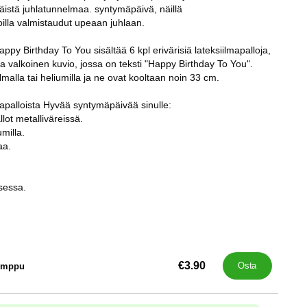
räistä juhlatunnelmaa. syntymäpäivä, näillä
illa valmistaudut upeaan juhlaan.
appy Birthday To You sisältää 6 kpl erivärisiä lateksiilmapalloja,
 ja valkoinen kuvio, jossa on teksti "Happy Birthday To You".
ilmalla tai heliumilla ja ne ovat kooltaan noin 33 cm.
lmapalloista Hyvää syntymäpäivää sinulle:
lot metalliväreissä.
umilla.
aa.
sessa.
€3.90
umppu
Osta