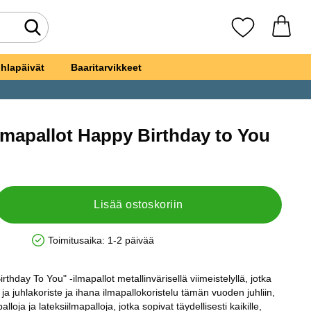
Tee haku
Suosikkini
hlapäivät
Baaritarvikkeet
Ilmapallot Happy Birthday to You
si
liset Ilmapallot Happy Birthday to You
Lisää ostoskoriin
Toimitusaika:
1-2 päivää
Saatavuus: Varastossa
thday To You" -ilmapallot metallinvärisellä viimeistelyllä, jotka
 ja juhlakoriste ja ihana ilmapallokoristelu tämän vuoden juhliin,
lloja ja lateksiilmapalloja, jotka sopivat täydellisesti kaikille,