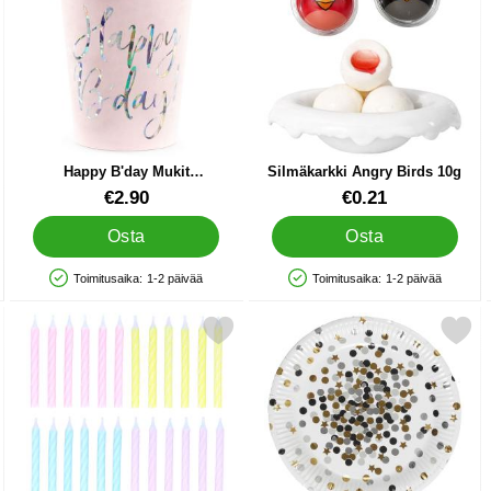
Happy B'day Mukit
Silmäkarkki Angry Birds 10g
Vaaleanpinkki
Tuote.nro 21159
Tuote.nro 89915
€2.90
€0.21
Osta
Osta
Toimitusaika:
1-2 päivää
Toimitusaika:
1-2 päivää
Saatavuus: Varastossa
Saatavuus: Varastossa
e Pink suosikiksi
Merkitse kakkukynttilät Spiraali Pastelli suosikiksi
Merkitse pahvilautaset Tähdet & P