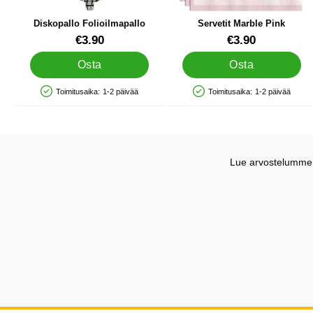
Diskopallo Folioilmapallo
Servetit Marble Pink
Tuote.nro 20436
Tuote.nro 41967
€3.90
€3.90
Osta
Osta
Toimitusaika:
1-2 päivää
Toimitusaika:
1-2 päivää
Saatavuus: Varastossa
Saatavuus: Varastossa
Lue arvostelumme G