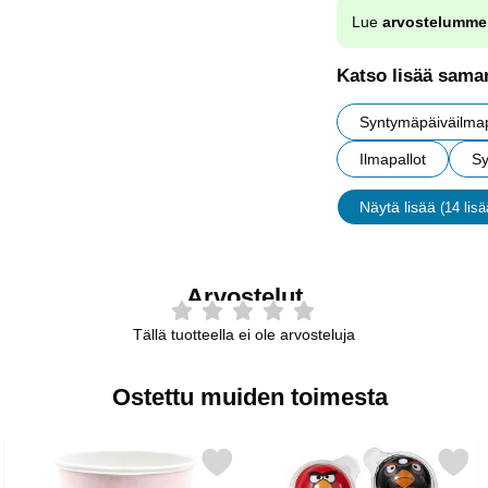
Lue
arvostelumme
Katso lisää saman
Syntymäpäiväilmap
Ilmapallot
Sy
Näytä lisää
(14 lisä
ominais
Arvostelut
Tällä tuotteella ei ole arvosteluja
Ostettu muiden toimesta
riends Kutsukortit suosikiksi
Merkitse happy B'day Mukit Vaaleanpinkki suosikiksi
Merkitse silmäkarkki Angry Bi
Merk