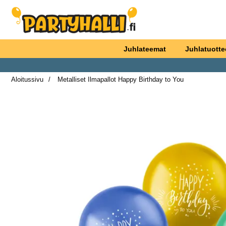
Ostoskori laajennettu Partyhallen AB
Juhlateemat
Juhlatuotte
Aloitussivu
Metalliset Ilmapallot Happy Birthday to You