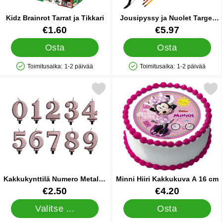
Kidz Brainrot Tarrat ja Tikkari
Jousipyssy ja Nuolet Target
Game
Tuote.nro 89463
Tuote.nro 82979
€1.60
€5.97
Osta
Osta
Toimitusaika:
1-2 päivää
Toimitusaika:
1-2 päivää
Saatavuus: Varastossa
Saatavuus: Varastossa
kitse kakkukynttilä Numero Metallic Ruusukulta 2 suosikiksi
Merkitse minni Hiiri Kakkuku
Kakkukynttilä Numero Metallic
Minni Hiiri Kakkukuva A 16 cm
Ruusukulta 2
Tuote.nro 26007
Tuote.nro 34794
€2.50
€4.20
Valitse ...
Osta