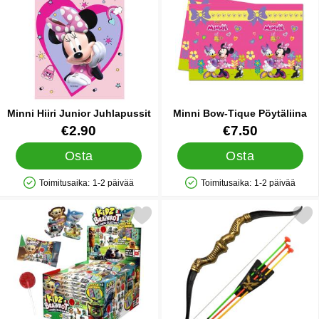
Minni Hiiri Junior Juhlapussit
Minni Bow-Tique Pöytäliina
Tuote.nro 42210
Tuote.nro 7524
€2.90
€7.50
Osta
Osta
Toimitusaika:
1-2 päivää
Toimitusaika:
1-2 päivää
Saatavuus: Varastossa
Saatavuus: Varastossa
Merkitse kidz Brainrot Tarrat ja Tikkari suosikiksi
Merkitse jousipyssy ja Nuolet