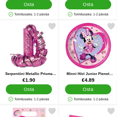
Osta
Osta
Toimitusaika:
1-2 päivää
Toimitusaika:
1-2 päivää
Saatavuus: Varastossa
Saatavuus: Varastossa
itse serpentiini Metallic Prisma Vaaleanpunainen suosikiksi
Merkitse minni Hiiri Junior Piene
Serpentiini Metallic Prisma
Minni Hiiri Junior Pienet
Vaaleanpunainen
Pahvilautaset
Tuote.nro 9763
Tuote.nro 35037
€1.90
€4.89
Osta
Osta
Toimitusaika:
1-2 päivää
Toimitusaika:
1-2 päivää
Saatavuus: Varastossa
Saatavuus: Varastossa
Merkitse minni Hiiri Junior Juhlapussit suosikiksi
Merkitse minni Bow-Tique P