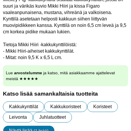
suuri ja värikäs kuvio Mikki Hiiri ja kissa Figaro
vaaleanpunaisena, mustana, vihreänä ja valkoisena.
Kynttilä asetetaan helposti kakkuun siihen liittyvän
muovipidikkeen kanssa. Kynttilä on noin 6,5 cm leveä ja 9,5
cm korkea pidike mukaan lukien.
Tietoja Mikki Hiiri -kakkukynttilöistä:
- Mikki Hiiri-aiheiset kakkukynttilät.
- Mitat: noin 9,5 K x 6,5 L cm.
Lue
arvostelumme
ja katso, mitä asiakkaamme ajattelevat
meistä ★★★★★
Katso lisää samankaltaisia tuotteita
Kakkukynttilät
Kakkukoristeet
Koristeet
Leivonta
Juhlatuotteet
Näytä lisää
(1 lisää)