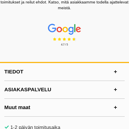
toimitukset ja reilut ehdot. Katso, mitä asiakkaamme todella ajattelevat
meistä.
Prisjakt Arvostelu: 4.7 Tähdet
4.7 / 5
Alatunnisteen sisältö Sekalaista tietoa ja l
TIEDOT
ASIAKASPALVELU
Muut maat
1-2 päivän toimitusaika