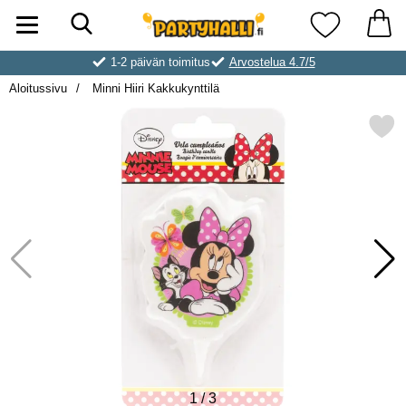
Hae
Ostoskori laajennettu Partyhallen AB
Suosikkini
1-2 päivän toimitus
Arvostelua 4.7/5
Aloitussivu
Minni Hiiri Kakkukynttilä
Merkitse minni Hiiri Kakku
1
/
3