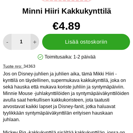
Minni Hiiri Kakkukynttilä
Osta tämä tuote, Minni Hiiri Kakkukynttilä
hinta
€4.89
määrä
-
+
Lisää ostoskoriin
Toimitusaika:
1-2 päivää
Saatavuus: Varastossa
Tuote nro:
34363
Jos on Disney-juhlien ja juhlien aika, tämä Mikki Hiiri -
kynttilä on täydellinen, supermukava kakkukynttilä, joka on
sekä hauska että mukava koriste juhliin ja syntymäpäiviin.
Minnie Mouse -juhlakynttilöiden ja syntymäpäiväkynttilöiden
avulla saat herkullisen kakkukoristeen, jota taatusti
arvostavat kaikki lapset ja Disney-fanit, jotka haluavat
tyylikkään syntymäpäiväkynttilän erityisen hauskaan
juhlaan.
Mickey Pig -kakkukynttilä sisältää kakkukynttilän, jossa on