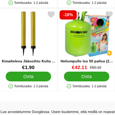
Toimitusaika:
1-2 päivää
Toimitusaika:
1-2 päivää
Saatavuus: Varastossa
Saatavuus: Varastossa
-16%
erkitse kimalteleva Jääsoihtu Kulta 2-pakkaus suosikiksi
Merkitse heliumpullo Iso 50 pal
Kimalteleva Jääsoihtu Kulta 2-
Heliumpullo Iso 50 palloa (20-
pakkaus
25 cm)
Tuote.nro 40135
Tuote.nro 13480
uusi hinta
€1.90
€42.11
vanha hinta
€50.10
Osta
Osta
Toimitusaika:
1-2 päivää
Toimitusaika:
1-2 päivää
Saatavuus: Varastossa
Saatavuus: Varastossa
Lue arvostelumme Googlessa. Usein kuulemme, että meillä on nopeat