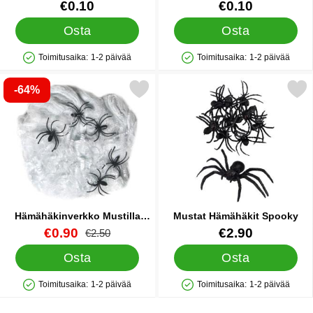
Tuote.nro 90130
Tuote.nro 90137
€0.10
€0.10
Osta
Osta
Toimitusaika:
1-2 päivää
Toimitusaika:
1-2 päivää
Saatavuus: Varastossa
Saatavuus: Varastossa
-64%
itse hämähäkinverkko Mustilla Hämähäkeillä 40g suosikiksi
Merkitse mustat Hämähäki
Hämähäkinverkko Mustilla
Mustat Hämähäkit Spooky
Hämähäkeillä 40g
Tuote.nro 38697
uusi hinta
Tuote.nro 18991
€0.90
€2.90
vanha hinta
€2.50
Osta
Osta
Toimitusaika:
1-2 päivää
Toimitusaika:
1-2 päivää
Saatavuus: Varastossa
Saatavuus: Varastossa