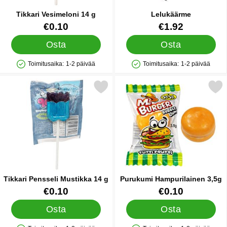
Tikkari Vesimeloni 14 g
Lelukäärme
Tuote.nro 90290
Tuote.nro 6481
€0.10
€1.92
Osta
Osta
Toimitusaika:
1-2 päivää
Toimitusaika:
1-2 päivää
Saatavuus: Varastossa
Saatavuus: Varastossa
Merkitse tikkari Pensseli Mustikka 14 g suosikiksi
Merkitse purukumi Hampurila
Tikkari Pensseli Mustikka 14 g
Purukumi Hampurilainen 3,5g
Tuote.nro 90297
Tuote.nro 89919
€0.10
€0.10
Osta
Osta