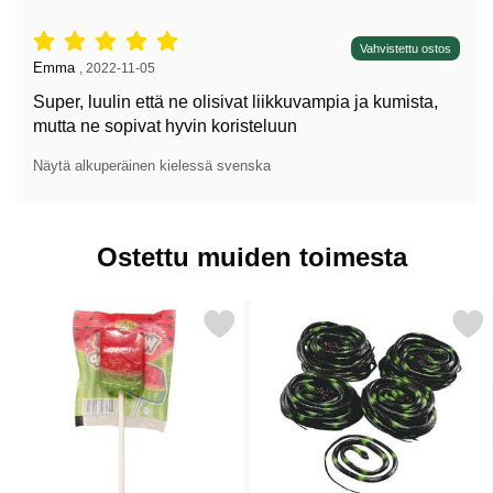
Arvostelu: 5 tähdet / 5,
Vahvistettu ostos
Arvostelun kirjoittaja:
Emma
,
2022-11-05
Super, luulin että ne olisivat liikkuvampia ja kumista,
mutta ne sopivat hyvin koristeluun
Näytä alkuperäinen kielessä svenska
Ostettu muiden toimesta
Merkitse tikkari Vesimeloni 14 g suosikiksi
Merkitse lelukäärm