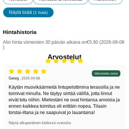
Näytä lisää
(1 lisää)
ominaisuudet
Hintahistoria
Alin hinta viimeisten 30 päivän aikana on€5.90 (2026-08-08
)
Arvostelut
Arvostelu: 5 tähdet / 5,
Vahvistettu ostos
Arvostelun kirjoittaja:
Georg
,
2025-04-08
Käytän muovikäärmeitä lintupelottimina terassilla ja ne
toimivat minulla. Ne täytyy siirtää välillä, jotta linnut
eivät totu niihin. Mielestäni ne ovat hintansa arvoisia ja
ennen kaikkea toimitus oli erittäin nopea. Tilasin
torstai-iltana ja ne saapuivat jo lauantaina!
Näytä alkuperäinen kielessä svenska