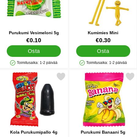
Purukumi Vesimeloni 5g
Kumimies Mini
Tuote.nro 90128
Tuote.nro 12483
€0.10
€0.30
Osta
Osta
Toimitusaika:
1-2 päivää
Toimitusaika:
1-2 päivää
Saatavuus: Varastossa
Saatavuus: Varastossa
Merkitse kola Purukumipallo 4g suosikiksi
Merkitse purukumi Bana
Kola Purukumipallo 4g
Purukumi Banaani 5g