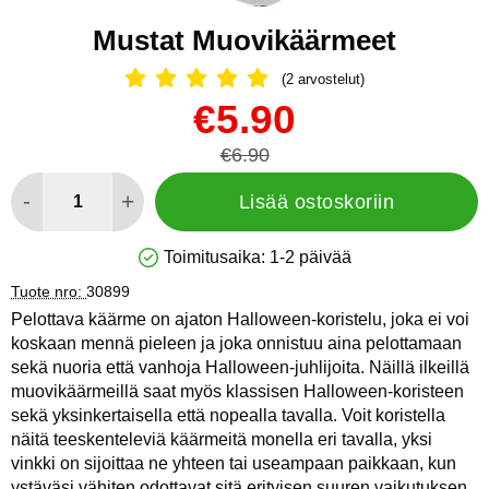
Mustat Muovikäärmeet
(2 arvostelut)
Arvostelu: 5 Tähdet, Ohita kaikki arv
Osta tämä tuote, Mustat Muovikäärmeet
uusi hinta
€5.90
vanha hinta
€6.90
määrä
-
+
Lisää ostoskoriin
Toimitusaika:
1-2 päivää
Saatavuus: Varastossa
Tuote nro:
30899
Pelottava käärme on ajaton Halloween-koristelu, joka ei voi
koskaan mennä pieleen ja joka onnistuu aina pelottamaan
sekä nuoria että vanhoja Halloween-juhlijoita. Näillä ilkeillä
muovikäärmeillä saat myös klassisen Halloween-koristeen
sekä yksinkertaisella että nopealla tavalla. Voit koristella
näitä teeskenteleviä käärmeitä monella eri tavalla, yksi
vinkki on sijoittaa ne yhteen tai useampaan paikkaan, kun
ystäväsi vähiten odottavat sitä erityisen suuren vaikutuksen