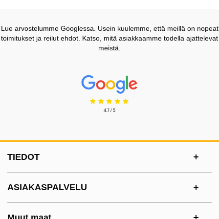
Lue arvostelumme Googlessa. Usein kuulemme, että meillä on nopeat
toimitukset ja reilut ehdot. Katso, mitä asiakkaamme todella ajattelevat
meistä.
Prisjakt Arvostelu: 4.7 Tähdet
4.7 / 5
Alatunnisteen sisältö Sekalaista tietoa ja l
TIEDOT
ASIAKASPALVELU
Muut maat