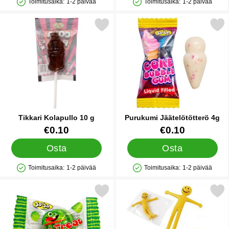
Toimitusaika:
1-2 päivää
Toimitusaika:
1-2 päivää
Saatavuus: Varastossa
Saatavuus: Varastossa
Merkitse tikkari Kolapullo 10 g suosikiksi
Merkitse purukumi Jäätelöt
Tikkari Kolapullo 10 g
Purukumi Jäätelötötterö 4g
Tuote.nro 90288
Tuote.nro 90132
€0.10
€0.10
Osta
Osta
Toimitusaika:
1-2 päivää
Toimitusaika:
1-2 päivää
Saatavuus: Varastossa
Saatavuus: Varastossa
Merkitse purukumi Vesimeloni 5g suosikiksi
Merkitse kumimies Mi