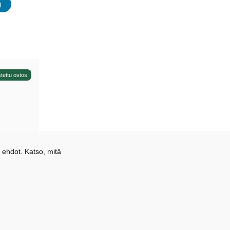
)
udet
tettu ostos
 ehdot. Katso, mitä