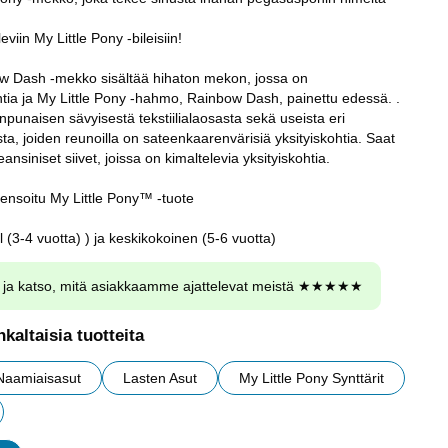
eviin My Little Pony -bileisiin!
ow Dash -mekko sisältää hihaton mekon, jossa on
htia ja My Little Pony -hahmo, Rainbow Dash, painettu edessä. .
unaisen sävyisestä tekstiilialaosasta sekä useista eri
ista, joiden reunoilla on sateenkaarenvärisiä yksityiskohtia. Saat
ansiniset siivet, joissa on kimaltelevia yksityiskohtia.
isensoitu My Little Pony™ -tuote
(3-4 vuotta) ) ja keskikokoinen (5-6 vuotta)
ja katso, mitä asiakkaamme ajattelevat meistä ★★★★★
kaltaisia tuotteita
Naamiaisasut
Lasten Asut
My Little Pony Synttärit