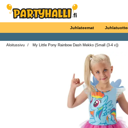
Ostoskori laajennettu Partyhallen AB
Juhlateemat
Juhlatuotte
Aloitussivu
My Little Pony Rainbow Dash Mekko (Small (3-4 v))