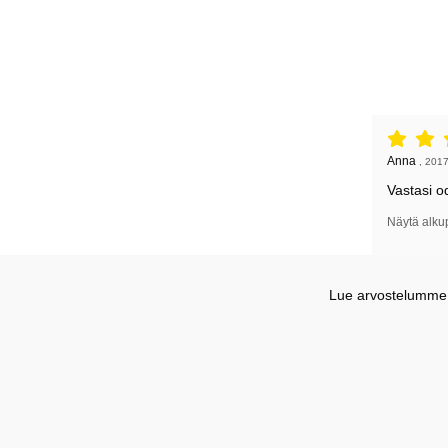
Arvostelu: 
Arvostelun k
Anna
,
2017
Vastasi o
Näytä alku
Lue arvostelumme G