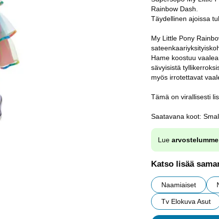
Rainbow Dash.
Täydellinen ajoissa tul
My Little Pony Rainb
sateenkaariyksityisko
Hame koostuu vaaleanp
sävyisistä tyllikerroks
myös irrotettavat vaale
Tämä on virallisesti l
Saatavana koot: Small 
Lue
arvostelumme
Katso lisää saman
Naamiaiset
Tv Elokuva Asut