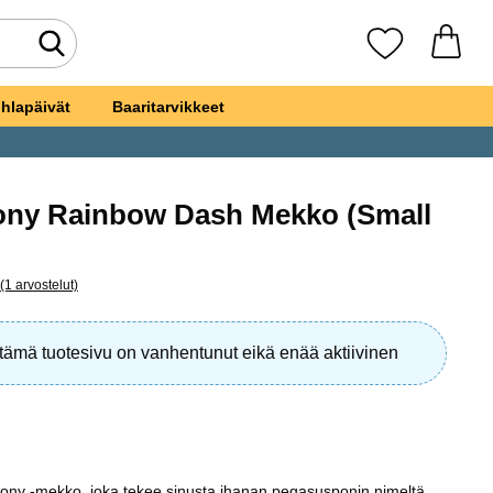
Tee haku
Suosikkini
hlapäivät
Baaritarvikkeet
Pony Rainbow Dash Mekko (Small
ikiksi
(1 arvostelut)
a kaikki arvostelut
i tämä tuotesivu on vanhentunut eikä enää aktiivinen
Pony -mekko, joka tekee sinusta ihanan pegasusponin nimeltä