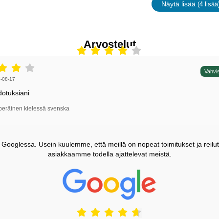
Näytä lisää
(4 lisää
ominaisu
Arvostelut
4 tähdet / 5,
Vahvis
irjoittaja:
-08-17
dotuksiani
peräinen kielessä svenska
ooglessa. Usein kuulemme, että meillä on nopeat toimitukset ja reilut
asiakkaamme todella ajattelevat meistä.
Prisjakt Arvostelu: 4.7 Tähdet