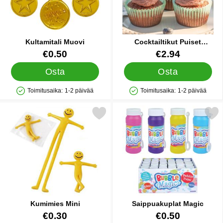
Kultamitali Muovi
Cocktailtikut Puiset
Päivänkakkarat 10 kpl
Tuote.nro 12482
Tuote.nro 45178
€0.50
€2.94
Osta
Osta
Toimitusaika:
1-2 päivää
Toimitusaika:
1-2 päivää
Saatavuus: Varastossa
Saatavuus: Varastossa
Merkitse kumimies Mini suosikiksi
Merkitse saippuakuplat 
Kumimies Mini
Saippuakuplat Magic
Tuote.nro 12483
Tuote.nro 12437
€0.30
€0.50