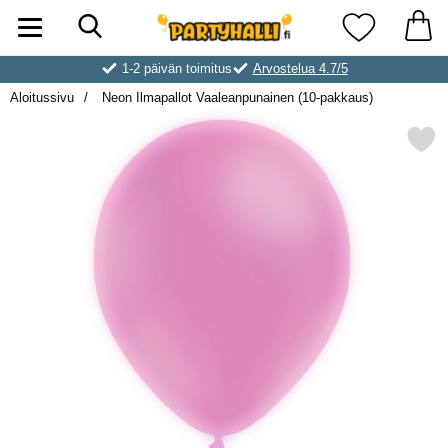
Hae
Ostoskori laajennettu Partyhallen AB
Suosikkini
1-2 päivän toimitus
Arvostelua 4.7/5
Aloitussivu
Neon Ilmapallot Vaaleanpunainen (10-pakkaus)
Merkitse neon Ilmapallot Vaaleanpuna