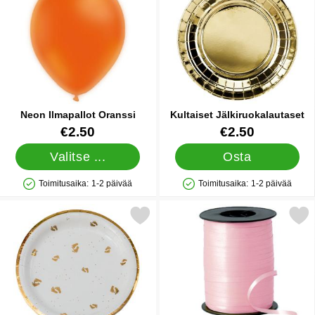
Neon Ilmapallot Oranssi
Kultaiset Jälkiruokalautaset
Tuote.nro 10460
Tuote.nro 20467
€2.50
€2.50
Valitse ...
Osta
Toimitusaika:
1-2 päivää
Toimitusaika:
1-2 päivää
Saatavuus: Varastossa
Saatavuus: Varastossa
Merkitse pahvilautaset Vauvan Jalat suosikiksi
Merkitse ilmapallonauha Vaa