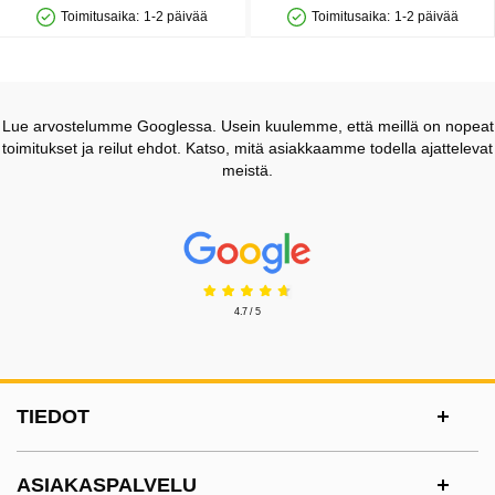
Toimitusaika:
1-2 päivää
Toimitusaika:
1-2 päivää
Saatavuus: Varastossa
Saatavuus: Varastossa
Lue arvostelumme Googlessa. Usein kuulemme, että meillä on nopeat
toimitukset ja reilut ehdot. Katso, mitä asiakkaamme todella ajattelevat
meistä.
Prisjakt Arvostelu: 4.7 Tähdet
4.7 / 5
Alatunnisteen sisältö Sekalaista tietoa ja l
TIEDOT
ASIAKASPALVELU