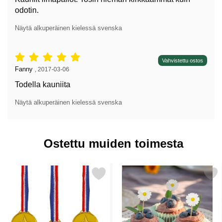
odotin.
Näytä alkuperäinen kielessä svenska
Arvostelu: 5 tähdet / 5,
Vahvistettu ostos
Arvostelun kirjoittaja:
Fanny
,
2017-03-06
Todella kauniita
Näytä alkuperäinen kielessä svenska
Ostettu muiden toimesta
Merkitse kultamitali Muovi suosikiksi
Merkitse cocktailtikut Puiset Päiv