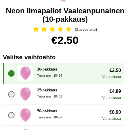
Neon Ilmapallot Vaaleanpunainen
(10-pakkaus)
(3 arvostelut)
Arvostelu: 5 Tähdet, Ohita kaikki arv
Osta tämä tuote, Neon Ilmapallot Vaaleanpunainen
hinta
€2.50
, (Uuden valintanapin val
Valitse vaihtoehto
10-pakkaus
€2.50
Tuote nro : 10484
Varastossa
25-pakkaus
€4.89
Tuote nro : 10485
Varastossa
50-pakkaus
€8.90
Tuote nro : 10486
Varastossa