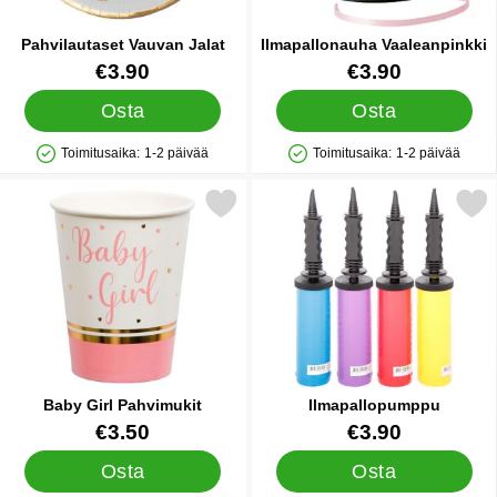
Pahvilautaset Vauvan Jalat
Ilmapallonauha Vaaleanpinkki
Tuote.nro 25303
Tuote.nro 12726
€3.90
€3.90
Osta
Osta
Toimitusaika:
1-2 päivää
Toimitusaika:
1-2 päivää
Saatavuus: Varastossa
Saatavuus: Varastossa
Merkitse baby Girl Pahvimukit suosikiksi
Merkitse ilmapallopu
Baby Girl Pahvimukit
Ilmapallopumppu
Tuote.nro 41373
Tuote.nro 9838
€3.50
€3.90
Osta
Osta