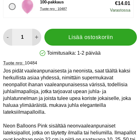
100-pakkaus
€14.01
Tuote nro : 10487
Varastossa
määrä
-
+
Lisää ostoskoriin
Toimitusaika:
1-2 päivää
Saatavuus: Varastossa
Tuote nro:
10484
Jos pidät vaaleanpunaisesta ja neonista, saat täältä kaksi
herkullista asiaa yhdessä, nimittäin supermukavat
neonpallot ihanan vaaleanpunaisessa värissä, todellisia
juhlailmapalloja, jotka tarjoavat upean juhla- ja
juhlatunnelman ja joista tulee upea koriste jokaiselle, joka
haluaa ylimääräistä. mukava juhla eleganteilla
lateksiilmapalloilla.
Neon Balloons Pink sisältää neonvaaleanpunaiset
lateksipallot, jotka on täytetty ilmalla tai heliumilla. Ilmapallot
ovat kooltaan noin 32 cm ja niitä on saatavana 10, 25, 50 tai