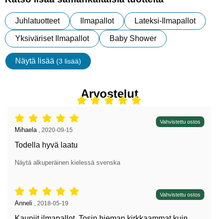
Juhlatuotteet
Ilmapallot
Lateksi-Ilmapallot
Yksiväriset Ilmapallot
Baby Shower
Näytä lisää
(3 lisää)
ominaisuudet
Arvostelut
Arvostelu: 5 tähdet / 5,
Vahvistettu ostos
Arvostelun kirjoittaja:
Mihaela
,
2020-09-15
Todella hyvä laatu
Näytä alkuperäinen kielessä svenska
Arvostelu: 5 tähdet / 5,
Vahvistettu ostos
Arvostelun kirjoittaja:
Anneli
,
2018-05-19
Kauniit ilmapallot. Tosin hieman kirkkaammat kuin