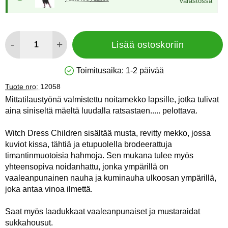
Varastossa
määrä
-
+
Lisää ostoskoriin
Toimitusaika:
1-2 päivää
Saatavuus: Varastossa
Tuote nro:
12058
Mittatilaustyönä valmistettu noitamekko lapsille, jotka tulivat
aina siniseltä mäeltä luudalla ratsastaen..... pelottava.
Witch Dress Children sisältää musta, revitty mekko, jossa
kuviot kissa, tähtiä ja etupuolella brodeerattuja
timantinmuotoisia hahmoja. Sen mukana tulee myös
yhteensopiva noidanhattu, jonka ympärillä on
vaaleanpunainen nauha ja kuminauha ulkoosan ympärillä,
joka antaa vinoa ilmettä.
Saat myös laadukkaat vaaleanpunaiset ja mustaraidat
sukkahousut.