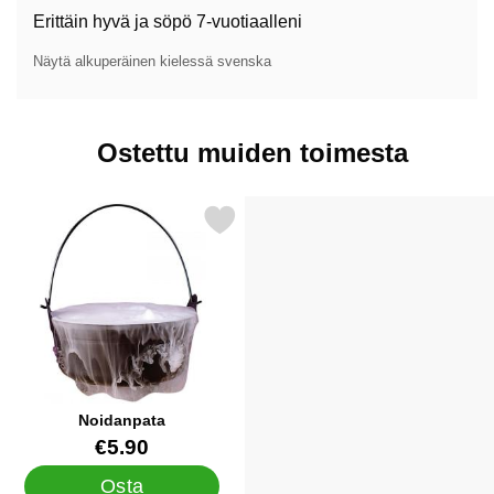
Erittäin hyvä ja söpö 7-vuotiaalleni
Näytä alkuperäinen kielessä svenska
Ostettu muiden toimesta
Merkitse noidanpata suosikiksi
Noidanpata
Tuote.nro 5118
€5.90
Osta