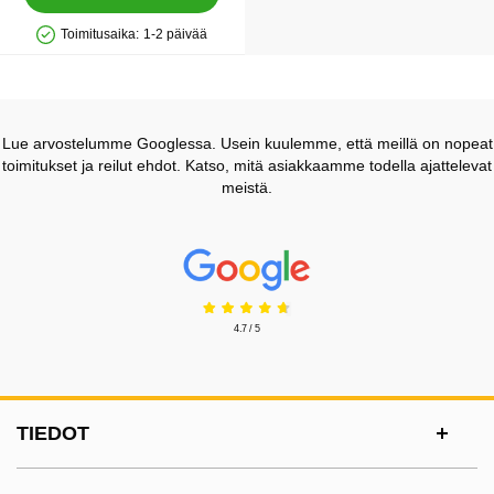
Toimitusaika:
1-2 päivää
Saatavuus: Varastossa
Lue arvostelumme Googlessa. Usein kuulemme, että meillä on nopeat
toimitukset ja reilut ehdot. Katso, mitä asiakkaamme todella ajattelevat
meistä.
Prisjakt Arvostelu: 4.7 Tähdet
4.7 / 5
Alatunnisteen sisältö Sekalaista tietoa ja l
TIEDOT