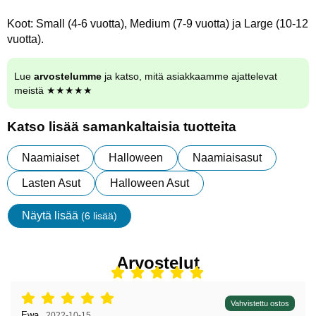
Koot: Small (4-6 vuotta), Medium (7-9 vuotta) ja Large (10-12
vuotta).
Lue
arvostelumme
ja katso, mitä asiakkaamme ajattelevat
meistä ★★★★★
Katso lisää samankaltaisia tuotteita
Naamiaiset
Halloween
Naamiaisasut
Lasten Asut
Halloween Asut
Näytä lisää
(6 lisää)
ominaisuudet
Arvostelut
Arvostelu: 5 tähdet / 5,
Vahvistettu ostos
Arvostelun kirjoittaja:
Ewa
,
2022-10-15