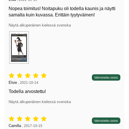
Nopea toimitus! Noitapuku oli todella kaunis ja näytti
samalta kuin kuvassa. Erittäin tyytyväinen!
Näytä alkuperäinen kielessä svenska
Arvostelu: 5 tähdet / 5,
Vahvistettu ostos
Arvostelun kirjoittaja:
Elsie
,
2021-10-14
Todella arvostettu!
Näytä alkuperäinen kielessä svenska
Arvostelu: 5 tähdet / 5,
Vahvistettu ostos
Arvostelun kirjoittaja:
Camilla
,
2017-10-15