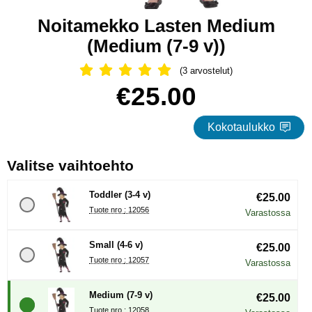
Noitamekko Lasten Medium
(Medium (7-9 v))
(3 arvostelut)
Arvostelu: 5 Tähdet, Ohita kaikki arv
Osta tämä tuote, Noitamekko Lasten Medium
hinta
€25.00
Kokotaulukko
, (Uuden valintanapin val
Valitse vaihtoehto
Toddler (3-4 v)
€25.00
Tuote nro : 12056
Varastossa
Small (4-6 v)
€25.00
Tuote nro : 12057
Varastossa
Medium (7-9 v)
€25.00
Tuote nro : 12058