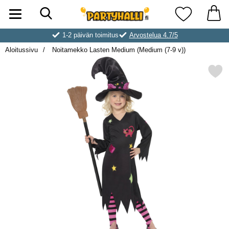
Hae
Ostoskori laajennettu Partyhallen AB
Suosikkini
1-2 päivän toimitus
Arvostelua 4.7/5
Aloitussivu
Noitamekko Lasten Medium (Medium (7-9 v))
Merkitse noitamekko Lasten Medium 