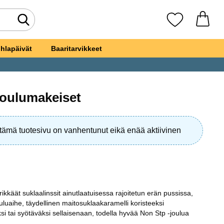
Tee haku
Suosikkini
hlapäivät
Baaritarvikkeet
oulumakeiset
i tämä tuotesivu on vanhentunut eikä enää aktiivinen
ikkäät suklaalinssit ainutlaatuisessa rajoitetun erän pussissa,
luaihe, täydellinen maitosuklaakaramelli koristeeksi
si tai syötäväksi sellaisenaan, todella hyvää Non Stp -joulua