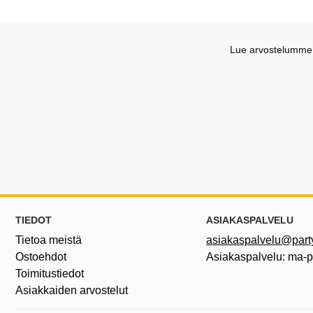
Lue arvostelumme G
Alatunnisteen sisältö Sekalaista tietoa ja l
TIEDOT
ASIAKASPALVELU
Tietoa meistä
asiakaspalvelu@partyh
Ostoehdot
Asiakaspalvelu: ma-
Toimitustiedot
Asiakkaiden arvostelut