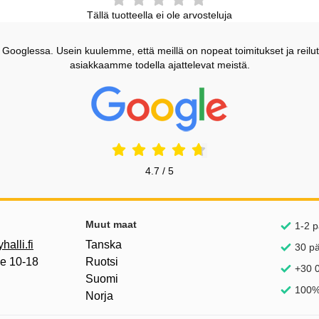
Tällä tuotteella ei ole arvosteluja
ooglessa. Usein kuulemme, että meillä on nopeat toimitukset ja reilut
asiakkaamme todella ajattelevat meistä.
Prisjakt Arvostelu: 4.7 Tähdet
4.7 / 5
inkkejä
Muut maat
1-2 p
alli.fi
Tanska
30 p
pe 10-18
Ruotsi
+30 0
Suomi
100%
Norja