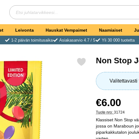
Hae
Etsi juhlatarvikkeesi
et
Leivonta
Hauskat Vempaimet
Naamiaiset
Ju
1-2 päivän toimitusaika
Asiakasarvio 4.7 / 5
Yli 30 000 tuotetta
Non Stop J
Merkitse non Stop Joulumakeiset suosikiksi
Valitettavast
hinta
€6.00
Tuote nro:
31724
Klassiset Non Stop vär
jossa on Maraboun jou
piparkakkutalon jouluk
varten.