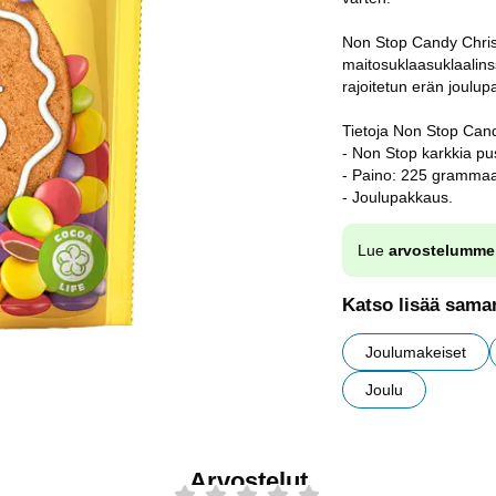
Non Stop Candy Chris
maitosuklaasuklaalinss
rajoitetun erän joulu
Tietoja Non Stop Cand
- Non Stop karkkia pu
- Paino: 225 gramma
- Joulupakkaus.
Lue
arvostelumme
Katso lisää saman
Joulumakeiset
Joulu
Arvostelut