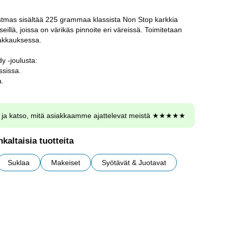
tmas sisältää 225 grammaa klassista Non Stop karkkia
eillä, joissa on värikäs pinnoite eri väreissä. Toimitetaan
pakkauksessa.
y -joulusta:
ssissa.
a.
ja katso, mitä asiakkaamme ajattelevat meistä ★★★★★
kaltaisia tuotteita
Suklaa
Makeiset
Syötävät & Juotavat