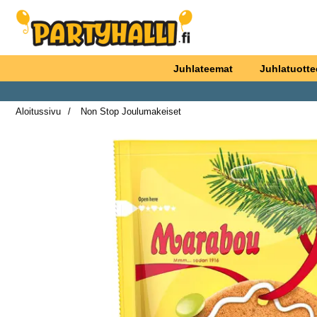
Ostoskori laajennettu Partyhallen AB
Juhlateemat
Juhlatuotte
Aloitussivu
Non Stop Joulumakeiset