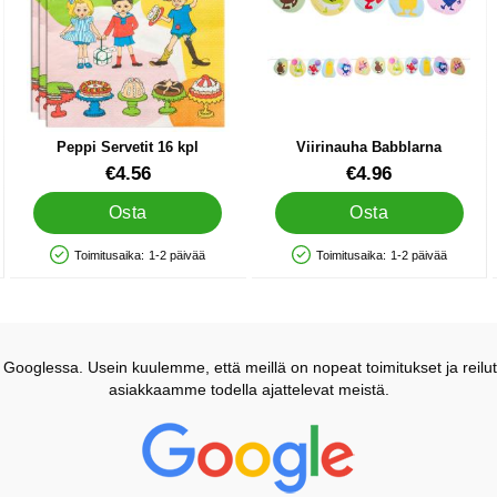
Peppi Servetit 16 kpl
Viirinauha Babblarna
Tuote.nro 45253
Tuote.nro 45343
€4.56
€4.96
Osta
Osta
Toimitusaika:
1-2 päivää
Toimitusaika:
1-2 päivää
Saatavuus: Varastossa
Saatavuus: Varastossa
ooglessa. Usein kuulemme, että meillä on nopeat toimitukset ja reilut
asiakkaamme todella ajattelevat meistä.
Prisjakt Arvostelu: 4.7 Tähdet