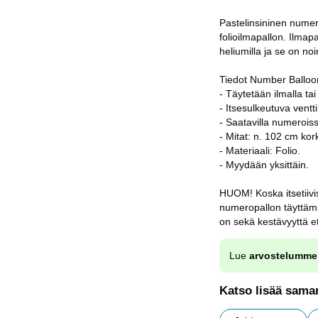
Pastelinsininen numer
folioilmapallon. Ilmapa
heliumilla ja se on no
Tiedot Number Balloon
- Täytetään ilmalla tai
- Itsesulkeutuva venttii
- Saatavilla numerois
- Mitat: n. 102 cm kor
- Materiaali: Folio.
- Myydään yksittäin.
HUOM! Koska itsetiivi
numeropallon täyttämi
on sekä kestävyyttä ett
Lue
arvostelumme
Katso lisää saman