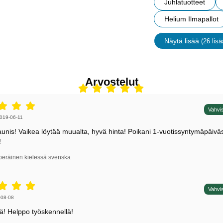
Juhlatuotteet
Helium Ilmapallot
Näytä lisää
(26 lisä
ominais
Arvostelut
5 tähdet / 5,
Vahvis
irjoittaja:
019-06-11
aunis! Vaikea löytää muualta, hyvä hinta! Poikani 1-vuotissyntymäpäiväs
!
peräinen kielessä svenska
5 tähdet / 5,
Vahvis
irjoittaja:
-08-08
tä! Helppo työskennellä!