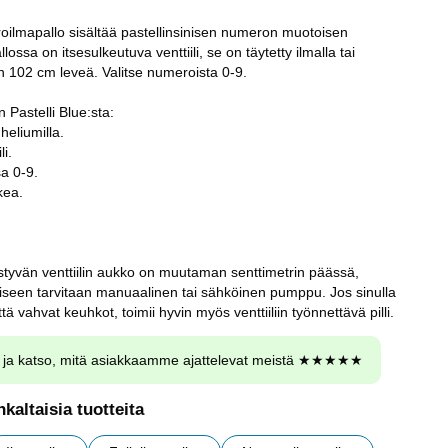
oilmapallo sisältää pastellinsinisen numeron muotoisen
llossa on itsesulkeutuva venttiili, se on täytetty ilmalla tai
in 102 cm leveä. Valitse numeroista 0-9.
 Pastelli Blue:sta:
 heliumilla.
li.
sa 0-9.
kea.
styvän venttiilin aukko on muutaman senttimetrin päässä,
seen tarvitaan manuaalinen tai sähköinen pumppu. Jos sinulla
ä vahvat keuhkot, toimii hyvin myös venttiiliin työnnettävä pilli.
ja katso, mitä asiakkaamme ajattelevat meistä ★★★★★
kaltaisia tuotteita