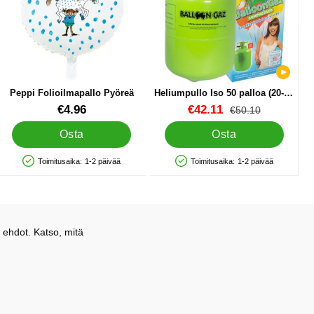
Peppi Folioilmapallo Pyöreä
Heliumpullo Iso 50 palloa (20-25
cm)
Tuote.nro 85131
Tuote.nro 13480
uusi hinta
€4.96
€42.11
vanha hinta
€50.10
Osta
Osta
Toimitusaika:
1-2 päivää
Toimitusaika:
1-2 päivää
Saatavuus: Varastossa
Saatavuus: Varastossa
 ehdot. Katso, mitä