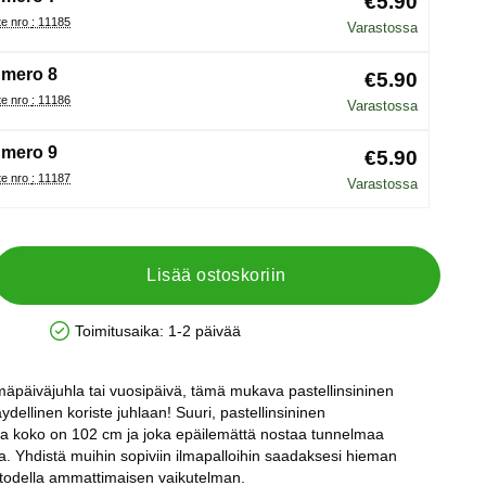
€5.90
Tuote nro : 11185
Varastossa
mero 8
€5.90
Tuote nro : 11186
Varastossa
mero 9
€5.90
Tuote nro : 11187
Varastossa
Lisää ostoskoriin
Toimitusaika:
1-2 päivää
Saatavuus: Varastossa
äpäiväjuhla tai vuosipäivä, tämä mukava pastellinsininen
dellinen koriste juhlaan! Suuri, pastellinsininen
ka koko on 102 cm ja joka epäilemättä nostaa tunnelmaa
ssa. Yhdistä muihin sopiviin ilmapalloihin saadaksesi hieman
a todella ammattimaisen vaikutelman.