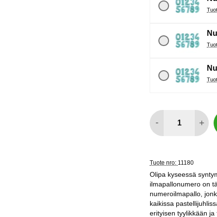
Nu
Nu
määrä
-
+
Tuote nro:
11180
Olipa kyseessä syntym
ilmapallonumero on täy
numeroilmapallo, jon
kaikissa pastellijuhli
erityisen tyylikkään j