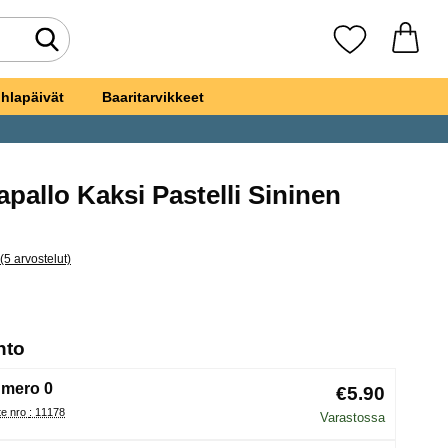
Tee haku
Suosikkini
hlapäivät
Baaritarvikkeet
allo Kaksi Pastelli Sininen
kiksi
(5 arvostelut)
a kaikki arvostelut
roilmapallo Kaksi Pastelli Sininen
, (Uuden valintanapin valitseminen lataa sivun
hto
mero 0
€5.90
Tuote nro : 11178
Varastossa