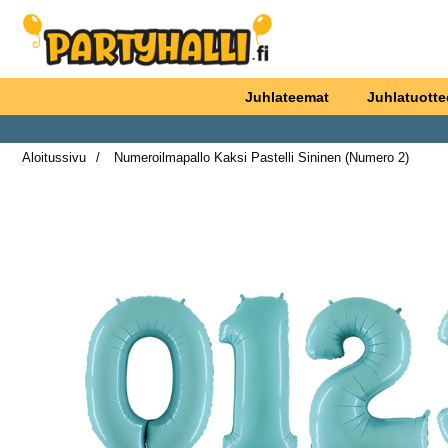
Ostoskori laajennettu Partyhallen AB
Juhlateemat
Juhlatuotte
Aloitussivu
Numeroilmapallo Kaksi Pastelli Sininen (Numero 2)