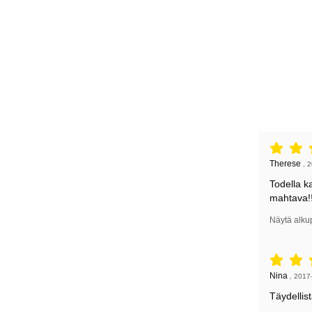
Arvostelu: 
Arvostelun k
Therese
,
2
Todella k
mahtava!
Näytä alku
Arvostelu: 
Arvostelun k
Nina
,
2017
Täydellis