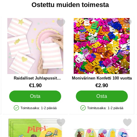
Ostettu muiden toimesta
ic Ruusukulta Tähti suosikiksi
Merkitse raidalliset Juhlapussit Vaaleanpunainen suosikiksi
Merkitse monivärinen Konfetti 1
Raidalliset Juhlapussit
Monivärinen Konfetti 100 vuotta
Vaaleanpunainen
Tuote.nro 25930
Tuote.nro 41071
€1.90
€2.90
Osta
Osta
Toimitusaika:
1-2 päivää
Toimitusaika:
1-2 päivää
Saatavuus: Varastossa
Saatavuus: Varastossa
lmapallot Mix suosikiksi
Merkitse peppi Servetit 16 kpl suosikiksi
Merkitse viirinauha Babbl