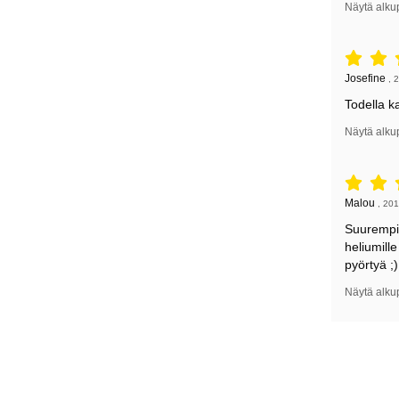
Näytä alku
Arvostelu: 
Arvostelun k
Josefine
,
2
Todella ka
Näytä alku
Arvostelu: 
Arvostelun k
Malou
,
201
Suurempi k
heliumille
pyörtyä ;)
Näytä alku