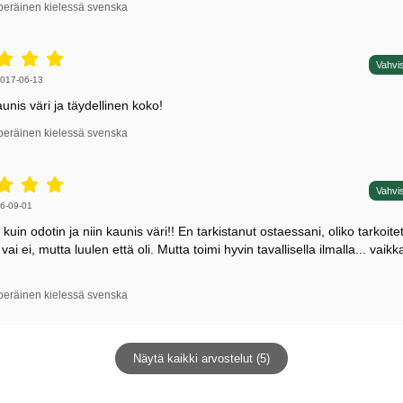
peräinen kielessä svenska
5 tähdet / 5,
Vahvis
irjoittaja:
017-06-13
unis väri ja täydellinen koko!
peräinen kielessä svenska
5 tähdet / 5,
Vahvis
irjoittaja:
6-09-01
uin odotin ja niin kaunis väri!! En tarkistanut ostaessani, oliko tarkoite
 vai ei, mutta luulen että oli. Mutta toimi hyvin tavallisella ilmalla... vaikk
peräinen kielessä svenska
Näytä kaikki arvostelut (5)