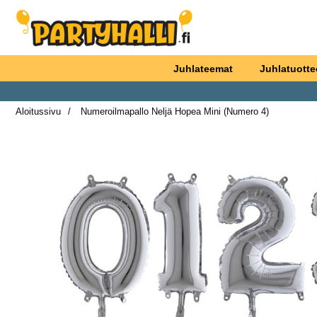
Ostoskori laajennettu Partyhallen AB
Juhlateemat
Juhlatuotte
Aloitussivu
Numeroilmapallo Neljä Hopea Mini (Numero 4)