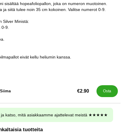
ni sisältää hopeafoliopallon, joka on numeron muotoinen.
la ja siitä tulee noin 35 cm kokoinen. Valitse numerot 0-9.
 Silver Ministä:
 0-9.
ea.
apallot eivät kellu heliumin kanssa.
€2.90
 Siima
Osta
ja katso, mitä asiakkaamme ajattelevat meistä ★★★★★
kaltaisia tuotteita