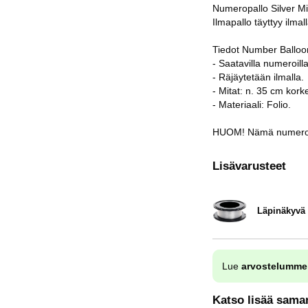
Numeropallo Silver Mi
Ilmapallo täyttyy ilmal
Tiedot Number Balloon
- Saatavilla numeroilla
- Räjäytetään ilmalla.
- Mitat: n. 35 cm kork
- Materiaali: Folio.
HUOM! Nämä numeroilm
Lisävarusteet
Läpinäkyvä
Tuote.nro 32222
Lue
arvostelumme
Katso lisää saman