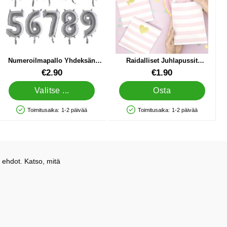
Numeroilmapallo Yhdeksän
Raidalliset Juhlapussit
Hopea Mini
Vaaleanpunainen
Tuote.nro 10732
Tuote.nro 25930
€2.90
€1.90
Valitse ...
Osta
Toimitusaika:
1-2 päivää
Toimitusaika:
1-2 päivää
Saatavuus: Varastossa
Saatavuus: Varastossa
 ehdot. Katso, mitä