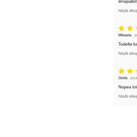
ilmapallot
Näytä alku
Arvostelu: 
Arvostelun k
Mikaela
,
2
Todella k
Näytä alku
Arvostelu: 
Arvostelun k
Greta
,
2018
Nopea toi
Näytä alku