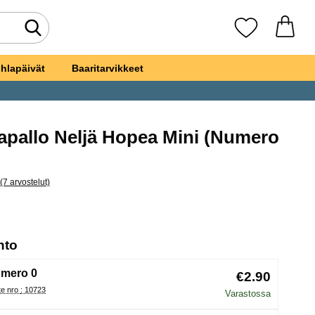
Tee haku
Suosikkini
hlapäivät
Baaritarvikkeet
pallo Neljä Hopea Mini (Numero
ksi
(7 arvostelut)
a kaikki arvostelut
eroilmapallo Neljä Hopea Mini
, (Uuden valintanapin valitseminen lataa sivun
hto
mero 0
€2.90
Tuote nro : 10723
Varastossa