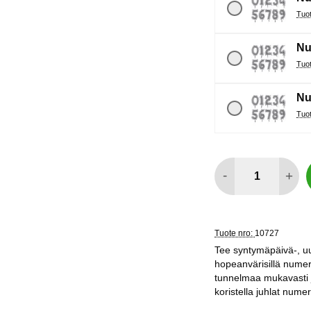
Nu
Nu
määrä
-
+
Tuote nro:
10727
Tee syntymäpäivä-, uu
hopeanvärisillä numeroi
tunnelmaa mukavasti ja
koristella juhlat numer