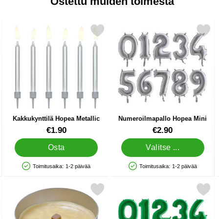
Ostettu muiden toimesta
asliinat suosikiksi
Merkitse kakkukynttilä Hopea Metallic suosikiksi
Merkitse numeroilmapallo Hop
Kakkukynttilä Hopea Metallic
Numeroilmapallo Hopea Mini
Tuote.nro 33042
Tuote.nro 10723
€1.90
€2.90
Osta
Valitse ...
Toimitusaika:
1-2 päivää
Toimitusaika:
1-2 päivää
Saatavuus: Varastossa
Saatavuus: Varastossa
0 palloa (20-25 cm) suosikiksi
Merkitse ulkotuli suosikiksi
Merkitse numeroilmapallo Viis