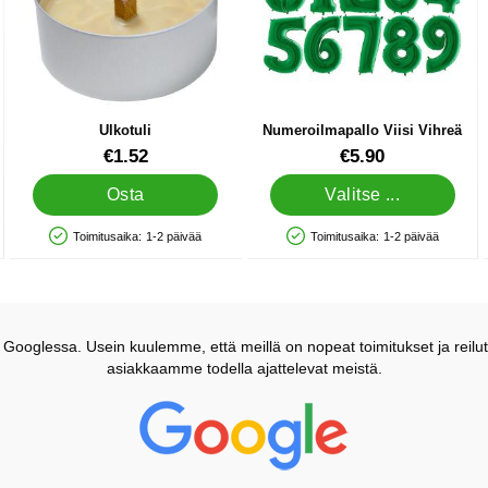
Ulkotuli
Numeroilmapallo Viisi Vihreä
Tuote.nro 44722
Tuote.nro 11173
€1.52
€5.90
a
Osta
Valitse ...
Toimitusaika:
1-2 päivää
Toimitusaika:
1-2 päivää
Saatavuus: Varastossa
Saatavuus: Varastossa
ooglessa. Usein kuulemme, että meillä on nopeat toimitukset ja reilut
asiakkaamme todella ajattelevat meistä.
Prisjakt Arvostelu: 4.7 Tähdet