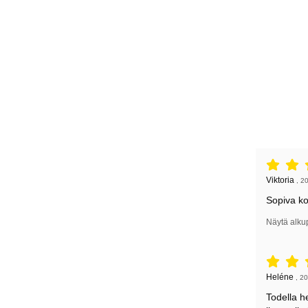
Arvostelu: 
Arvostelun k
Viktoria
,
20
Sopiva k
Näytä alku
Arvostelu: 
Arvostelun k
Heléne
,
20
Todella h