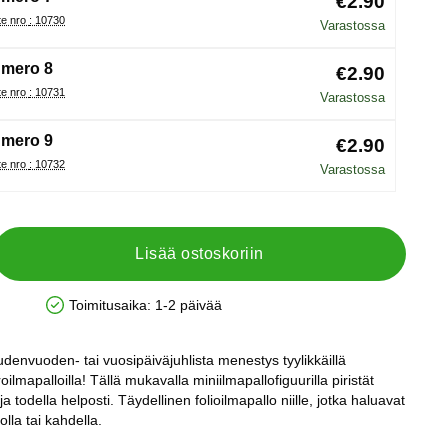
€2.90
Tuote nro : 10730
Varastossa
mero 8
€2.90
Tuote nro : 10731
Varastossa
mero 9
€2.90
Tuote nro : 10732
Varastossa
Lisää ostoskoriin
Toimitusaika:
1-2 päivää
Saatavuus: Varastossa
denvuoden- tai vuosipäiväjuhlista menestys tyylikkäillä
lmapalloilla! Tällä mukavalla miniilmapallofiguurilla piristät
 todella helposti. Täydellinen folioilmapallo niille, jotka haluavat
olla tai kahdella.