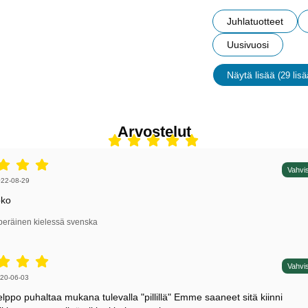
Juhlatuotteet
Uusivuosi
Näytä lisää
(29 lisä
ominais
Arvostelut
5 tähdet / 5,
Vahvis
irjoittaja:
22-08-29
oko
peräinen kielessä svenska
5 tähdet / 5,
Vahvis
irjoittaja:
20-06-03
elppo puhaltaa mukana tulevalla "pillillä" Emme saaneet sitä kiinni