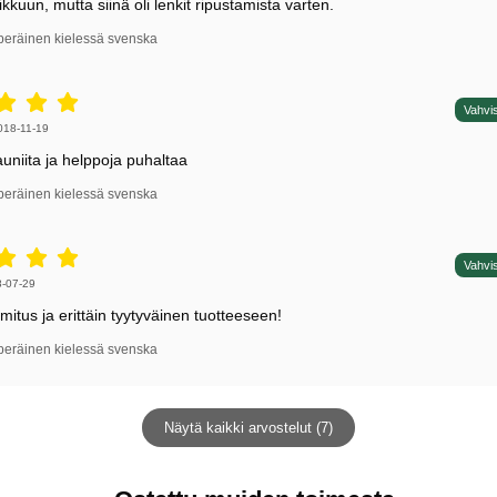
ikkuun, mutta siinä oli lenkit ripustamista varten.
peräinen kielessä svenska
5 tähdet / 5,
Vahvis
irjoittaja:
018-11-19
auniita ja helppoja puhaltaa
peräinen kielessä svenska
5 tähdet / 5,
Vahvis
irjoittaja:
-07-29
mitus ja erittäin tyytyväinen tuotteeseen!
peräinen kielessä svenska
Näytä kaikki arvostelut (7)