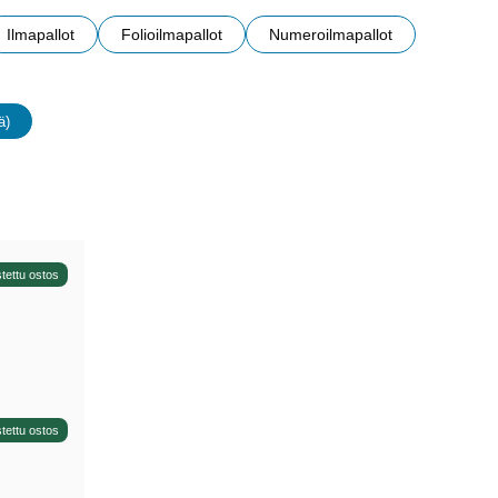
Ilmapallot
Folioilmapallot
Numeroilmapallot
ä)
uudet
tettu ostos
tettu ostos