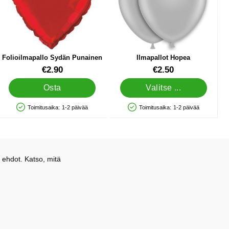
Folioilmapallo Sydän Punainen
Ilmapallot Hopea
Tuote.nro 5752
Tuote.nro 5021
€2.90
€2.50
Osta
Valitse ...
Toimitusaika:
1-2 päivää
Toimitusaika:
1-2 päivää
Saatavuus: Varastossa
Saatavuus: Varastossa
 ehdot. Katso, mitä