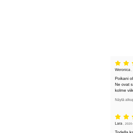
Arvostelu: 
Arvostelun k
Weronica
,
Poikani o
Ne ovat s
kolme viik
Näytä alku
Arvostelu: 
Arvostelun k
Lara
,
2020-
Todella k