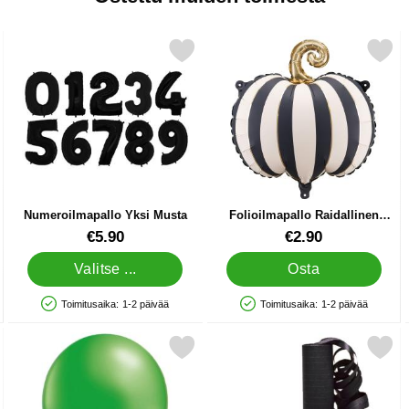
Prisma Kulta suosikiksi
Merkitse numeroilmapallo Yksi Musta suosikiksi
Merkitse folioilmapallo Raidallinen Kurp
Numeroilmapallo Yksi Musta
Folioilmapallo Raidallinen
Kurpitsa Mustavalkoinen
Tuote.nro 5756
Tuote.nro 88502
€5.90
€2.90
Valitse ...
Osta
Toimitusaika:
1-2 päivää
Toimitusaika:
1-2 päivää
Saatavuus: Varastossa
Saatavuus: Varastossa
ääkallo suosikiksi
Merkitse metallic Ilmapallot Vihreä suosikiksi
Merkitse musta Serpentii