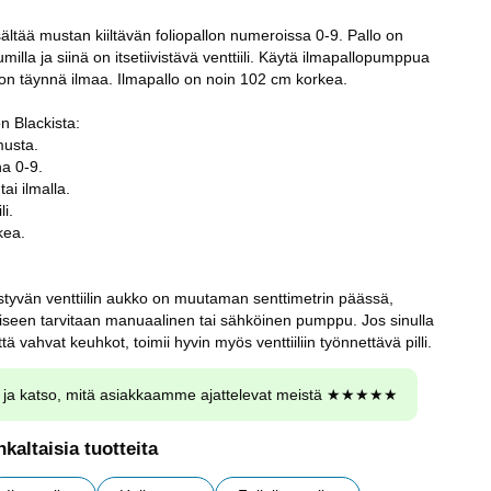
ältää mustan kiiltävän foliopallon numeroissa 0-9. Pallo on
iumilla ja siinä on itsetiivistävä venttiili. Käytä ilmapallopumppua
llo on täynnä ilmaa. Ilmapallo on noin 102 cm korkea.
n Blackista:
musta.
a 0-9.
tai ilmalla.
li.
kea.
styvän venttiilin aukko on muutaman senttimetrin päässä,
seen tarvitaan manuaalinen tai sähköinen pumppu. Jos sinulla
ä vahvat keuhkot, toimii hyvin myös venttiiliin työnnettävä pilli.
ja katso, mitä asiakkaamme ajattelevat meistä ★★★★★
kaltaisia tuotteita