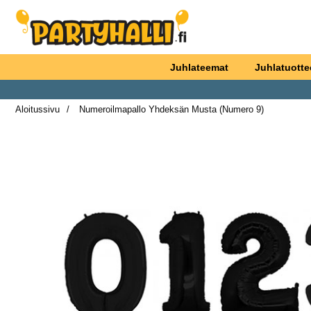
Ostoskori laajennettu Partyhallen AB
Juhlateemat
Juhlatuotte
Aloitussivu
Numeroilmapallo Yhdeksän Musta (Numero 9)