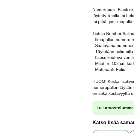
Numeropallo Black sis
täytetty ilmalla tai hel
tai pilliä, jos ilmapa
Tietoja Number Balloo
- Ilmapallon numero 
- Saatavana numeroin
- Täytetään heliumilla 
- Itsesulkeutuva venttii
- Mitat: n. 102 cm kor
- Materiaali: Folio.
HUOM! Koska itsetiivi
numeropallon täyttämi
on sekä kestävyyttä ett
Lue
arvostelumme
Katso lisää saman