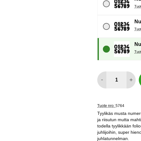
Nu
Nu
määrä
-
+
Tuote nro:
5764
Tyylikäs musta numeroil
ja riisutun mutta maht
todella tyylikkään fol
juhlijoihin, super hie
juhlatunnelman.