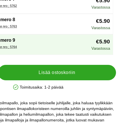
€5.90
Tuote nro : 5762
Varastossa
mero 8
€5.90
Tuote nro : 5763
Varastossa
mero 9
€5.90
Tuote nro : 5764
Varastossa
Lisää ostoskoriin
Toimitusaika:
1-2 päivää
Saatavuus: Varastossa
mapallo, joka sopii tietoiselle juhlijalle, joka haluaa tyylikkään
ipontisen ilmapallokoristeen numeroilla juhliin ja syntymäpäiviin,
ioilmapallon ja heliumilmapallon, joka tekee taatusti vaikutuksen
noja ilmapalloja ja ilmapallonumeroita, jotka luovat mukavan