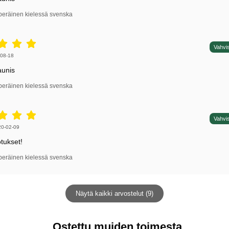
peräinen kielessä svenska
5 tähdet / 5,
Vahvis
irjoittaja:
08-18
aunis
peräinen kielessä svenska
5 tähdet / 5,
Vahvis
irjoittaja:
20-02-09
otukset!
peräinen kielessä svenska
Näytä kaikki arvostelut (9)
Ostettu muiden toimesta