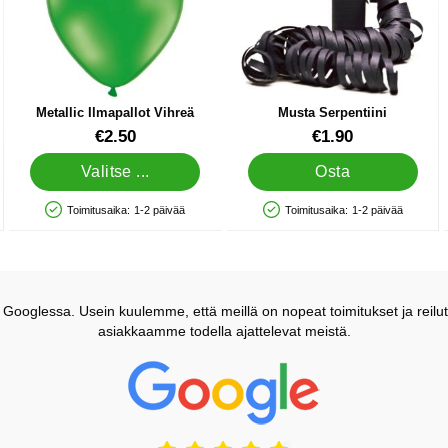
Metallic Ilmapallot Vihreä
Musta Serpentiini
Tuote.nro 10464
Tuote.nro 12801
€2.50
€1.90
Valitse ...
Osta
Toimitusaika:
1-2 päivää
Toimitusaika:
1-2 päivää
Saatavuus: Varastossa
Saatavuus: Varastossa
ooglessa. Usein kuulemme, että meillä on nopeat toimitukset ja reilut
asiakkaamme todella ajattelevat meistä.
Prisjakt Arvostelu: 4.7 Tähdet