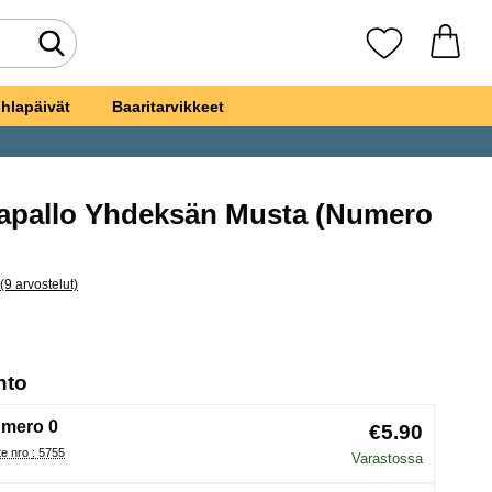
Tee haku
Suosikkini
hlapäivät
Baaritarvikkeet
apallo Yhdeksän Musta (Numero
ksi
(9 arvostelut)
hita kaikki arvostelut
eroilmapallo Yhdeksän Musta
, (Uuden valintanapin valitseminen lataa sivun
hto
mero 0
€5.90
Tuote nro : 5755
Varastossa