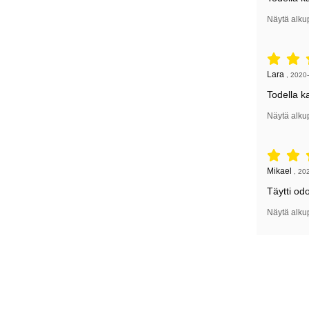
Näytä alku
Arvostelu: 
Arvostelun k
Lara
,
2020-
Todella k
Näytä alku
Arvostelu: 
Arvostelun k
Mikael
,
20
Täytti od
Näytä alku