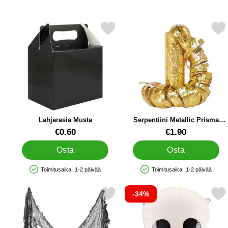
Merkitse lahjarasia Musta suosikiksi
Merkitse serpentiini Metallic 
Lahjarasia Musta
Serpentiini Metallic Prisma
Kulta
Tuote.nro 29599
Tuote.nro 9764
€0.60
€1.90
Osta
Osta
Toimitusaika:
1-2 päivää
Toimitusaika:
1-2 päivää
Saatavuus: Varastossa
Saatavuus: Varastossa
-34%
Merkitse koristekangas Terror suosikiksi
Merkitse folioilmapallo P