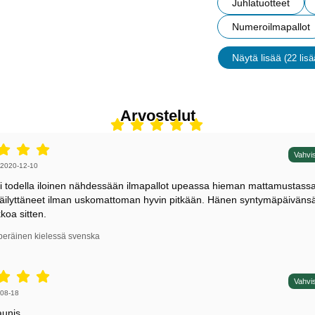
Juhlatuotteet
Numeroilmapallot
Näytä lisää
(22 lisä
ominais
Arvostelut
5 tähdet / 5,
Vahvis
irjoittaja:
2020-12-10
li todella iloinen nähdessään ilmapallot upeassa hieman mattamustassa
äilyttäneet ilman uskomattoman hyvin pitkään. Hänen syntymäpäivänsä 
koa sitten.
peräinen kielessä svenska
5 tähdet / 5,
Vahvis
irjoittaja:
08-18
aunis