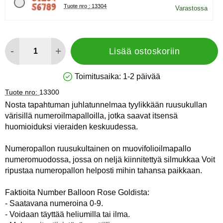
Tuote nro : 13304
Varastossa
määrä
-
+
Lisää ostoskoriin
Toimitusaika:
1-2 päivää
Saatavuus: Varastossa
Tuote nro:
13300
Nosta tapahtuman juhlatunnelmaa tyylikkään ruusukullan
värisillä numeroilmapalloilla, jotka saavat itsensä
huomioiduksi vieraiden keskuudessa.
Numeropallon ruusukultainen on muovifolioilmapallo
numeromuodossa, jossa on neljä kiinnitettyä silmukkaa Voit
ripustaa numeropallon helposti mihin tahansa paikkaan.
Faktioita Number Balloon Rose Goldista:
- Saatavana numeroina 0-9.
- Voidaan täyttää heliumilla tai ilma.