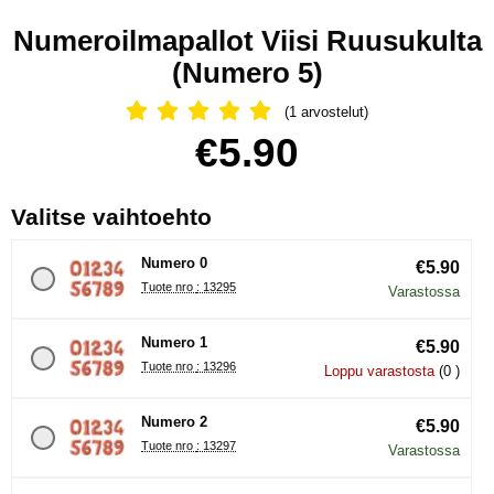
Numeroilmapallot Viisi Ruusukulta
(Numero 5)
(1 arvostelut)
Arvostelu: 5 Tähdet, Ohita kaikki arv
Osta tämä tuote, Numeroilmapallot Viisi Ruusukulta
hinta
€5.90
, (Uuden valintanapin val
Valitse vaihtoehto
Numero 0
€5.90
Tuote nro : 13295
Varastossa
Numero 1
€5.90
Tuote nro : 13296
Loppu varastosta
(0 )
Numero 2
€5.90
Tuote nro : 13297
Varastossa