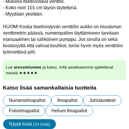
- Mukana itsetiivistävä venttiili.
- Koko noin 101 cm täysin täytettynä.
- Myydään yksittäin.
HUOM! Koska itsetiivistyvän venttiilin aukko on muutaman
senttimetrin päässä, numeropallon täyttämiseen tarvitaan
manuaalinen tai sähköinen pumppu. Jos sinulla on sekä
kestävyyttä että vahvat keuhkot, toimii hyvin myös venttiiliin
työnnettävä pilli.
Lue
arvostelumme
ja katso, mitä asiakkaamme ajattelevat
meistä ★★★★★
Katso lisää samankaltaisia tuotteita
Numeroilmapallot
Ilmapallot
Juhlatuotteet
Folioilmapallot
Helium Ilmapallot
Näytä lisää
(14 lisää)
ominaisuudet