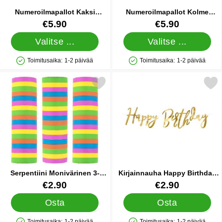
Numeroilmapallot Kaksi
Numeroilmapallot Kolme
Ruusukulta
Ruusukulta
Tuote.nro 13297
Tuote.nro 13298
€5.90
€5.90
Valitse ...
Valitse ...
Toimitusaika:
1-2 päivää
Toimitusaika:
1-2 päivää
Saatavuus: Varastossa
Saatavuus: Varastossa
Merkitse serpentiini Monivärinen 3-pakkaus suosikiksi
Merkitse kirjainnauha Happy Bi
Serpentiini Monivärinen 3-
Kirjainnauha Happy Birthday
pakkaus
Kulta
Tuote.nro 31222
Tuote.nro 33125
€2.90
€2.90
Osta
Osta
Toimitusaika:
1-2 päivää
Toimitusaika:
1-2 päivää