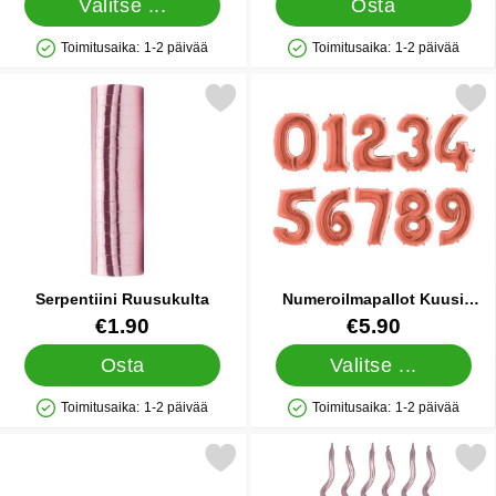
Valitse ...
Osta
Toimitusaika:
1-2 päivää
Toimitusaika:
1-2 päivää
Saatavuus: Varastossa
Saatavuus: Varastossa
Merkitse serpentiini Ruusukulta suosikiksi
Merkitse numeroilmapallot Kuus
Serpentiini Ruusukulta
Numeroilmapallot Kuusi
Ruusukulta
Tuote.nro 33070
Tuote.nro 13301
€1.90
€5.90
Osta
Valitse ...
Toimitusaika:
1-2 päivää
Toimitusaika:
1-2 päivää
Saatavuus: Varastossa
Saatavuus: Varastossa
Merkitse viirinauha Iso Ruusukulta suosikiksi
Merkitse kierretyt Kakkukynttil