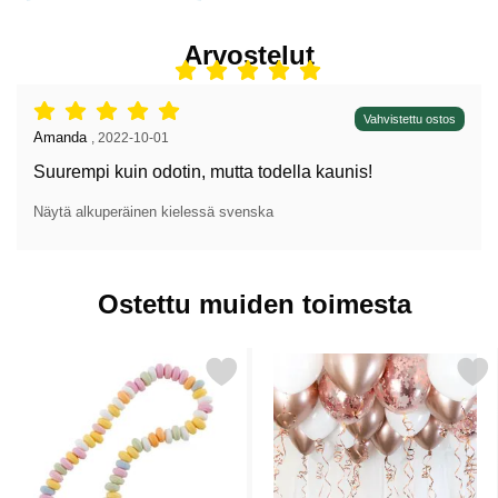
Arvostelut
Arvostelu: 5 tähdet / 5,
Vahvistettu ostos
Arvostelun kirjoittaja:
Amanda
,
2022-10-01
Suurempi kuin odotin, mutta todella kaunis!
Näytä alkuperäinen kielessä svenska
Ostettu muiden toimesta
Merkitse karkkikaulanauha suosikiksi
Merkitse kattoilmapallo Setti