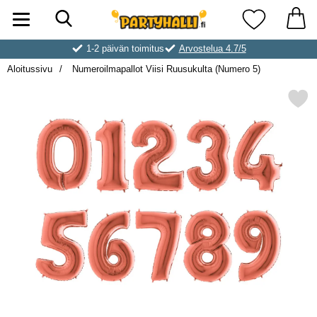
Hae
Ostoskori laajennettu Partyhallen AB
Suosikkini
1-2 päivän toimitus
Arvostelua 4.7/5
Aloitussivu
Numeroilmapallot Viisi Ruusukulta (Numero 5)
Merkitse numeroilmapallot Viisi Ruus