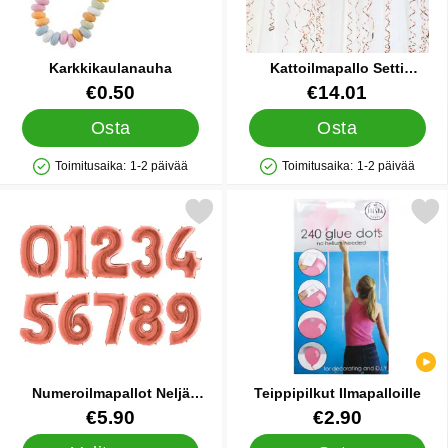
Karkkikaulanauha
Kattoilmapallo Setti
Ruusukulta
Tuote.nro 10739
Tuote.nro 25716
€0.50
€14.01
Osta
Osta
Toimitusaika:
1-2 päivää
Toimitusaika:
1-2 päivää
Saatavuus: Varastossa
Saatavuus: Varastossa
Merkitse numeroilmapallot Neljä Ruusukulta suosikiksi
Merkitse teippipilkut Ilma
Numeroilmapallot Neljä
Teippipilkut Ilmapalloille
Ruusukulta
Tuote.nro 13299
Tuote.nro 22428
€5.90
€2.90