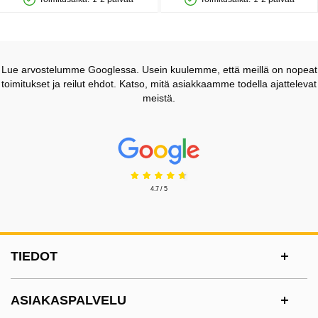
Saatavuus: Varastossa
Saatavuus: Varastossa
Lue arvostelumme Googlessa. Usein kuulemme, että meillä on nopeat
toimitukset ja reilut ehdot. Katso, mitä asiakkaamme todella ajattelevat
meistä.
Prisjakt Arvostelu: 4.7 Tähdet
4.7 / 5
Alatunnisteen sisältö Sekalaista tietoa ja l
TIEDOT
ASIAKASPALVELU