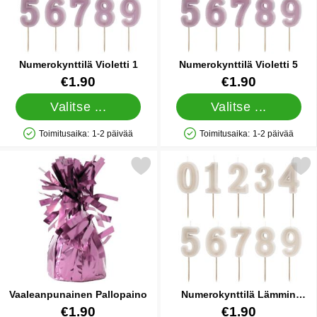
Numerokynttilä Violetti 1
Numerokynttilä Violetti 5
Tuote.nro 87565
Tuote.nro 87569
€1.90
€1.90
Valitse ...
Valitse ...
Toimitusaika:
1-2 päivää
Toimitusaika:
1-2 päivää
Saatavuus: Varastossa
Saatavuus: Varastossa
Merkitse vaaleanpunainen Pallopaino suosikiksi
Merkitse numerokynttilä Lämm
Vaaleanpunainen Pallopaino
Numerokynttilä Lämmin
Harmaa 5
Tuote.nro 11522
Tuote.nro 87559
€1.90
€1.90