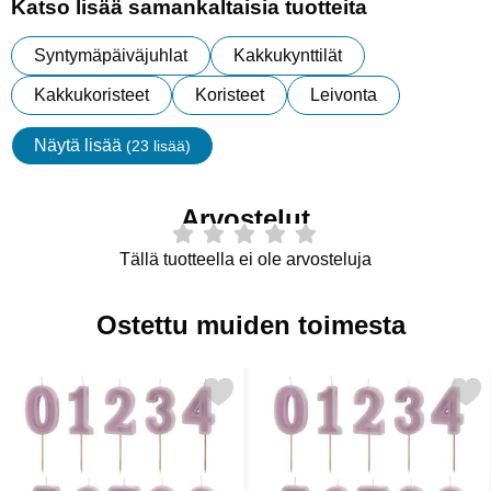
Katso lisää samankaltaisia tuotteita
Syntymäpäiväjuhlat
Kakkukynttilät
Kakkukoristeet
Koristeet
Leivonta
Näytä lisää
(23 lisää)
ominaisuudet
Arvostelut
Tällä tuotteella ei ole arvosteluja
Ostettu muiden toimesta
Merkitse numerokynttilä Violetti 1 suosikiksi
Merkitse numerokynttilä Vi