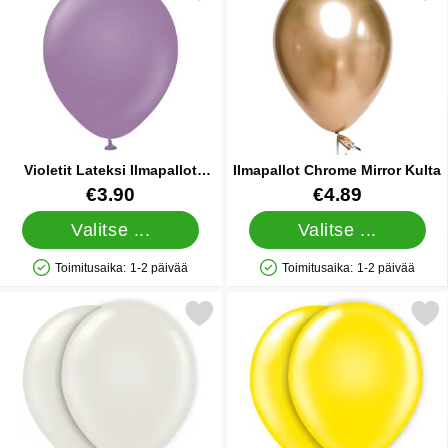
Violetit Lateksi Ilmapallot
Ilmapallot Chrome Mirror Kulta
Lavenderi
Tuote.nro 38427
Tuote.nro 17888
€3.90
€4.89
Valitse ...
Valitse ...
Toimitusaika:
1-2 päivää
Toimitusaika:
1-2 päivää
Saatavuus: Varastossa
Saatavuus: Varastossa
Merkitse ilmapallot Valkoinen suosikiksi
Merkitse ilmapallot Kel