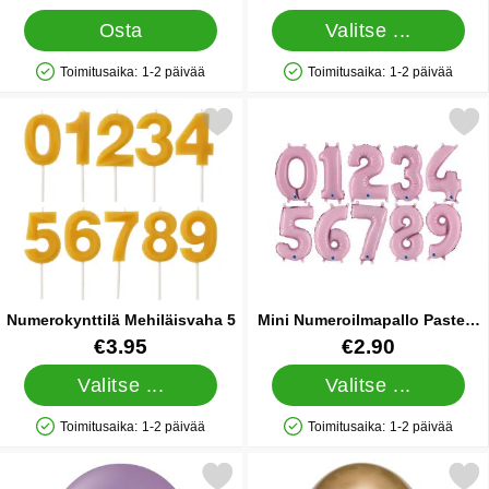
Osta
Valitse ...
Toimitusaika:
1-2 päivää
Toimitusaika:
1-2 päivää
Saatavuus: Varastossa
Saatavuus: Varastossa
Merkitse numerokynttilä Mehiläisvaha 5 suosikiksi
Merkitse mini Numeroilmapallo Pastelli
Numerokynttilä Mehiläisvaha 5
Mini Numeroilmapallo Pastelli
Vaaleanpinkki Kaksi
Tuote.nro 84217
Tuote.nro 23284
€3.95
€2.90
Valitse ...
Valitse ...
Toimitusaika:
1-2 päivää
Toimitusaika:
1-2 päivää
Saatavuus: Varastossa
Saatavuus: Varastossa
Merkitse violetit Lateksi Ilmapallot Lavenderi suosikiksi
Merkitse ilmapallot Chrome M