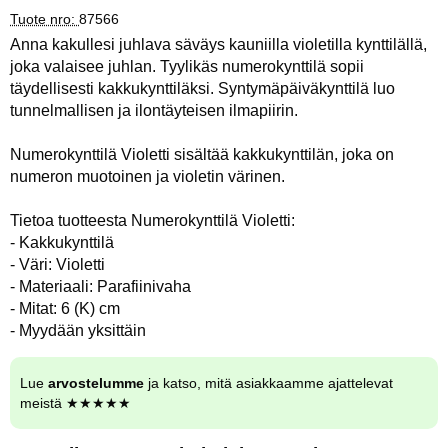
Tuote nro:
87566
Anna kakullesi juhlava säväys kauniilla violetilla kynttilällä,
joka valaisee juhlan. Tyylikäs numerokynttilä sopii
täydellisesti kakkukynttiläksi. Syntymäpäiväkynttilä luo
tunnelmallisen ja ilontäyteisen ilmapiirin.
Numerokynttilä Violetti sisältää kakkukynttilän, joka on
numeron muotoinen ja violetin värinen.
Tietoa tuotteesta Numerokynttilä Violetti:
- Kakkukynttilä
- Väri: Violetti
- Materiaali: Parafiinivaha
- Mitat: 6 (K) cm
- Myydään yksittäin
Lue
arvostelumme
ja katso, mitä asiakkaamme ajattelevat
meistä ★★★★★