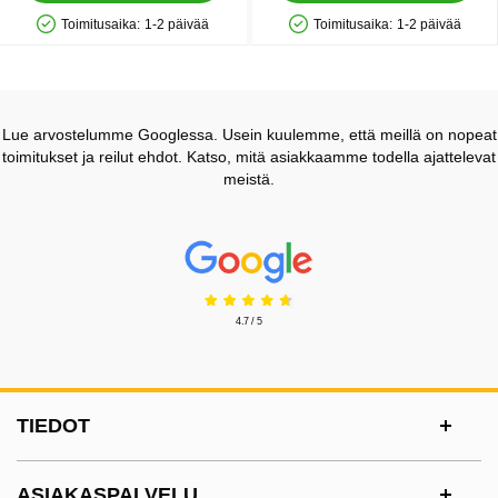
Toimitusaika:
1-2 päivää
Toimitusaika:
1-2 päivää
Saatavuus: Varastossa
Saatavuus: Varastossa
Lue arvostelumme Googlessa. Usein kuulemme, että meillä on nopeat
toimitukset ja reilut ehdot. Katso, mitä asiakkaamme todella ajattelevat
meistä.
Prisjakt Arvostelu: 4.7 Tähdet
4.7 / 5
Alatunnisteen sisältö Sekalaista tietoa ja l
TIEDOT
ASIAKASPALVELU