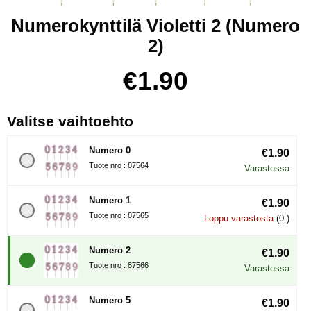
Numerokynttilä Violetti 2 (Numero
2)
Osta tämä tuote, Numerokynttilä Violetti 2
hinta
€1.90
, (Uuden valintanapin val
Valitse vaihtoehto
Numero 0
€1.90
Tuote nro : 87564
Varastossa
Numero 1
€1.90
Tuote nro : 87565
Loppu varastosta
(0 )
Numero 2
€1.90
Tuote nro : 87566
Varastossa
Numero 5
€1.90