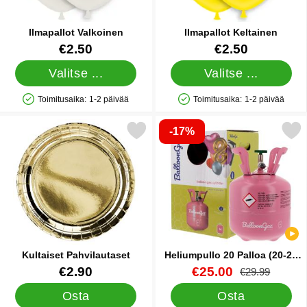
Ilmapallot Valkoinen
Ilmapallot Keltainen
Tuote.nro 5006
Tuote.nro 1441
€2.50
€2.50
Valitse ...
Valitse ...
Toimitusaika:
1-2 päivää
Toimitusaika:
1-2 päivää
Saatavuus: Varastossa
Saatavuus: Varastossa
-17%
Merkitse kultaiset Pahvilautaset suosikiksi
Merkitse heliumpullo 20 Pallo
Kultaiset Pahvilautaset
Heliumpullo 20 Palloa (20-25
cm)
Tuote.nro 20468
Tuote.nro 88498
uusi hinta
€2.90
€25.00
vanha hinta
€29.99
Osta
Osta