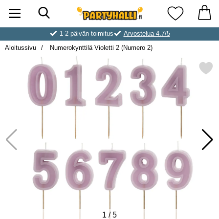
Hae
Ostoskori laajennettu Partyhallen AB
Suosikkini
1-2 päivän toimitus
Arvostelua 4.7/5
Aloitussivu
Numerokynttilä Violetti 2 (Numero 2)
Merkitse numerokynttilä Violetti
1
/
5