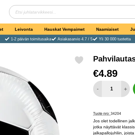
Hae
Etsi juhlatarvikkeesi
et
Leivonta
Hauskat Vempaimet
Naamiaiset
Ju
1-2 päivän toimitusaika
Asiakasarvio 4.7 / 5
Yli 30 000 tuotetta
Pahvilautas
Merkitse pahvilautaset Jalkapallo Klassinen suosikiksi
Osta tämä tuote, Pahv
hinta
€4.89
määrä
-
+
Tuote nro:
34204
Jos olet todellinen jal
jotka näyttävät klassise
jalkapallojuhliin, joist