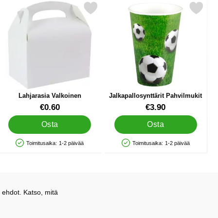
lautaset suosikiksi
Merkitse lahjarasia Valkoinen suosikiksi
Merkitse jalkapallosynttärit Pahv
Lahjarasia Valkoinen
Jalkapallosynttärit Pahvilmukit
Tuote.nro 12409
Tuote.nro 36230
€0.60
€3.90
Osta
Osta
Toimitusaika:
1-2 päivää
Toimitusaika:
1-2 päivää
Saatavuus: Varastossa
Saatavuus: Varastossa
 ehdot. Katso, mitä