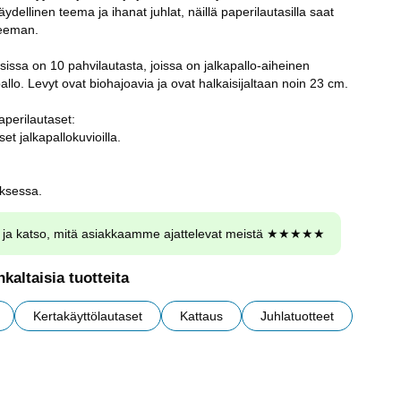
 täydellinen teema ja ihanat juhlat, näillä paperilautasilla saat
teeman.
sissa on 10 pahvilautasta, joissa on jalkapallo-aiheinen
llo. Levyt ovat biohajoavia ja ovat halkaisijaltaan noin 23 cm.
aperilautaset:
set jalkapallokuvioilla.
ksessa.
ja katso, mitä asiakkaamme ajattelevat meistä ★★★★★
kaltaisia tuotteita
Kertakäyttölautaset
Kattaus
Juhlatuotteet