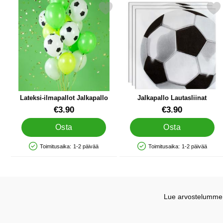
Merkitse lateksi-ilmapallot Jalkapallo suosikiksi
Merkitse jalkapallo Lauta
Lateksi-ilmapallot Jalkapallo
Jalkapallo Lautasliinat
Tuote.nro 20482
Tuote.nro 34206
€3.90
€3.90
Osta
Osta
Toimitusaika:
1-2 päivää
Toimitusaika:
1-2 päivää
Saatavuus: Varastossa
Saatavuus: Varastossa
Lue arvostelumme G