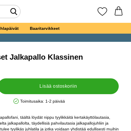
Tee haku
Suosikkini
hlapäivät
Baaritarvikkeet
et Jalkapallo Klassinen
ilautaset Jalkapallo Klassinen
Lisää ostoskoriin
Toimitusaika:
1-2 päivää
Saatavuus: Varastossa
kapallofani, täältä löydät nippu tyylikkäitä kertakäyttölautasia,
lta jalkapallolta, täydellisiä pahvilautasia jalkapallojuhliin ja
a tulee tyylikäs juhlatila ja jotka voidaan yhdistää edullisesti muihin