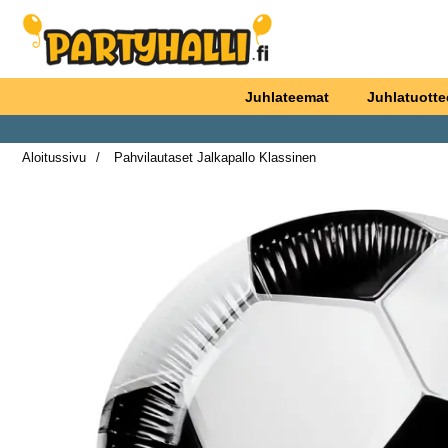
Ostoskori laajennettu Partyhallen AB
Juhlateemat
Juhlatuotte
Aloitussivu
Pahvilautaset Jalkapallo Klassinen