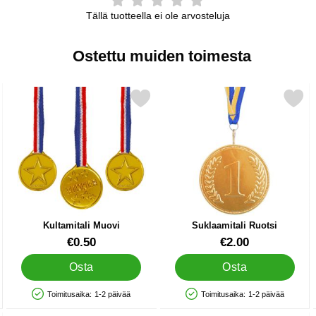
Tällä tuotteella ei ole arvosteluja
Ostettu muiden toimesta
lo Klassinen suosikiksi
Merkitse kultamitali Muovi suosikiksi
Merkitse suklaamitali Ruo
Kultamitali Muovi
Suklaamitali Ruotsi
Tuote.nro 12482
Tuote.nro 11094
€0.50
€2.00
Osta
Osta
Toimitusaika:
1-2 päivää
Toimitusaika:
1-2 päivää
Saatavuus: Varastossa
Saatavuus: Varastossa