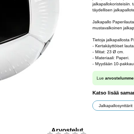
jalkapallokoristeisiin.
täydellisen jalkapallo
Jalkapallo Paperilauta
mustavalkoinen jalkapa
Tietoja jalkapallosta P
- Kertakäyttöiset lauta
- Mitat: 23 Ø cm.
- Materiaali: Paperi.
- Myydään 10-pakkau
Lue
arvostelumme
Katso lisää saman
Jalkapallosynttärit
Arvostelut