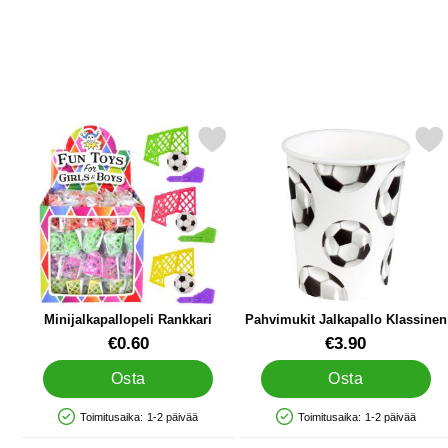
Merkitse minijalkapallopeli Rankkari suosikiksi
Merkitse pahvimukit Jalkapal
Minijalkapallopeli Rankkari
Pahvimukit Jalkapallo Klassinen
Tuote.nro 14444
Tuote.nro 34205
€0.60
€3.90
Osta
Osta
Toimitusaika:
1-2 päivää
Toimitusaika:
1-2 päivää
Saatavuus: Varastossa
Saatavuus: Varastossa