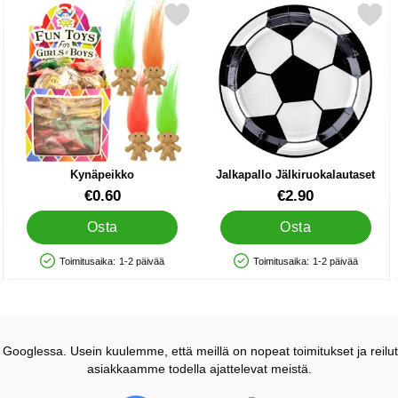
sliinat suosikiksi
Merkitse kynäpeikko suosikiksi
Merkitse jalkapallo Jälkiruoka
Kynäpeikko
Jalkapallo Jälkiruokalautaset
Tuote.nro 12965
Tuote.nro 21138
€0.60
€2.90
Osta
Osta
Toimitusaika:
1-2 päivää
Toimitusaika:
1-2 päivää
Saatavuus: Varastossa
Saatavuus: Varastossa
ooglessa. Usein kuulemme, että meillä on nopeat toimitukset ja reilut
asiakkaamme todella ajattelevat meistä.