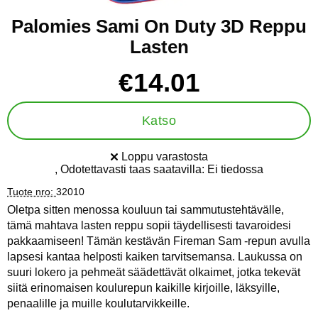
Palomies Sami On Duty 3D Reppu
Lasten
Osta tämä tuote, Palomies Sami On Duty 3D Reppu Lasten
hinta
€14.01
Katso
Loppu varastosta
Saatavuus:
, Odotettavasti taas saatavilla:
Ei tiedossa
Tuote nro:
32010
Oletpa sitten menossa kouluun tai sammutustehtävälle,
tämä mahtava lasten reppu sopii täydellisesti tavaroidesi
pakkaamiseen! Tämän kestävän Fireman Sam -repun avulla
lapsesi kantaa helposti kaiken tarvitsemansa. Laukussa on
suuri lokero ja pehmeät säädettävät olkaimet, jotka tekevät
siitä erinomaisen koulurepun kaikille kirjoille, läksyille,
penaalille ja muille koulutarvikkeille.