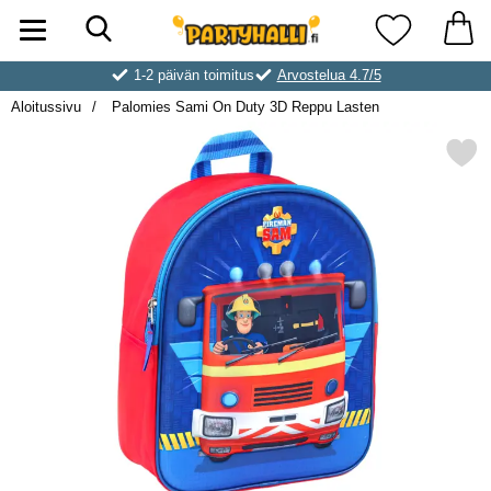
Hae
Ostoskori laajennettu Partyhallen AB
Suosikkini
1-2 päivän toimitus
Arvostelua 4.7/5
Aloitussivu
Palomies Sami On Duty 3D Reppu Lasten
Merkitse palomies Sami On Duty 3