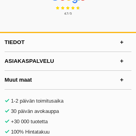
4.7 / 5
Alatunnisteen sisältö Sekalaista tietoa ja l
TIEDOT
ASIAKASPALVELU
Muut maat
1-2 päivän toimitusaika
30 päivän avokauppa
+30 000 tuotetta
100% Hintatakuu