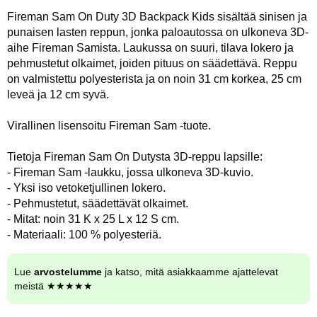
Fireman Sam On Duty 3D Backpack Kids sisältää sinisen ja
punaisen lasten reppun, jonka paloautossa on ulkoneva 3D-
aihe Fireman Samista. Laukussa on suuri, tilava lokero ja
pehmustetut olkaimet, joiden pituus on säädettävä. Reppu
on valmistettu polyesterista ja on noin 31 cm korkea, 25 cm
leveä ja 12 cm syvä.
Virallinen lisensoitu Fireman Sam -tuote.
Tietoja Fireman Sam On Dutysta 3D-reppu lapsille:
- Fireman Sam -laukku, jossa ulkoneva 3D-kuvio.
- Yksi iso vetoketjullinen lokero.
- Pehmustetut, säädettävät olkaimet.
- Mitat: noin 31 K x 25 L x 12 S cm.
- Materiaali: 100 % polyesteriä.
Lue
arvostelumme
ja katso, mitä asiakkaamme ajattelevat
meistä ★★★★★