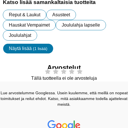
Katso lisää samankaltaisia tuotteita
Reput & Laukut
Asusteet
Hauskat Vempaimet
Joululahja lapselle
Joululahjat
Näytä lisää
(1 lisää)
ominaisuudet
Arvostelut
Tällä tuotteella ei ole arvosteluja
Lue arvostelumme Googlessa. Usein kuulemme, että meillä on nopeat
toimitukset ja reilut ehdot. Katso, mitä asiakkaamme todella ajattelevat
meistä.
Prisjakt Arvostelu: 4.7 Tähdet