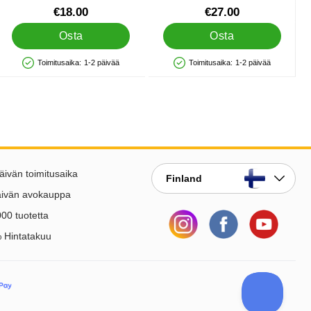
Tuote.nro 44011
Tuote.nro 39408
€18.00
€27.00
Osta
Osta
Toimitusaika:
1-2 päivää
Toimitusaika:
1-2 päivää
Saatavuus: Varastossa
Saatavuus: Varastossa
lle
äivän toimitusaika
Finland
äivän avokauppa
00 tuotetta
 Hintatakuu