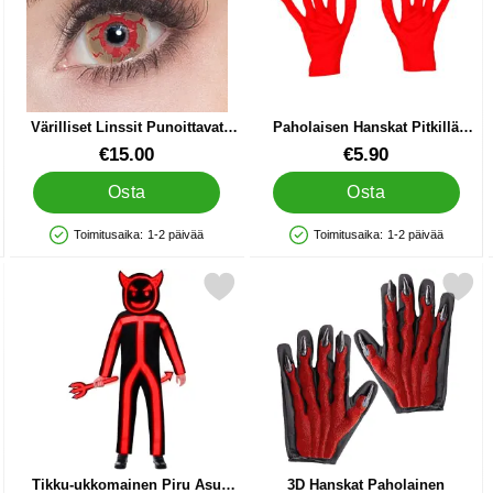
Värilliset Linssit Punoittavat
Paholaisen Hanskat Pitkillä
Silmät
Sormilla
Tuote.nro 24051
Tuote.nro 39542
€15.00
€5.90
Osta
Osta
Toimitusaika:
1-2 päivää
Toimitusaika:
1-2 päivää
Saatavuus: Varastossa
Saatavuus: Varastossa
jeteilla Setti suosikiksi
Merkitse tikku-ukkomainen Piru Asu Lasten suosikiksi
Merkitse 3D Hanskat Pahol
Tikku-ukkomainen Piru Asu
3D Hanskat Paholainen