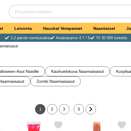
Hae
Etsi juhlatarvikkeesi
et
Leivonta
Hauskat Vempaimet
Naamiaiset
Ju
1-2 päivän toimitusaika
Asiakasarvio 4.7 / 5
Yli 30 000 tuotetta
amiaisasut
lloween Asut Naisille
Kauhuelokuva Naamiaisasut
Kurpits
Naamiaisasut
Zombi Naamiaisasut
1
2
3
5
.
Tämänhetkinen sivu, Sivu
Siirry sivulle
Siirry sivulle
Siirry sivulle
Siirry seuraavalle sivu
kisarja suosikiksi
Merkitse punainen Vartalomaali Tuubissa suosikiksi
Merkitse hiilihanko Kima