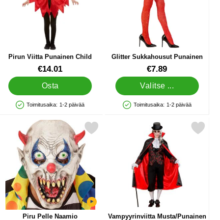
Pirun Viitta Punainen Child
Glitter Sukkahousut Punainen
Tuote.nro 18580
Tuote.nro 39363
€14.01
€7.89
Osta
Valitse ...
Toimitusaika:
1-2 päivää
Toimitusaika:
1-2 päivää
Saatavuus: Varastossa
Saatavuus: Varastossa
ainen suosikiksi
Merkitse piru Pelle Naamio suosikiksi
Merkitse vampyyrinviitta Musta/P
Piru Pelle Naamio
Vampyyrinviitta Musta/Punainen