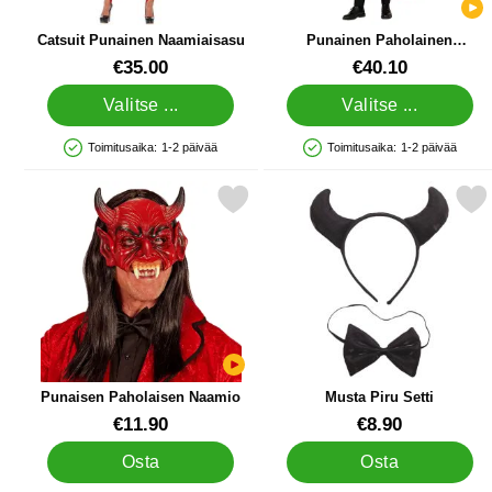
Catsuit Punainen Naamiaisasu
Punainen Paholainen
Naamiaisasu
Tuote.nro 16173
Tuote.nro 39340
€35.00
€40.10
Valitse ...
Valitse ...
Toimitusaika:
1-2 päivää
Toimitusaika:
1-2 päivää
Saatavuus: Varastossa
Saatavuus: Varastossa
Merkitse punaisen Paholaisen Naamio suosikiksi
Merkitse musta Piru S
Punaisen Paholaisen Naamio
Musta Piru Setti
Tuote.nro 39224
Tuote.nro 39001
€11.90
€8.90
Osta
Osta