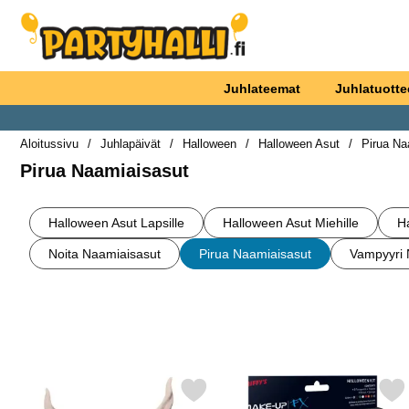
Ostoskori laajennettu Partyhallen AB
Juhlateemat
Juhlatuotte
Aloitussivu
Juhlapäivät
Halloween
Halloween Asut
Pirua Na
Pirua Naamiaisasut
alakategoriat
Siirry
tuotteisiin
Halloween Asut Lapsille
Halloween Asut Miehille
Ha
Noita Naamiaisasut
Pirua Naamiaisasut
Vampyyri 
Suodata/lajittele
tuotelista
Merkitse paholaisnaamio Deluxe suosikiksi
Merkitse halloween Meik