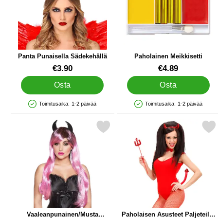
Panta Punaisella Sädekehällä
Paholainen Meikkisetti
Tuote.nro 44127
Tuote.nro 39192
€3.90
€4.89
Osta
Osta
Toimitusaika:
1-2 päivää
Toimitusaika:
1-2 päivää
Saatavuus: Varastossa
Saatavuus: Varastossa
kitse vaaleanpunainen/Musta Peruukki Paholaisen Sarvilla suosikiksi
Merkitse paholaisen Asusteet Pal
Vaaleanpunainen/Musta
Paholaisen Asusteet Paljeteilla