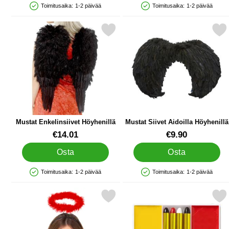
Toimitusaika:
1-2 päivää
Toimitusaika:
1-2 päivää
Saatavuus: Varastossa
Saatavuus: Varastossa
Merkitse mustat Enkelinsiivet Höyhenillä suosikiksi
Merkitse mustat Siivet Aidoill
Mustat Enkelinsiivet Höyhenillä
Mustat Siivet Aidoilla Höyhenillä
Tuote.nro 38704
Tuote.nro 30460
€14.01
€9.90
Osta
Osta
Toimitusaika:
1-2 päivää
Toimitusaika:
1-2 päivää
Saatavuus: Varastossa
Saatavuus: Varastossa
Merkitse panta Punaisella Sädekehällä suosikiksi
Merkitse paholainen Meik