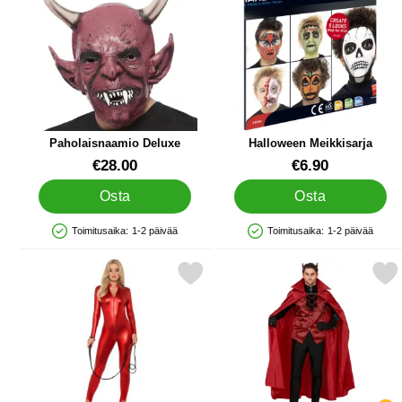
Paholaisnaamio Deluxe
Halloween Meikkisarja
Tuote.nro 11854
Tuote.nro 11851
€28.00
€6.90
Osta
Osta
Toimitusaika:
1-2 päivää
Toimitusaika:
1-2 päivää
Saatavuus: Varastossa
Saatavuus: Varastossa
Merkitse catsuit Punainen Naamiaisasu suosikiksi
Merkitse punainen Paholainen