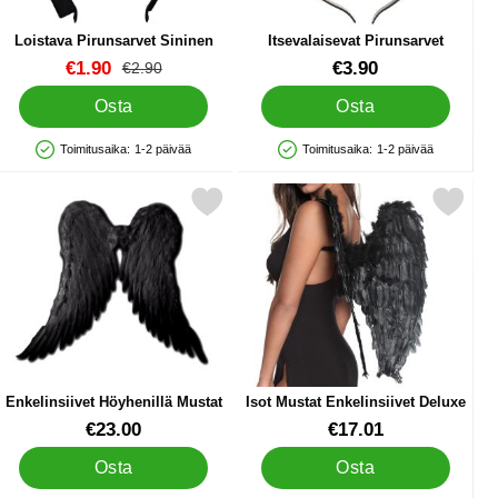
Loistava Pirunsarvet Sininen
Itsevalaisevat Pirunsarvet
Tuote.nro 83364
Tuote.nro 11722
uusi hinta
€1.90
€3.90
vanha hinta
€2.90
Osta
Osta
Toimitusaika:
1-2 päivää
Toimitusaika:
1-2 päivää
Saatavuus: Varastossa
Saatavuus: Varastossa
yhenillä suosikiksi
Merkitse enkelinsiivet Höyhenillä Mustat suosikiksi
Merkitse isot Mustat Enkelinsiive
Enkelinsiivet Höyhenillä Mustat
Isot Mustat Enkelinsiivet Deluxe
Tuote.nro 43796
Tuote.nro 15564
€23.00
€17.01
Osta
Osta