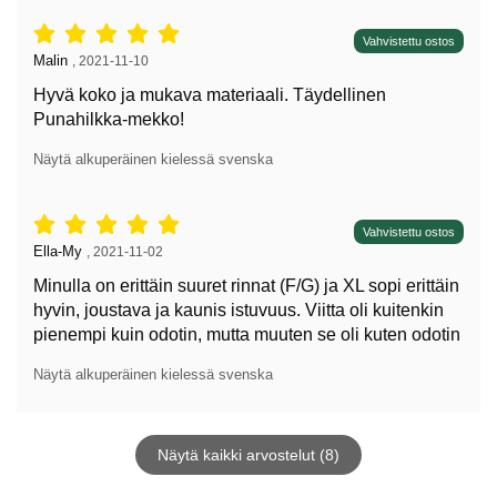
Arvostelu: 5 tähdet / 5,
Vahvistettu ostos
Arvostelun kirjoittaja:
Malin
,
2021-11-10
Hyvä koko ja mukava materiaali. Täydellinen
Punahilkka-mekko!
Näytä alkuperäinen kielessä svenska
Arvostelu: 5 tähdet / 5,
Vahvistettu ostos
Arvostelun kirjoittaja:
Ella-My
,
2021-11-02
Minulla on erittäin suuret rinnat (F/G) ja XL sopi erittäin
hyvin, joustava ja kaunis istuvuus. Viitta oli kuitenkin
pienempi kuin odotin, mutta muuten se oli kuten odotin
Näytä alkuperäinen kielessä svenska
Näytä kaikki arvostelut (8)