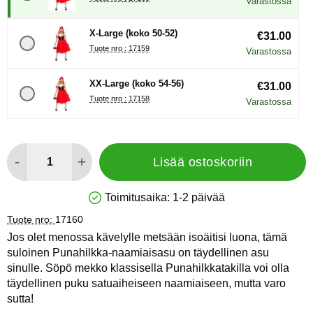
Varastossa
X-Large (koko 50-52)
€31.00
Tuote nro : 17159
Varastossa
XX-Large (koko 54-56)
€31.00
Tuote nro : 17158
Varastossa
määrä
-
+
Lisää ostoskoriin
Toimitusaika:
1-2 päivää
Saatavuus: Varastossa
Tuote nro:
17160
Jos olet menossa kävelylle metsään isoäitisi luona, tämä
suloinen Punahilkka-naamiaisasu on täydellinen asu
sinulle. Söpö mekko klassisella Punahilkkatakilla voi olla
täydellinen puku satuaiheiseen naamiaiseen, mutta varo
sutta!