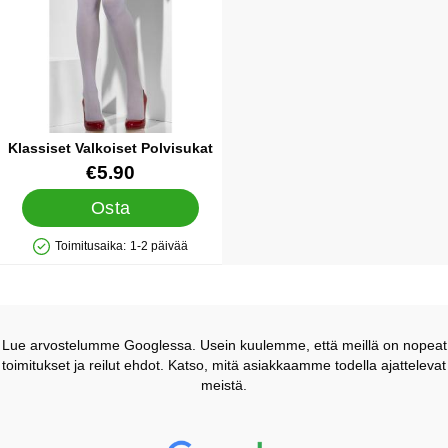
Klassiset Valkoiset Polvisukat
Tuote.nro 13294
€5.90
Osta
Toimitusaika:
1-2 päivää
Saatavuus: Varastossa
Lue arvostelumme Googlessa. Usein kuulemme, että meillä on nopeat
toimitukset ja reilut ehdot. Katso, mitä asiakkaamme todella ajattelevat
meistä.
Prisjakt Arvostelu: 4.7 Tähdet