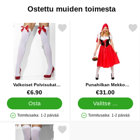
Ostettu muiden toimesta
rkitse valkoiset Polvisukat Punaisella Rusetilla suosikiksi
Merkitse punahilkan Mekko Naam
Valkoiset Polvisukat
Punahilkan Mekko
Punaisella Rusetilla
Naamiaisasu Medium
Tuote.nro 9704
Tuote.nro 17161
€6.90
€31.00
Osta
Valitse ...
Toimitusaika:
1-2 päivää
Toimitusaika:
1-2 päivää
Saatavuus: Varastossa
Saatavuus: Varastossa
Merkitse klassiset Valkoiset Polvisukat suosikiksi