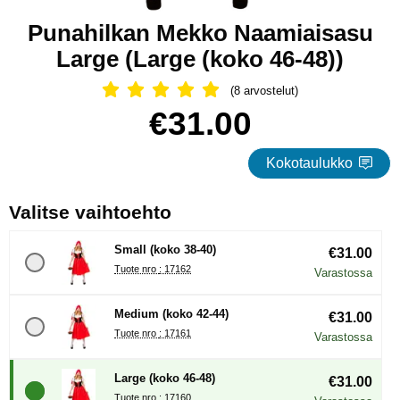
Punahilkan Mekko Naamiaisasu
Large (Large (koko 46-48))
(8 arvostelut)
Arvostelu: 5 Tähdet, Ohita kaikki arv
Osta tämä tuote, Punahilkan Mekko Naamiaisasu Large
hinta
€31.00
Kokotaulukko
, (Uuden valintanapin val
Valitse vaihtoehto
Small (koko 38-40)
€31.00
Tuote nro : 17162
Varastossa
Medium (koko 42-44)
€31.00
Tuote nro : 17161
Varastossa
Large (koko 46-48)
€31.00
Tuote nro : 17160