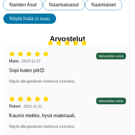
Naisten Asut
Naamiaisasut
Naamiaiset
Näytä lisää
(3 lisää)
ominaisuudet
Arvostelut
Arvostelu: 5 tähdet / 5,
Vahvistettu ostos
Arvostelun kirjoittaja:
Marie
,
2023-11-27
Sopi kuten piti😊
Näytä alkuperäinen kielessä svenska
Arvostelu: 5 tähdet / 5,
Vahvistettu ostos
Arvostelun kirjoittaja:
Robert
,
2022-11-11
Kaunis mekko, hyvä materiaali,
Näytä alkuperäinen kielessä svenska