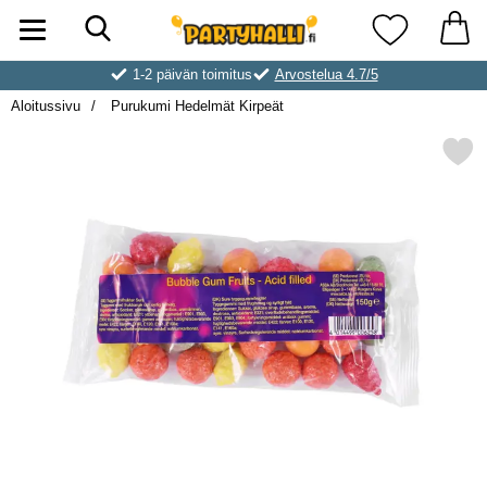
Hae
Ostoskori laajennettu Partyhallen AB
Suosikkini
1-2 päivän toimitus
Arvostelua 4.7/5
Aloitussivu
Purukumi Hedelmät Kirpeät
Merkitse purukumi Hedelmät