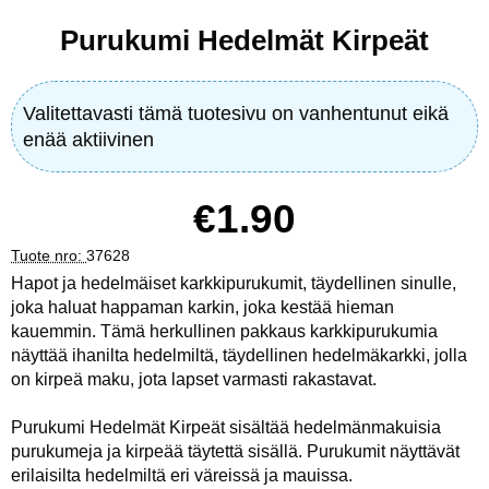
Purukumi Hedelmät Kirpeät
Valitettavasti tämä tuotesivu on vanhentunut eikä
enää aktiivinen
hinta
€1.90
Tuote nro:
37628
Hapot ja hedelmäiset karkkipurukumit, täydellinen sinulle,
joka haluat happaman karkin, joka kestää hieman
kauemmin. Tämä herkullinen pakkaus karkkipurukumia
näyttää ihanilta hedelmiltä, täydellinen hedelmäkarkki, jolla
on kirpeä maku, jota lapset varmasti rakastavat.
Purukumi Hedelmät Kirpeät sisältää hedelmänmakuisia
purukumeja ja kirpeää täytettä sisällä. Purukumit näyttävät
erilaisilta hedelmiltä eri väreissä ja mauissa.