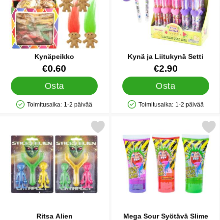
Kynäpeikko
Kynä ja Liitukynä Setti
Tuote.nro 12965
Tuote.nro 44436
€0.60
€2.90
Osta
Osta
Toimitusaika:
1-2 päivää
Toimitusaika:
1-2 päivää
Saatavuus: Varastossa
Saatavuus: Varastossa
Merkitse ritsa Alien suosikiksi
Merkitse mega Sour Syötä
Ritsa Alien
Mega Sour Syötävä Slime