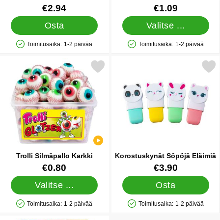
Tuote.nro 85112
Tuote.nro 42659
€2.94
€1.09
Osta
Valitse ...
Toimitusaika:
1-2 päivää
Toimitusaika:
1-2 päivää
Saatavuus: Varastossa
Saatavuus: Varastossa
Merkitse trolli Silmäpallo Karkki suosikiksi
Merkitse korostuskynät Söpö
Trolli Silmäpallo Karkki
Korostuskynät Söpöjä Eläimiä
Tuote.nro 42661
Tuote.nro 25526
€0.80
€3.90
Valitse ...
Osta
Toimitusaika:
1-2 päivää
Toimitusaika:
1-2 päivää
Saatavuus: Varastossa
Saatavuus: Varastossa