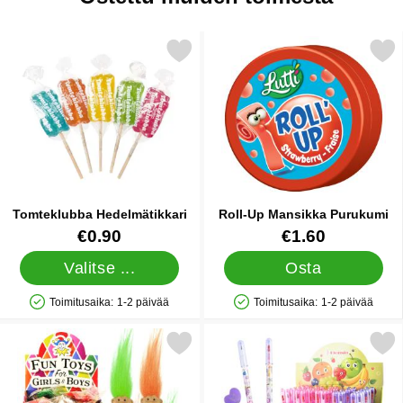
Merkitse tomteklubba Hedelmätikkari suosikiksi
Merkitse roll-Up Mansikka 
Tomteklubba Hedelmätikkari
Roll-Up Mansikka Purukumi
Tuote.nro 14690
Tuote.nro 88099
€0.90
€1.60
Valitse ...
Osta
Toimitusaika:
1-2 päivää
Toimitusaika:
1-2 päivää
Saatavuus: Varastossa
Saatavuus: Varastossa
Merkitse kynäpeikko suosikiksi
Merkitse kynä ja Liitukyn