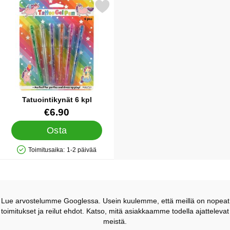
Merkitse tatuointikynät 6 kpl suosikiksi
Tatuointikynät 6 kpl
Tuote.nro 44440
€6.90
Osta
Toimitusaika:
1-2 päivää
Saatavuus: Varastossa
Lue arvostelumme Googlessa. Usein kuulemme, että meillä on nopeat
toimitukset ja reilut ehdot. Katso, mitä asiakkaamme todella ajattelevat
meistä.