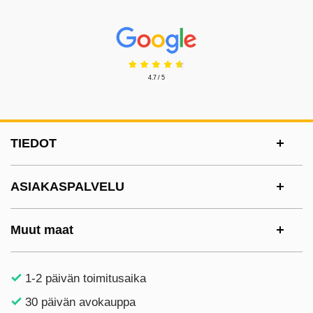
Prisjakt Arvostelu: 4.7 Tähdet
4.7 / 5
Alatunnisteen sisältö Sekalaista tietoa ja l
TIEDOT
ASIAKASPALVELU
Muut maat
1-2 päivän toimitusaika
30 päivän avokauppa