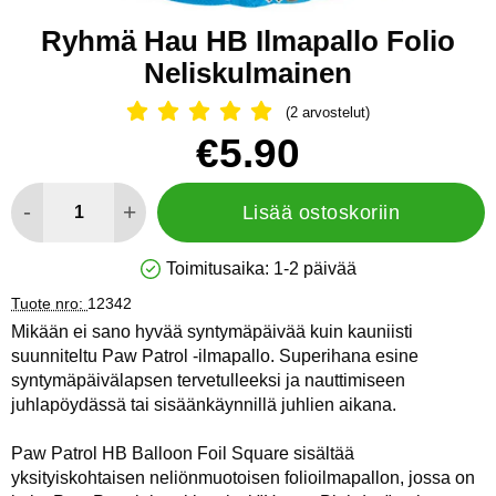
Ryhmä Hau HB Ilmapallo Folio
Neliskulmainen
(2 arvostelut)
Arvostelu: 5 Tähdet, Ohita kaikki arv
Osta tämä tuote, Ryhmä Hau HB Ilmapallo Folio Neliskulmai
hinta
€5.90
määrä
-
+
Lisää ostoskoriin
Toimitusaika:
1-2 päivää
Saatavuus: Varastossa
Tuote nro:
12342
Mikään ei sano hyvää syntymäpäivää kuin kauniisti
suunniteltu Paw Patrol -ilmapallo. Superihana esine
syntymäpäivälapsen tervetulleeksi ja nauttimiseen
juhlapöydässä tai sisäänkäynnillä juhlien aikana.
Paw Patrol HB Balloon Foil Square sisältää
yksityiskohtaisen neliönmuotoisen folioilmapallon, jossa on