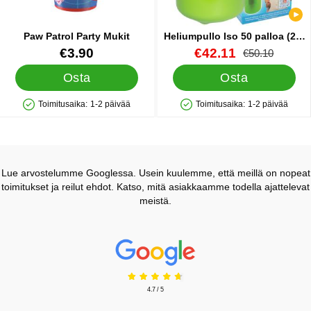
Paw Patrol Party Mukit
Heliumpullo Iso 50 palloa (20-
25 cm)
Tuote.nro 17536
Tuote.nro 13480
uusi hinta
€3.90
€42.11
vanha hinta
€50.10
Osta
Osta
Toimitusaika:
1-2 päivää
Toimitusaika:
1-2 päivää
Saatavuus: Varastossa
Saatavuus: Varastossa
Lue arvostelumme Googlessa. Usein kuulemme, että meillä on nopeat
toimitukset ja reilut ehdot. Katso, mitä asiakkaamme todella ajattelevat
meistä.
Prisjakt Arvostelu: 4.7 Tähdet
4.7 / 5