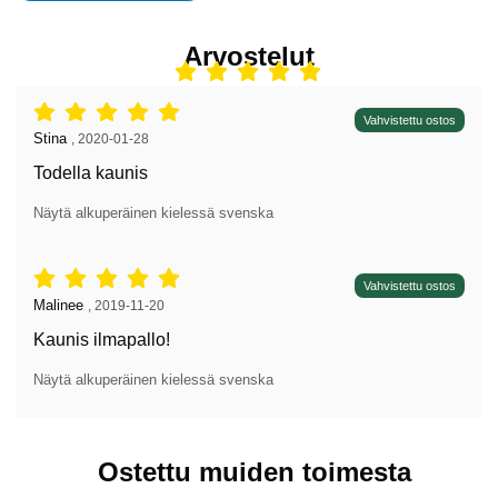
Arvostelut
Arvostelu: 5 tähdet / 5,
Vahvistettu ostos
Arvostelun kirjoittaja:
Stina
,
2020-01-28
Todella kaunis
Näytä alkuperäinen kielessä svenska
Arvostelu: 5 tähdet / 5,
Vahvistettu ostos
Arvostelun kirjoittaja:
Malinee
,
2019-11-20
Kaunis ilmapallo!
Näytä alkuperäinen kielessä svenska
Ostettu muiden toimesta