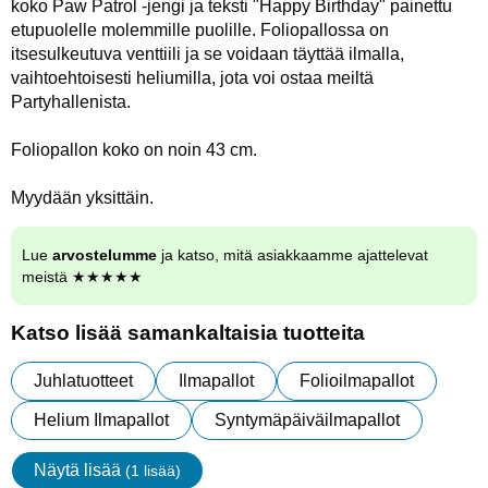
koko Paw Patrol -jengi ja teksti "Happy Birthday" painettu
etupuolelle molemmille puolille. Foliopallossa on
itsesulkeutuva venttiili ja se voidaan täyttää ilmalla,
vaihtoehtoisesti heliumilla, jota voi ostaa meiltä
Partyhallenista.
Foliopallon koko on noin 43 cm.
Myydään yksittäin.
Lue
arvostelumme
ja katso, mitä asiakkaamme ajattelevat
meistä ★★★★★
Katso lisää samankaltaisia tuotteita
Juhlatuotteet
Ilmapallot
Folioilmapallot
Helium Ilmapallot
Syntymäpäiväilmapallot
Näytä lisää
(1 lisää)
ominaisuudet