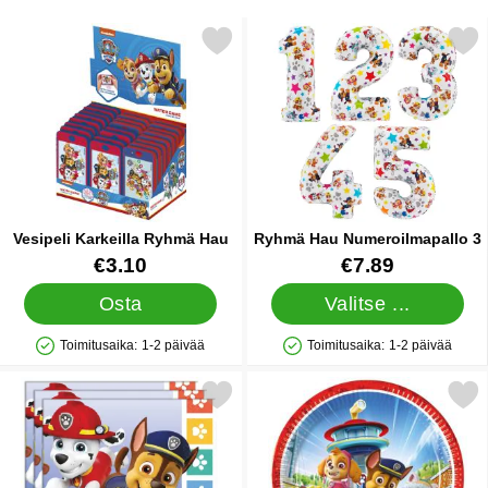
Merkitse vesipeli Karkeilla Ryhmä Hau suosikiksi
Merkitse ryhmä Hau Numeroi
Vesipeli Karkeilla Ryhmä Hau
Ryhmä Hau Numeroilmapallo 3
Tuote.nro 42049
Tuote.nro 44379
€3.10
€7.89
Osta
Valitse ...
Toimitusaika:
1-2 päivää
Toimitusaika:
1-2 päivää
Saatavuus: Varastossa
Saatavuus: Varastossa
Merkitse ryhmä Hau Friends Servetit suosikiksi
Merkitse ryhmä Hau Pahvil