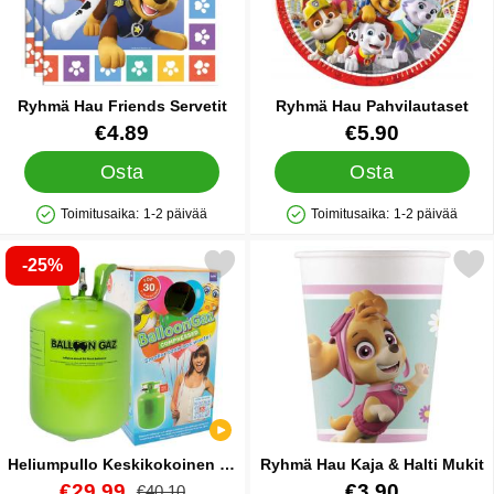
Ryhmä Hau Friends Servetit
Ryhmä Hau Pahvilautaset
Tuote.nro 43075
Tuote.nro 43186
€4.89
€5.90
Osta
Osta
Toimitusaika:
1-2 päivää
Toimitusaika:
1-2 päivää
Saatavuus: Varastossa
Saatavuus: Varastossa
-25%
se heliumpullo Keskikokoinen 30 palloa (20-25 cm) suosikiksi
Merkitse ryhmä Hau Kaja & H
Heliumpullo Keskikokoinen 30
Ryhmä Hau Kaja & Halti Mukit
palloa (20-25 cm)
Tuote.nro 13479
uusi hinta
Tuote.nro 20643
€29.99
€3.90
vanha hinta
€40.10