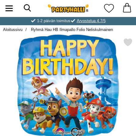
Hae
Ostoskori laajennettu Partyhallen AB
Suosikkini
1-2 päivän toimitus
Arvostelua 4.7/5
Aloitussivu
Ryhmä Hau HB Ilmapallo Folio Neliskulmainen
Merkitse ryhmä Hau HB Ilmapallo Fol