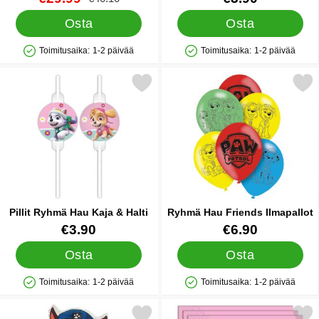
Osta
Osta
Toimitusaika:
1-2 päivää
Toimitusaika:
1-2 päivää
Saatavuus: Varastossa
Saatavuus: Varastossa
Merkitse pillit Ryhmä Hau Kaja & Halti suosikiksi
Merkitse ryhmä Hau Friends 
Pillit Ryhmä Hau Kaja & Halti
Ryhmä Hau Friends Ilmapallot
Tuote.nro 42335
Tuote.nro 43070
€3.90
€6.90
Osta
Osta
Toimitusaika:
1-2 päivää
Toimitusaika:
1-2 päivää
Saatavuus: Varastossa
Saatavuus: Varastossa
Merkitse ryhmä Hau Folioilmapallo Chase suosikiksi
Merkitse ryhmä Hau Kaja & Halti