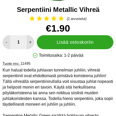
Serpentiini Metallic Vihreä
(2 arvostelut)
Arvostelu: 5 Tähdet, Ohita kaikki arv
Osta tämä tuote, Serpentiini Metallic Vihreä
hinta
€1.90
määrä
-
+
Lisää ostoskoriin
Toimitusaika:
1-2 päivää
Saatavuus: Varastossa
Tuote nro:
11495
Kun haluat todella juhlavan tunnelman juhliin, vihreät
serpentiinit ovat ehdottomasti piristävä koristeena juhliin!
Tällä vihreällä serpentiinirullalla voit sisustaa juhlat nopeasti
ja helposti monin eri tavoin. Käytä sitä herkullisena
pöytäkoristeena tai anna sen roikkua siististi muiden
juhlakoristeiden kanssa. Todella hieno serpentiini, joka sopii
täydellisesti moneen eri juhliin ja juhliin.
Serpentine Metallic Green sisältää hohtavan vihreän