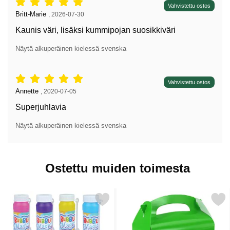
Arvostelu: 5 tähdet / 5,
Vahvistettu ostos
Arvostelun kirjoittaja:
Britt-Marie
,
2026-07-30
Kaunis väri, lisäksi kummipojan suosikkiväri
Näytä alkuperäinen kielessä svenska
Arvostelu: 5 tähdet / 5,
Vahvistettu ostos
Arvostelun kirjoittaja:
Annette
,
2020-07-05
Superjuhlavia
Näytä alkuperäinen kielessä svenska
Ostettu muiden toimesta
Merkitse saippuakuplat Magic suosikiksi
Merkitse lahjarasia Vi