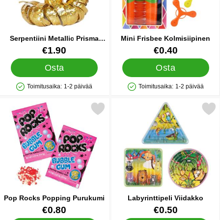
Serpentiini Metallic Prisma
Mini Frisbee Kolmisiipinen
Kulta
Tuote.nro 9764
Tuote.nro 16838
€1.90
€0.40
Osta
Osta
Toimitusaika:
1-2 päivää
Toimitusaika:
1-2 päivää
Saatavuus: Varastossa
Saatavuus: Varastossa
Merkitse pop Rocks Popping Purukumi suosikiksi
Merkitse labyrinttipeli V
Pop Rocks Popping Purukumi
Labyrinttipeli Viidakko
Tuote.nro 26993
Tuote.nro 12480
€0.80
€0.50