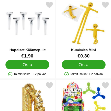
Merkitse hopeiset Käärmepillit suosikiksi
Merkitse kumimies Mi
Hopeiset Käärmepillit
Kumimies Mini
Tuote.nro 16520
Tuote.nro 12483
€1.90
€0.30
Osta
Osta
Toimitusaika:
1-2 päivää
Toimitusaika:
1-2 päivää
Saatavuus: Varastossa
Saatavuus: Varastossa
Merkitse serpentiini Metallic Prisma Kulta suosikiksi
Merkitse mini Frisbee Kolm