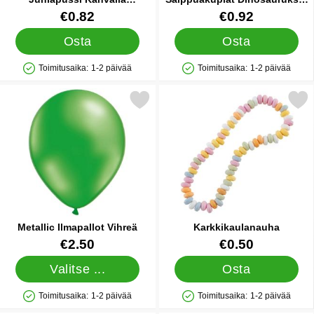
Pastellioranssi
50 ml
Tuote.nro 86961
Tuote.nro 86982
€0.82
€0.92
Osta
Osta
Toimitusaika:
1-2 päivää
Toimitusaika:
1-2 päivää
Saatavuus: Varastossa
Saatavuus: Varastossa
Merkitse metallic Ilmapallot Vihreä suosikiksi
Merkitse karkkikaulan
Metallic Ilmapallot Vihreä
Karkkikaulanauha
Tuote.nro 10464
Tuote.nro 10739
€2.50
€0.50
Valitse ...
Osta
Toimitusaika:
1-2 päivää
Toimitusaika:
1-2 päivää
Saatavuus: Varastossa
Saatavuus: Varastossa