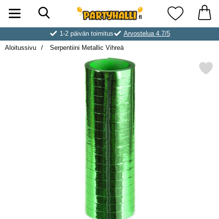
Hae
Ostoskori laajennettu Partyhallen AB
Suosikkini
1-2 päivän toimitus
Arvostelua 4.7/5
Aloitussivu
Serpentiini Metallic Vihreä
Merkitse serpentiini Metall