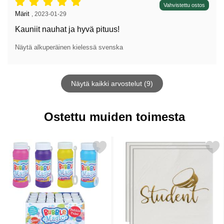
Arvostelu: 5 tähdet / 5,
Vahvistettu ostos
Arvostelun kirjoittaja:
Märit
,
2023-01-29
Kauniit nauhat ja hyvä pituus!
Näytä alkuperäinen kielessä svenska
Näytä kaikki arvostelut (9)
Ostettu muiden toimesta
Merkitse saippuakuplat Magic suosikiksi
Merkitse student Lautaslii