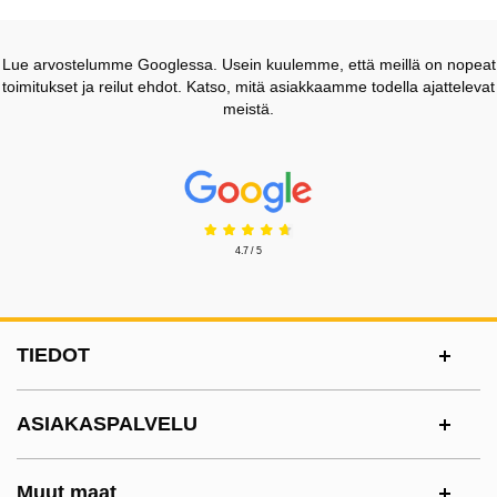
Lue arvostelumme Googlessa. Usein kuulemme, että meillä on nopeat
toimitukset ja reilut ehdot. Katso, mitä asiakkaamme todella ajattelevat
meistä.
Prisjakt Arvostelu: 4.7 Tähdet
4.7 / 5
Alatunnisteen sisältö Sekalaista tietoa ja l
TIEDOT
ASIAKASPALVELU
Muut maat