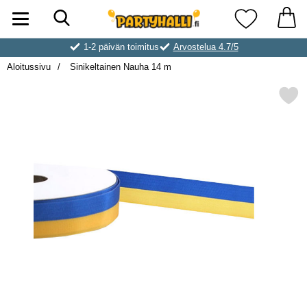
Hae
Ostoskori laajennettu Partyhallen AB
Suosikkini
1-2 päivän toimitus
Arvostelua 4.7/5
Aloitussivu
Sinikeltainen Nauha 14 m
Merkitse sinikeltainen Nau