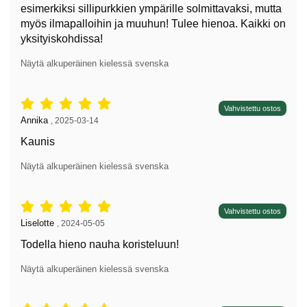
esimerkiksi sillipurkkien ympärille solmittavaksi, mutta
myös ilmapalloihin ja muuhun! Tulee hienoa. Kaikki on
yksityiskohdissa!
Näytä alkuperäinen kielessä svenska
Arvostelu: 5 tähdet / 5,
Vahvistettu ostos
Arvostelun kirjoittaja:
Annika
,
2025-03-14
Kaunis
Näytä alkuperäinen kielessä svenska
Arvostelu: 5 tähdet / 5,
Vahvistettu ostos
Arvostelun kirjoittaja:
Liselotte
,
2024-05-05
Todella hieno nauha koristeluun!
Näytä alkuperäinen kielessä svenska