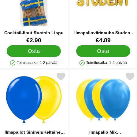
Cocktail-liput Ruotsin Lippu
Ilmapalloviirinauha Student
Kulta
Tuote.nro 10871
Tuote.nro 87165
€2.90
€4.89
Osta
Osta
Toimitusaika:
1-2 päivää
Toimitusaika:
1-2 päivää
Saatavuus: Varastossa
Saatavuus: Varastossa
Merkitse ilmapallot Sininen/Keltainen 25 suosikiksi
Merkitse ilmapallo Mix Sininen/K
Ilmapallot Sininen/Keltainen
Ilmapallo Mix