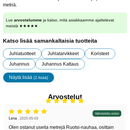
metriä.
Lue
arvostelumme
ja katso, mitä asiakkaamme ajattelevat
meistä ★★★★★
Katso lisää samankaltaisia tuotteita
Juhlatuotteet
Juhlatarvikkeet
Koristeet
Juhannus
Juhannus Kattaus
Näytä lisää
(2 lisää)
ominaisuudet
Arvostelut
Arvostelu: 5 tähdet / 5,
Vahvistettu ostos
Arvostelun kirjoittaja:
Lena
,
2025-05-03
Olen ostanut useita metrejä Ruotsi-nauhaa, osittain