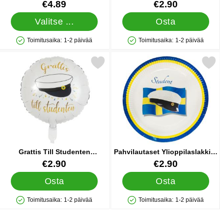
25
Sininen/Keltainen 10 kpl
Tuote.nro 10453
Tuote.nro 40976
€4.89
€2.90
Valitse ...
Osta
Toimitusaika:
1-2 päivää
Toimitusaika:
1-2 päivää
Saatavuus: Varastossa
Saatavuus: Varastossa
Merkitse grattis Till Studenten Ilmapallo suosikiksi
Merkitse pahvilautaset Ylioppilaslak
Grattis Till Studenten
Pahvilautaset Ylioppilaslakki &
Ilmapallo
Ruotsin Lippu
Tuote.nro 27838
Tuote.nro 34703
€2.90
€2.90
Osta
Osta
Toimitusaika:
1-2 päivää
Toimitusaika:
1-2 päivää
Saatavuus: Varastossa
Saatavuus: Varastossa