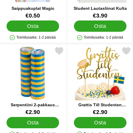
Saippuakuplat Magic
Student Lautasliinat Kulta
Tuote.nro 12437
Tuote.nro 27846
€0.50
€3.90
Osta
Osta
Toimitusaika:
1-2 päivää
Toimitusaika:
1-2 päivää
Saatavuus: Varastossa
Saatavuus: Varastossa
rkitse serpentiini 2-pakkaus Sininen/Keltainen suosikiksi
Merkitse grattis Till Studenten
Serpentiini 2-pakkaus
Grattis Till Studenten
Sininen/Keltainen
Kakkukoriste
Tuote.nro 10941
Tuote.nro 27851
€2.90
€2.90
Osta
Osta