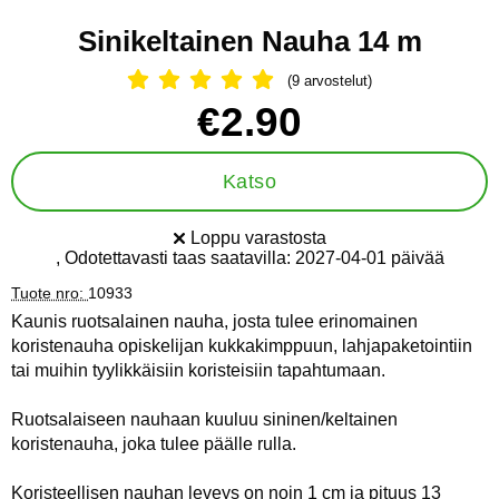
Sinikeltainen Nauha 14 m
(9 arvostelut)
Arvostelu: 5 Tähdet, Ohita kaikki arv
Osta tämä tuote, Sinikeltainen Nauha 14 m
hinta
€2.90
Katso
Loppu varastosta
Saatavuus:
, Odotettavasti taas saatavilla:
2027-04-01 päivää
Tuote nro:
10933
Kaunis ruotsalainen nauha, josta tulee erinomainen
koristenauha opiskelijan kukkakimppuun, lahjapaketointiin
tai muihin tyylikkäisiin koristeisiin tapahtumaan.
Ruotsalaiseen nauhaan kuuluu sininen/keltainen
koristenauha, joka tulee päälle rulla.
Koristeellisen nauhan leveys on noin 1 cm ja pituus 13