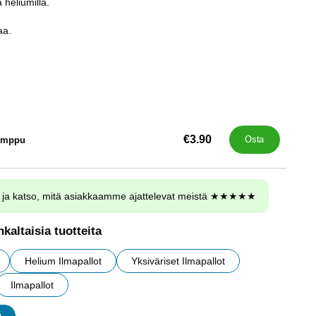
 heliumilla.
aa.
€3.90
umppu
Osta
ja katso, mitä asiakkaamme ajattelevat meistä ★★★★★
kaltaisia tuotteita
Helium Ilmapallot
Yksiväriset Ilmapallot
Ilmapallot