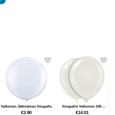
)
udet
5-pakkaus suosikiksi
Merkitse valkoinen Jättimäinen Ilmapallo suosikiksi
Merkitse ilmapallot Valkoinen 100
Valkoinen Jättimäinen Ilmapallo
Ilmapallot Valkoinen 100-
pakkaus
Tuote.nro 14996
Tuote.nro 9512
€3.90
€14.01