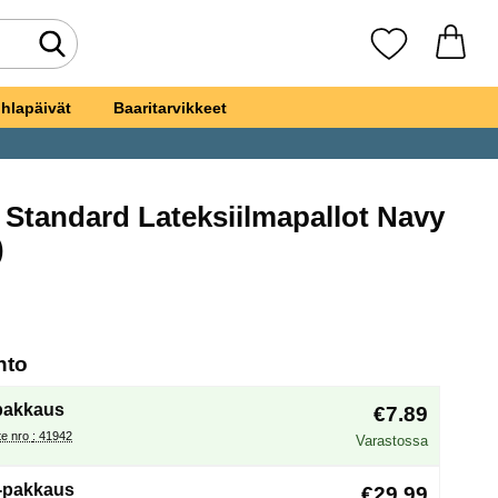
Tee haku
Suosikkini
hlapäivät
Baaritarvikkeet
t Standard Lateksiilmapallot Navy
osikiksi
)
et Isot Standard Lateksiilmapallot Navy
, (Uuden valintanapin valitseminen lataa sivun
hto
pakkaus
€7.89
Tuote nro : 41942
Varastossa
-pakkaus
€29.99