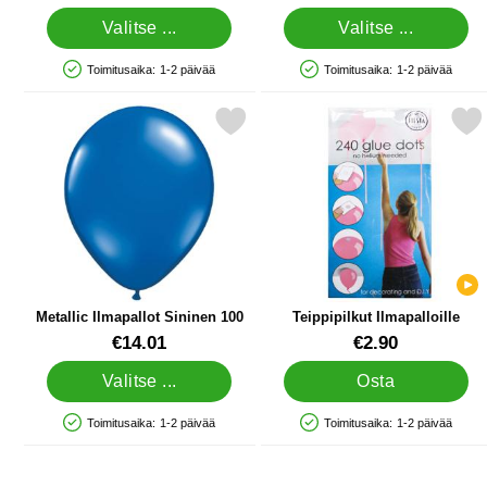
Valitse ...
Valitse ...
Toimitusaika:
1-2 päivää
Toimitusaika:
1-2 päivää
Saatavuus: Varastossa
Saatavuus: Varastossa
Merkitse metallic Ilmapallot Sininen 100 suosikiksi
Merkitse teippipilkut Ilma
Metallic Ilmapallot Sininen 100
Teippipilkut Ilmapalloille
Tuote.nro 10499
Tuote.nro 22428
€14.01
€2.90
Valitse ...
Osta
Toimitusaika:
1-2 päivää
Toimitusaika:
1-2 päivää
Saatavuus: Varastossa
Saatavuus: Varastossa