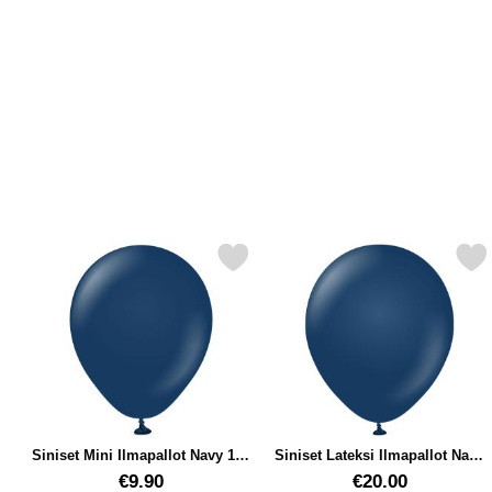
Merkitse siniset Mini Ilmapallot Navy 100 kpl suosikiksi
Merkitse siniset Lateksi Ilmapall
Siniset Mini Ilmapallot Navy 100
Siniset Lateksi Ilmapallot Navy
kpl
100 kpl
Tuote.nro 37667
Tuote.nro 38398
€9.90
€20.00