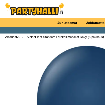
Ostoskori laajennettu Partyhallen AB
Juhlateemat
Juhlatuotte
Aloitussivu
Siniset Isot Standard Lateksiilmapallot Navy (5-pakkaus)