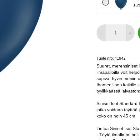
määrä
-
+
Tuote nro:
41942
Suuret, merensiniset ilm
ilmapalloilla voit helpo
sopivat hyvin moniin er
Ihanteellinen kaikille 
tyylikkäässä laivaston
Siniset Isot Standard 
jotka voidaan täyttää j
koko on noin 45 cm.
Tietoa Siniset Isot St
- Täytä ilmalla tai heli