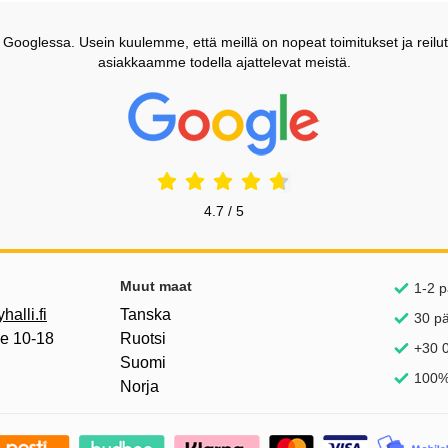
ooglessa. Usein kuulemme, että meillä on nopeat toimitukset ja reilut
asiakkaamme todella ajattelevat meistä.
Prisjakt Arvostelu: 4.7 Tähdet
4.7 / 5
inkkejä
Muut maat
1-2 p
alli.fi
Tanska
30 p
pe 10-18
Ruotsi
+30 0
Suomi
100%
Norja