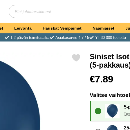
Hae
Etsi juhlatarvikkeesi
et
Leivonta
Hauskat Vempaimet
Naamiaiset
Ju
1-2 päivän toimitusaika
Asiakasarvio 4.7 / 5
Yli 30 000 tuotetta
Siniset Iso
Merkitse siniset Isot Standard Lateksiilmapallot Navy (5-pakkaus) su
(5-pakkaus
Osta tämä tuote, Sinis
hinta
€7.89
Valitse vaihtoe
5-
25