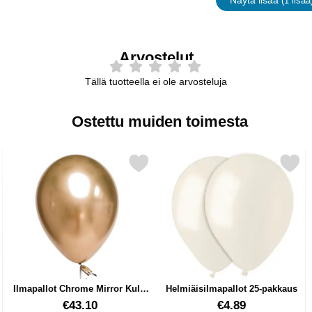
Näytä lisää
(1 lisää
ominaisu
Arvostelut
Tällä tuotteella ei ole arvosteluja
Ostettu muiden toimesta
ot Navy 100 kpl suosikiksi
Merkitse ilmapallot Chrome Mirror Kulta 100-pakkaus suosikiksi
Merkitse helmiäisilmapallot 2
Ilmapallot Chrome Mirror Kulta
Helmiäisilmapallot 25-pakkaus
100-pakkaus
Tuote.nro 17891
Tuote.nro 12222
€43.10
€4.89