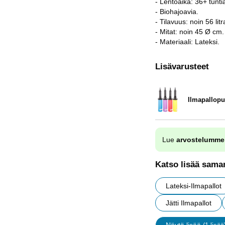
- Lentoaika: 36+ tuntia
- Biohajoavia.
- Tilavuus: noin 56 litr
- Mitat: noin 45 Ø cm.
- Materiaali: Lateksi.
Lisävarusteet
Ilmapallop
Tuote.nro 9838
Lue
arvostelumme
Katso lisää saman
Lateksi-Ilmapallot
Jätti Ilmapallot