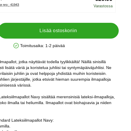
Tuote nro : 41943
Varastossa
Lisää ostoskoriin
Toimitusaika:
1-2 päivää
Saatavuus: Varastossa
apallot, jotka näyttävät todella tyylikkäiltä! Näillä sinisillä
sti lisätä väriä ja koristelua juhliisi tai syntymäpäiväjuhliisi. Ne
ilaisiin juhliin ja ovat helppoja yhdistää muihin koristeisiin.
juhlien järjestäjille, jotka etsivät hieman suurempia ilmapalloja
sinisessä värissä.
Lateksiilmapallot Navy sisältää merensinisiä lateksi-ilmapalloja,
oko ilmalla tai heliumilla. Ilmapallot ovat biohajoavia ja niiden
andard Lateksiilmapallot Navy:
umilla.