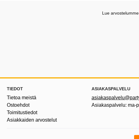
Lue arvostelumme G
Alatunnisteen sisältö Sekalaista tietoa ja l
TIEDOT
ASIAKASPALVELU
Tietoa meistä
asiakaspalvelu@partyh
Ostoehdot
Asiakaspalvelu: ma-
Toimitustiedot
Asiakkaiden arvostelut