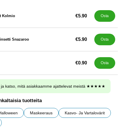
€5.90
t Kolmio
Osta
€5.90
linsetti Snazaroo
Osta
€0.90
Osta
ja katso, mitä asiakkaamme ajattelevat meistä ★★★★★
kaltaisia tuotteita
Halloween
Maskeeraus
Kasvo- Ja Vartalovärit