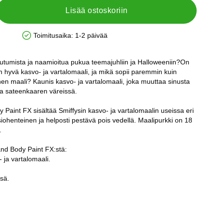
Lisää ostoskoriin
Toimitusaika:
1-2 päivää
Saatavuus: Varastossa
eutumista ja naamioitua pukua teemajuhliin ja Halloweeniin?On
 on hyvä kasvo- ja vartalomaali, ja mikä sopii paremmin kuin
nen maali? Kaunis kasvo- ja vartalomaali, joka muuttaa sinusta
a sateenkaaren väreissä.
 Paint FX sisältää Smiffysin kasvo- ja vartalomaalin useissa eri
iohenteinen ja helposti pestävä pois vedellä. Maalipurkki on 18
.
and Body Paint FX:stä:
 ja vartalomaali.
ssä.