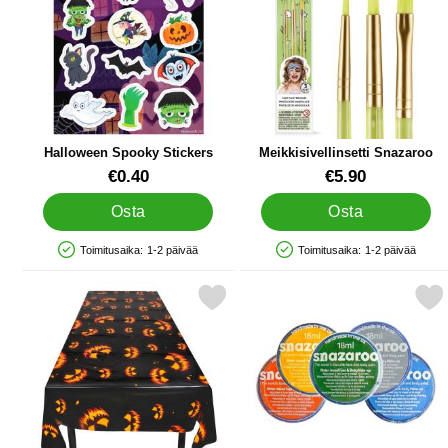
Halloween Spooky Stickers
Meikkisivellinsetti Snazaroo
Tuote.nro 38683
Tuote.nro 13517
€0.40
€5.90
Osta
Osta
Toimitusaika:
1-2 päivää
Toimitusaika:
1-2 päivää
Saatavuus: Varastossa
Saatavuus: Varastossa
Merkitse halloween Pöytäliina Pelottava Kurpitsa suosikiksi
Merkitse snazaroo Kasvoma