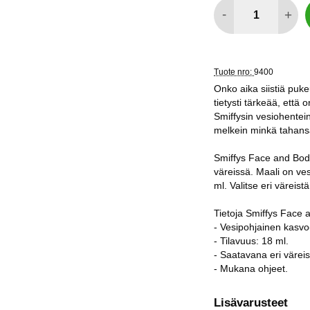
määrä
-
+
Tuote nro:
9400
Onko aika siistiä puk
tietysti tärkeää, että
Smiffysin vesiohentei
melkein minkä tahans
Smiffys Face and Body
väreissä. Maali on ves
ml. Valitse eri väreistä
Tietoja Smiffys Face 
- Vesipohjainen kasvo-
- Tilavuus: 18 ml.
- Saatavana eri värei
- Mukana ohjeet.
Lisävarusteet