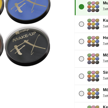
Mu
Ku
Ho
Mö
Si
Mö
Ke