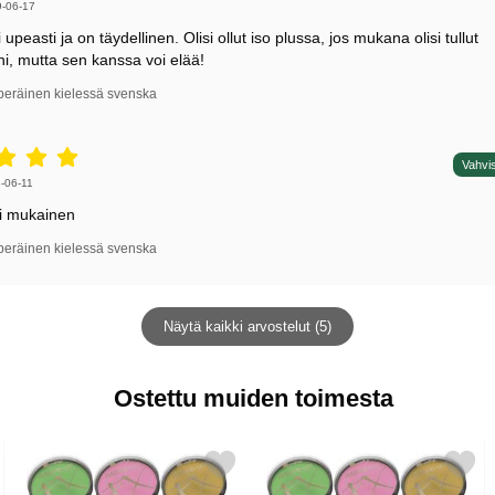
irjoittaja:
-06-17
i upeasti ja on täydellinen. Olisi ollut iso plussa, jos mukana olisi tullut
ni, mutta sen kanssa voi elää!
peräinen kielessä svenska
5 tähdet / 5,
Vahvis
irjoittaja:
-06-11
ni mukainen
peräinen kielessä svenska
Näytä kaikki arvostelut (5)
Ostettu muiden toimesta
i Snazaroo suosikiksi
Merkitse smiffys Kasvo- ja Vartalomaali FX suosikiksi
Merkitse smiffys Kasvo- ja Vartalo