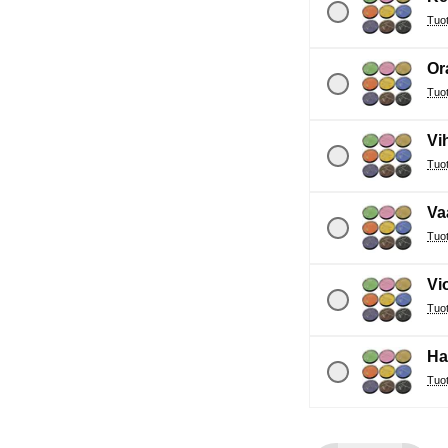
Or
Vi
Va
Vio
Ha