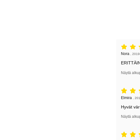
Arvostelu: 
Arvostelun k
Nora
,
2019
ERITTÄIN 
Näytä alku
Arvostelu: 
Arvostelun k
Elmira
,
201
Hyvät vär
Näytä alku
Arvostelu: 