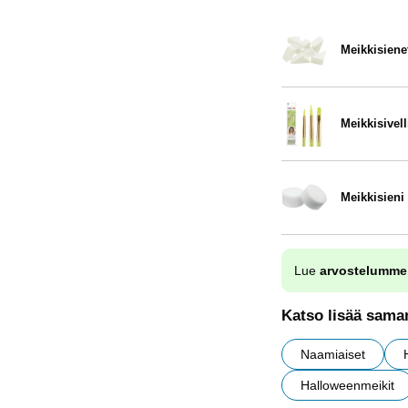
Meikkisiene
Tuote.nro 13401
Meikkisivel
Tuote.nro 13517
Meikkisieni
Tuote.nro 8963
Lue
arvostelumme
Katso lisää saman
Naamiaiset
Halloweenmeikit