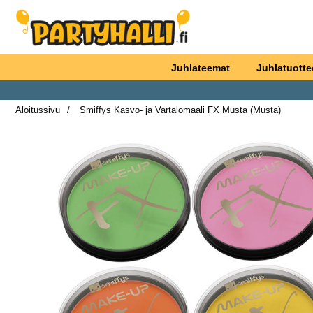
Ostoskori laajennettu Partyhallen AB
Juhlateemat
Juhlatuotte
Aloitussivu
Smiffys Kasvo- ja Vartalomaali FX Musta (Musta)