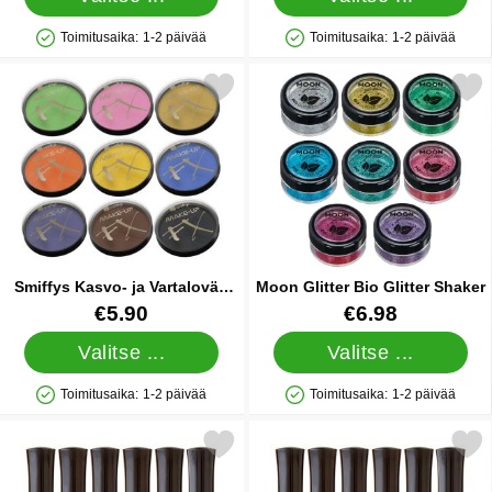
Toimitusaika:
1-2 päivää
Toimitusaika:
1-2 päivää
Saatavuus: Varastossa
Saatavuus: Varastossa
rkitse smiffys Kasvo- ja Vartaloväri FX Harmaa suosikiksi
Merkitse moon Glitter Bio Gli
Smiffys Kasvo- ja Vartaloväri
Moon Glitter Bio Glitter Shaker
FX Harmaa
Tuote.nro 9716
Tuote.nro 83565
€5.90
€6.98
Valitse ...
Valitse ...
Toimitusaika:
1-2 päivää
Toimitusaika:
1-2 päivää
Saatavuus: Varastossa
Saatavuus: Varastossa
erkitse splashes & Spills UV Huulikiilto Violetti suosikiksi
Merkitse splashes & Spills UV Huul