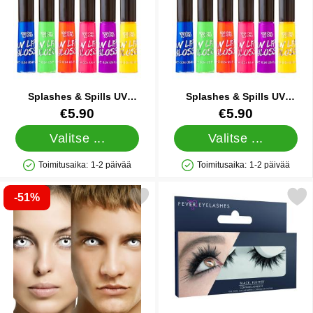
Splashes & Spills UV
Splashes & Spills UV
Huulikiilto Violetti
Huulikiilto Keltainen
Tuote.nro 39617
Tuote.nro 39618
€5.90
€5.90
Valitse ...
Valitse ...
Toimitusaika:
1-2 päivää
Toimitusaika:
1-2 päivää
Saatavuus: Varastossa
Saatavuus: Varastossa
-51%
Merkitse smiffys Valkoiset Zombi-piilolinssit suosikiksi
Merkitse tekoripset Mustat T