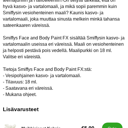
teemajuhliin ja Halloweeniin?On tietysti tärkeää, että on
hyvä kasvo- ja vartalomaali, ja mikä sopii paremmin kuin
Smiffysin vesiohenteinen maali? Kaunis kasvo- ja
vartalomaali, joka muuttaa sinusta melkein minkä tahansa
sateenkaaren väreissä.
Smiffys Face and Body Paint FX sisältää Smiffysin kasvo- ja
vartalomaalin useissa eri väreissä. Maali on vesiohenteinen
ja helposti pestävä pois vedellä. Maalipurkki on 18 ml.
Valitse eri väreistä.
Tietoja Smiffys Face and Body Paint FX:stä:
- Vesipohjainen kasvo- ja vartalomaali.
- Tilavuus: 18 ml.
- Saatavana eri väreissä.
- Mukana ohjeet.
Lisävarusteet