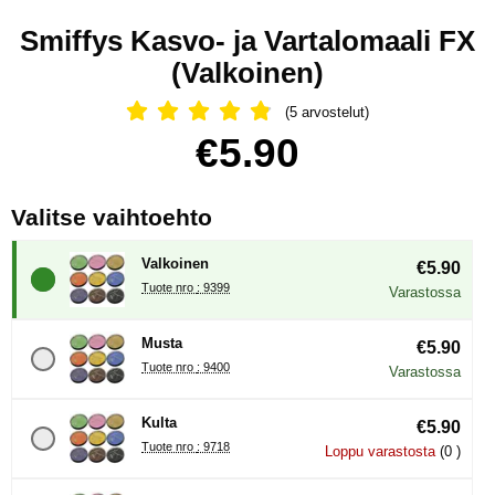
Smiffys Kasvo- ja Vartalomaali FX
(Valkoinen)
(5 arvostelut)
Arvostelu: 4.8 Tähdet, Ohita kaikki a
Osta tämä tuote, Smiffys Kasvo- ja Vartalomaali FX
hinta
€5.90
, (Uuden valintanapin val
Valitse vaihtoehto
Valkoinen
€5.90
Tuote nro : 9399
Varastossa
Musta
€5.90
Tuote nro : 9400
Varastossa
Kulta
€5.90
Tuote nro : 9718
Loppu varastosta
(0 )