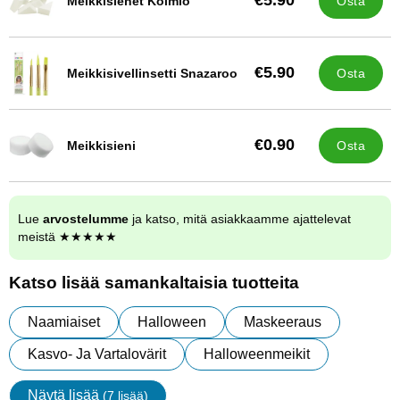
€5.90
Meikkisienet Kolmio
Osta
Tuote.nro 13401
€5.90
Meikkisivellinsetti Snazaroo
Osta
Tuote.nro 13517
€0.90
Meikkisieni
Osta
Tuote.nro 8963
Lue
arvostelumme
ja katso, mitä asiakkaamme ajattelevat
meistä ★★★★★
Katso lisää samankaltaisia tuotteita
Naamiaiset
Halloween
Maskeeraus
Kasvo- Ja Vartalovärit
Halloweenmeikit
Näytä lisää
(7 lisää)