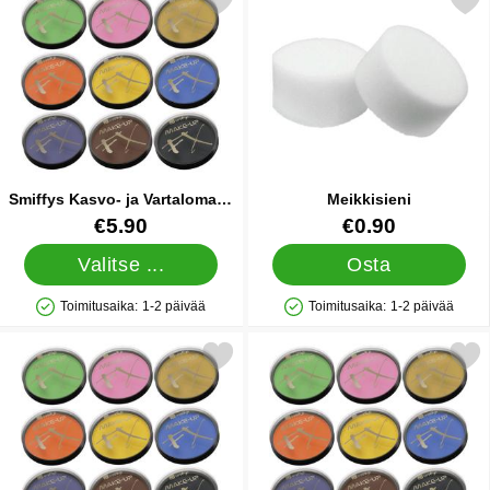
rkitse smiffys Kasvo- ja Vartalomaali FX Musta suosikiksi
Merkitse meikkisien
Smiffys Kasvo- ja Vartalomaali
Meikkisieni
FX Musta
Tuote.nro 9400
Tuote.nro 8963
€5.90
€0.90
Valitse ...
Osta
Toimitusaika:
1-2 päivää
Toimitusaika:
1-2 päivää
Saatavuus: Varastossa
Saatavuus: Varastossa
Merkitse smiffys Kasvo- ja Vartalomaali FX suosikiksi
Merkitse smiffys Kasvo- ja Vartal