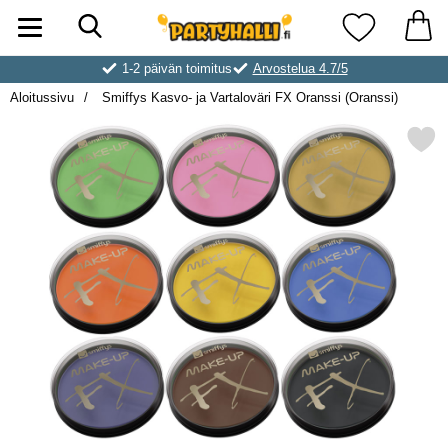
Hae
Ostoskori laajennettu Partyhallen AB
Suosikkini
1-2 päivän toimitus
Arvostelua 4.7/5
Aloitussivu
Smiffys Kasvo- ja Vartaloväri FX Oranssi (Oranssi)
Merkitse smiffys Kasvo- ja Vartaloväri 