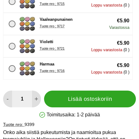
Tuote nro : 9715
Loppu varastosta
(0 )
Vaaleanpunainen
€5.90
Tuote nro : 9717
Varastossa
Violetti
€5.90
Tuote nro : 9721
Loppu varastosta
(0 )
Harmaa
€5.90
Tuote nro : 9716
Loppu varastosta
(0 )
määrä
-
+
Lisää ostoskoriin
Toimitusaika:
1-2 päivää
Saatavuus: Varastossa
Tuote nro:
9399
Onko aika siistiä pukeutumista ja naamioitua pukua