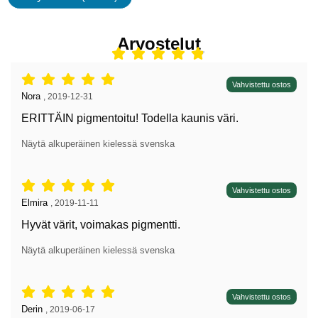
ominaisuudet
Arvostelut
Arvostelu: 5 tähdet / 5,
Vahvistettu ostos
Arvostelun kirjoittaja:
Nora
,
2019-12-31
ERITTÄIN pigmentoitu! Todella kaunis väri.
Näytä alkuperäinen kielessä svenska
Arvostelu: 5 tähdet / 5,
Vahvistettu ostos
Arvostelun kirjoittaja:
Elmira
,
2019-11-11
Hyvät värit, voimakas pigmentti.
Näytä alkuperäinen kielessä svenska
Arvostelu: 5 tähdet / 5,
Vahvistettu ostos
Arvostelun kirjoittaja:
Derin
,
2019-06-17