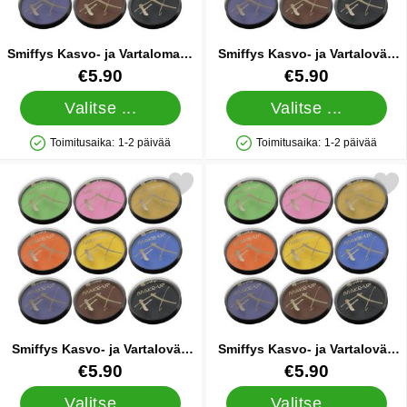
Smiffys Kasvo- ja Vartalomaali
Smiffys Kasvo- ja Vartaloväri
FX
FX Vihreä
Tuote.nro 9399
Tuote.nro 9715
€5.90
€5.90
Valitse ...
Valitse ...
Toimitusaika:
1-2 päivää
Toimitusaika:
1-2 päivää
Saatavuus: Varastossa
Saatavuus: Varastossa
e smiffys Kasvo- ja Vartaloväri FX Vaaleanpunainen suosikiksi
Merkitse smiffys Kasvo- ja Vartalo
Smiffys Kasvo- ja Vartaloväri
Smiffys Kasvo- ja Vartaloväri
FX Vaaleanpunainen
FX Keltainen
Tuote.nro 9717
Tuote.nro 9713
€5.90
€5.90
Valitse ...
Valitse ...