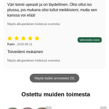
Väri toimii upeasti ja on täydellinen. Olisi ollut iso
plussa, jos mukana olisi tullut meikkisieni, mutta sen
kanssa voi elää!
Näytä alkuperäinen kielessä svenska
Arvostelu: 5 tähdet / 5,
Vahvistettu ostos
Arvostelun kirjoittaja:
Karin
,
2018-06-11
Toiveideni mukainen
Näytä alkuperäinen kielessä svenska
Näytä kaikki arvostelut (5)
Ostettu muiden toimesta