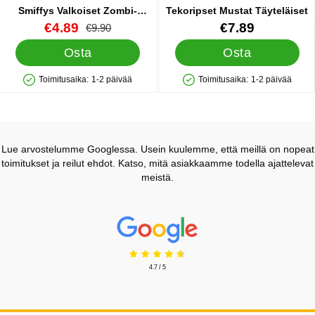
Smiffys Valkoiset Zombi-
Tekoripset Mustat Täyteläiset
piilolinssit
Tuote.nro 9398
uusi hinta
Tuote.nro 18640
€4.89
€7.89
vanha hinta
€9.90
Osta
Osta
Toimitusaika:
1-2 päivää
Toimitusaika:
1-2 päivää
Saatavuus: Varastossa
Saatavuus: Varastossa
Lue arvostelumme Googlessa. Usein kuulemme, että meillä on nopeat
toimitukset ja reilut ehdot. Katso, mitä asiakkaamme todella ajattelevat
meistä.
Prisjakt Arvostelu: 4.7 Tähdet
4.7 / 5