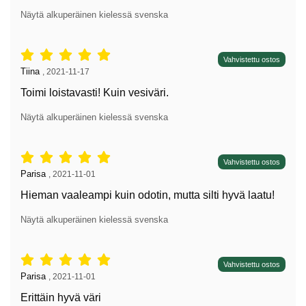
Näytä alkuperäinen kielessä svenska
Arvostelu: 5 tähdet / 5,
Vahvistettu ostos
Arvostelun kirjoittaja:
Tiina
,
2021-11-17
Toimi loistavasti! Kuin vesiväri.
Näytä alkuperäinen kielessä svenska
Arvostelu: 5 tähdet / 5,
Vahvistettu ostos
Arvostelun kirjoittaja:
Parisa
,
2021-11-01
Hieman vaaleampi kuin odotin, mutta silti hyvä laatu!
Näytä alkuperäinen kielessä svenska
Arvostelu: 5 tähdet / 5,
Vahvistettu ostos
Arvostelun kirjoittaja:
Parisa
,
2021-11-01
Erittäin hyvä väri