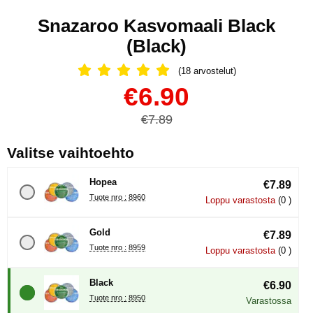
Snazaroo Kasvomaali Black
(Black)
(18 arvostelut)
Arvostelu: 5 Tähdet, Ohita kaikki arv
Osta tämä tuote, Snazaroo Kasvomaali Black
uusi hinta
€6.90
vanha hinta
€7.89
, (Uuden valintanapin val
Valitse vaihtoehto
Hopea
€7.89
Tuote nro : 8960
Loppu varastosta
(0 )
Gold
€7.89
Tuote nro : 8959
Loppu varastosta
(0 )
Black
€6.90
Tuote nro : 8950
Varastossa