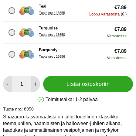
Teal
€7.89
Tuote nro : 13655
Loppu varastosta
(0 )
Turquoise
€7.89
Tuote nro : 13650
Varastossa
Burgundy
€7.89
Tuote nro : 13656
Varastossa
määrä
-
+
Lisää ostoskoriin
Toimitusaika:
1-2 päivää
Saatavuus: Varastossa
Tuote nro:
8950
Snazaroo-kasvomaalista on tullut todellinen klassikko
teemajuhlien, naamiaisten ja halloween-juhlien aikana,
laadukas ja ammattimainen vesipohjainen ja myrkytön