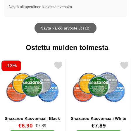
Näytä alkuperäinen kielessä svenska
Näytä kaikki arvostelut (18)
Ostettu muiden toimesta
-13%
Merkitse snazaroo Kasvomaali Black suosikiksi
Merkitse snazaroo Kasvoma
Snazaroo Kasvomaali Black
Snazaroo Kasvomaali White
Tuote.nro 8950
uusi hinta
Tuote.nro 8949
€6.90
€7.89
vanha hinta
€7.89