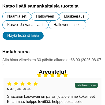
Katso lisää samankaltaisia tuotteita
Naamiaiset
Halloween
Maskeeraus
Kasvo- Ja Vartalovärit
Halloweenmeikit
Näytä lisää
(8 lisää)
ominaisuudet
Hintahistoria
Alin hinta viimeisten 30 päivän aikana on€6.90 (2026-08-07
)
Arvostelut
Arvostelu: 5 tähdet / 5,
Vahvistettu ostos
Arvostelun kirjoittaja:
Malin
,
2025-05-07
Snazaron kasvoväri on paras, jota olemme kokeilleet.
Ei tahmaa, helppo levittää, helppo pestä pois.