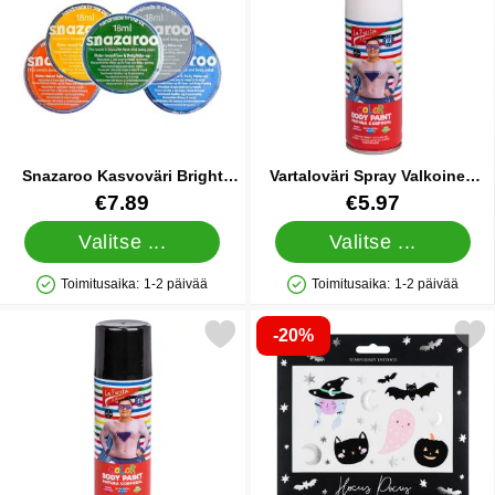
Snazaroo Kasvoväri Bright
Vartaloväri Spray Valkoinen
Green
200 ml
Tuote.nro 13648
Tuote.nro 83102
€7.89
€5.97
Valitse ...
Valitse ...
Toimitusaika:
1-2 päivää
Toimitusaika:
1-2 päivää
Saatavuus: Varastossa
Saatavuus: Varastossa
-20%
Merkitse vartaloväri Spray Musta 200 ml suosikiksi
Merkitse siirtotatuoinnit 