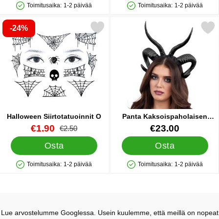
Toimitusaika:
1-2 päivää
Toimitusaika:
1-2 päivää
Saatavuus: Varastossa
Saatavuus: Varastossa
-24%
Merkitse halloween Siirtotatuoinnit O suosikiksi
Merkitse panta Kaksoispaholaise
Halloween Siirtotatuoinnit O
Panta Kaksoispaholaisen
Sarvet Musta
Tuote.nro 43990
uusi hinta
Tuote.nro 88643
€1.90
€23.00
vanha hinta
€2.50
Osta
Osta
Toimitusaika:
1-2 päivää
Toimitusaika:
1-2 päivää
Saatavuus: Varastossa
Saatavuus: Varastossa
Lue arvostelumme Googlessa. Usein kuulemme, että meillä on nopeat