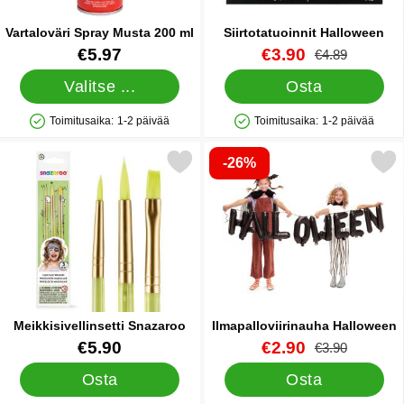
Vartaloväri Spray Musta 200 ml
Siirtotatuoinnit Halloween
Tuote.nro 83101
Tuote.nro 39109
uusi hinta
€5.97
€3.90
vanha hinta
€4.89
Valitse ...
Osta
Toimitusaika:
1-2 päivää
Toimitusaika:
1-2 päivää
Saatavuus: Varastossa
Saatavuus: Varastossa
-26%
Merkitse meikkisivellinsetti Snazaroo suosikiksi
Merkitse ilmapalloviirinauha
Meikkisivellinsetti Snazaroo
Ilmapalloviirinauha Halloween
Tuote.nro 13517
Tuote.nro 43775
uusi hinta
€5.90
€2.90
vanha hinta
€3.90
Osta
Osta