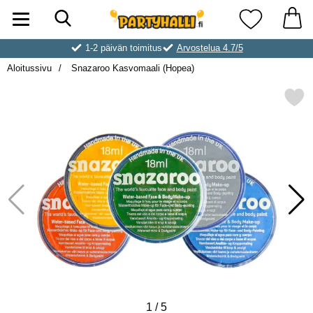
Hae
Ostoskori laajennettu Partyhallen AB
Suosikkini
1-2 päivän toimitus
Arvostelua 4.7/5
Aloitussivu
Snazaroo Kasvomaali (Hopea)
Merkitse snazaroo Kasvomaal
1
/
5