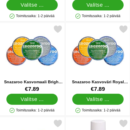
Valitse ...
Valitse ...
Toimitusaika:
1-2 päivää
Toimitusaika:
1-2 päivää
Saatavuus: Varastossa
Saatavuus: Varastossa
Merkitse snazaroo Kasvomaali Bright Red suosikiksi
Merkitse snazaroo Kasvoväri 
Snazaroo Kasvomaali Bright
Snazaroo Kasvoväri Royal
Red
Blue
Tuote.nro 8951
Tuote.nro 13643
€7.89
€7.89
Valitse ...
Valitse ...
Toimitusaika:
1-2 päivää
Toimitusaika:
1-2 päivää
Saatavuus: Varastossa
Saatavuus: Varastossa
Merkitse snazaroo Kasvoväri Bright Green suosikiksi
Merkitse vartaloväri Spray Val