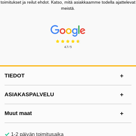
toimitukset ja reilut ehdot. Katso, mitä asiakkaamme todella ajattelevat
meistä.
Prisjakt Arvostelu: 4.7 Tähdet
4.7 / 5
Alatunnisteen sisältö Sekalaista tietoa ja l
TIEDOT
ASIAKASPALVELU
Muut maat
1-2 päivän toimitusaika