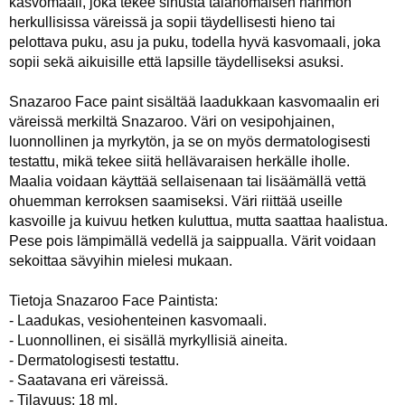
kasvomaali, joka tekee sinusta taianomaisen hahmon
herkullisissa väreissä ja sopii täydellisesti hieno tai
pelottava puku, asu ja puku, todella hyvä kasvomaali, joka
sopii sekä aikuisille että lapsille täydelliseksi asuksi.
Snazaroo Face paint sisältää laadukkaan kasvomaalin eri
väreissä merkiltä Snazaroo. Väri on vesipohjainen,
luonnollinen ja myrkytön, ja se on myös dermatologisesti
testattu, mikä tekee siitä hellävaraisen herkälle iholle.
Maalia voidaan käyttää sellaisenaan tai lisäämällä vettä
ohuemman kerroksen saamiseksi. Väri riittää useille
kasvoille ja kuivuu hetken kuluttua, mutta saattaa haalistua.
Pese pois lämpimällä vedellä ja saippualla. Värit voidaan
sekoittaa sävyihin mielesi mukaan.
Tietoja Snazaroo Face Paintista:
- Laadukas, vesiohenteinen kasvomaali.
- Luonnollinen, ei sisällä myrkyllisiä aineita.
- Dermatologisesti testattu.
- Saatavana eri väreissä.
- Tilavuus: 18 ml.